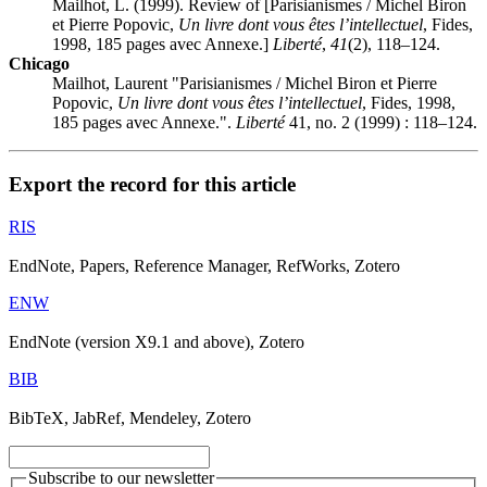
Mailhot, L. (1999). Review of [Parisianismes / Michel Biron
et Pierre Popovic,
Un livre dont vous êtes l’intellectuel
, Fides,
1998, 185 pages avec Annexe.]
Liberté
,
41
(2), 118–124.
Chicago
Mailhot, Laurent "Parisianismes / Michel Biron et Pierre
Popovic,
Un livre dont vous êtes l’intellectuel
, Fides, 1998,
185 pages avec Annexe.".
Liberté
41, no. 2 (1999) : 118–124.
Export the record for this article
RIS
EndNote, Papers, Reference Manager, RefWorks, Zotero
ENW
EndNote (version X9.1 and above), Zotero
BIB
BibTeX, JabRef, Mendeley, Zotero
Subscribe to our newsletter