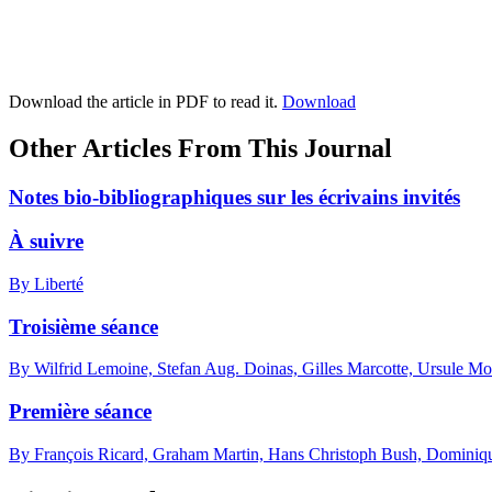
Download the article in PDF to read it.
Download
Other Articles From This Journal
Notes bio-bibliographiques sur les écrivains invités
À suivre
By Liberté
Troisième séance
By Wilfrid Lemoine, Stefan Aug. Doinas, Gilles Marcotte, Ursule Mo
Première séance
By François Ricard, Graham Martin, Hans Christoph Bush, Dominiq