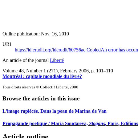
Online publication: Nov. 16, 2010
URI
https://id.erudit.org/iderudit/60756ac
Copied
An error has occur
An article of the journal
Liberté
Volume 48, Number 1 (271), February 2006
, p. 101–110
Montréal : capitale mondiale du livre?
Tous droits réservés © Collectif Liberté, 2006
Browse the articles in this issue
L’image rapiécée. Dans la peau de Marina de Van
Propagande poétique / Maria Soudaïeva,
Slogans
, Paris, Éditions
Article outline