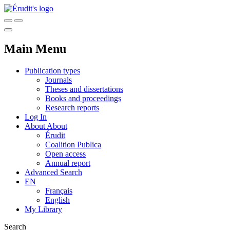
Main Menu
Publication types
Journals
Theses and dissertations
Books and proceedings
Research reports
Log In
About
About
Érudit
Coalition Publica
Open access
Annual report
Advanced Search
EN
Français
English
My Library
Search