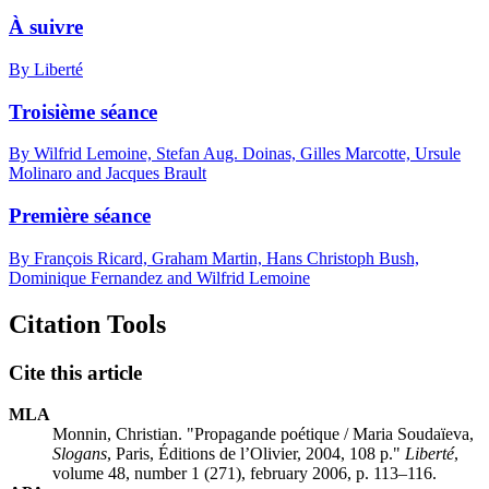
À suivre
By Liberté
Troisième séance
By Wilfrid Lemoine, Stefan Aug. Doinas, Gilles Marcotte, Ursule
Molinaro and Jacques Brault
Première séance
By François Ricard, Graham Martin, Hans Christoph Bush,
Dominique Fernandez and Wilfrid Lemoine
Citation Tools
Cite this article
MLA
Monnin, Christian. "Propagande poétique / Maria Soudaïeva,
Slogans
, Paris, Éditions de l’Olivier, 2004, 108 p."
Liberté
,
volume 48, number 1 (271), february 2006, p. 113–116.