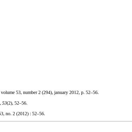
, volume 53, number 2 (294), january 2012, p. 52–56.
,
53
(2), 52–56.
3, no. 2 (2012) : 52–56.