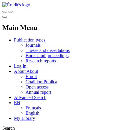
Main Menu
Publication types
Journals
Theses and dissertations
Books and proceedings
Research reports
Log In
About
About
Érudit
Coalition Publica
Open access
Annual report
Advanced Search
EN
Français
English
My Library
Search