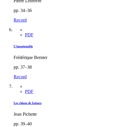
Pierre Lefebvre
pp. 34–36
Record
PDF
L’inassignable
Frédérique Bernier
pp. 37–38
Record
PDF
Les chiens de faïence
Jean Pichette
pp. 39–40