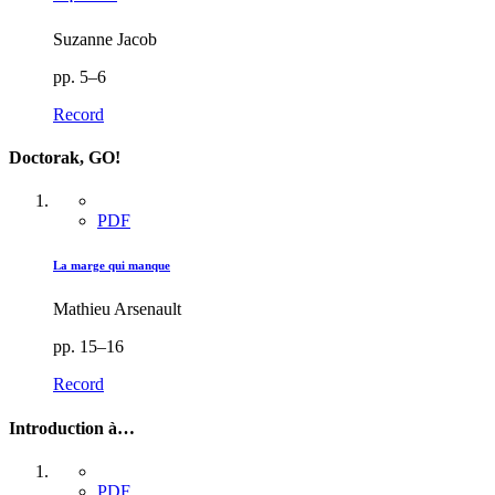
Suzanne Jacob
pp. 5–6
Record
Doctorak, GO!
PDF
La marge qui manque
Mathieu Arsenault
pp. 15–16
Record
Introduction à…
PDF