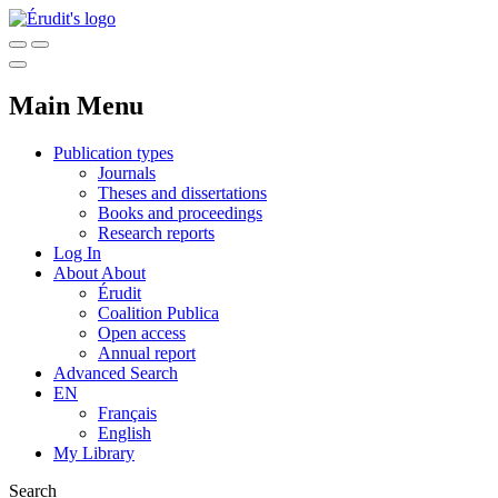
Main Menu
Publication types
Journals
Theses and dissertations
Books and proceedings
Research reports
Log In
About
About
Érudit
Coalition Publica
Open access
Annual report
Advanced Search
EN
Français
English
My Library
Search