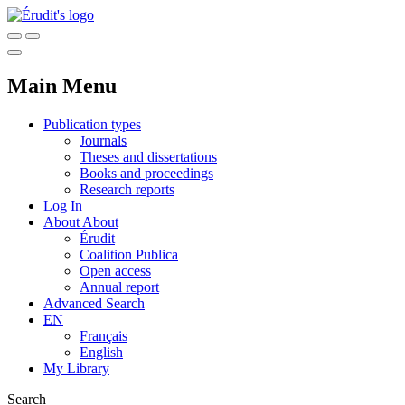
Main Menu
Publication types
Journals
Theses and dissertations
Books and proceedings
Research reports
Log In
About
About
Érudit
Coalition Publica
Open access
Annual report
Advanced Search
EN
Français
English
My Library
Search