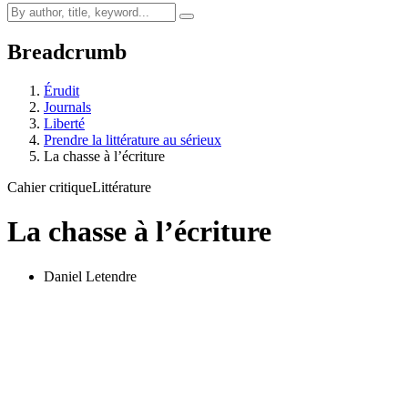
Breadcrumb
Érudit
Journals
Liberté
Prendre la littérature au sérieux
La chasse à l’écriture
Cahier critique
Littérature
La chasse à l’écriture
Daniel Letendre