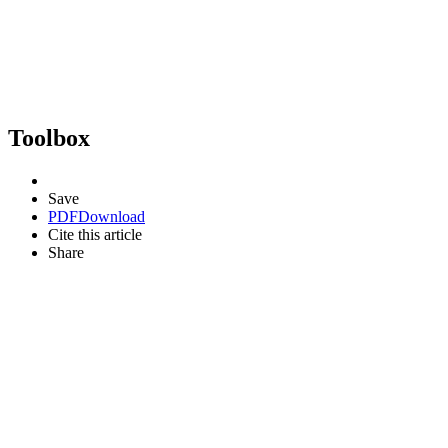
Toolbox
Save
PDF
Download
Cite this article
Share