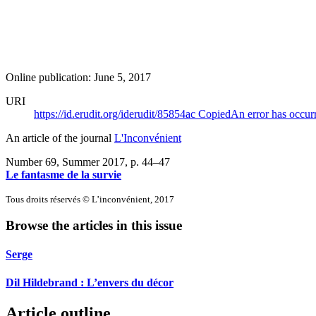
Online publication: June 5, 2017
URI
https://id.erudit.org/iderudit/85854ac
Copied
An error has occur
An article of the journal
L'Inconvénient
Number 69, Summer 2017
, p. 44–47
Le fantasme de la survie
Tous droits réservés © L’inconvénient, 2017
Browse the articles in this issue
Serge
Dil Hildebrand : L’envers du décor
Article outline