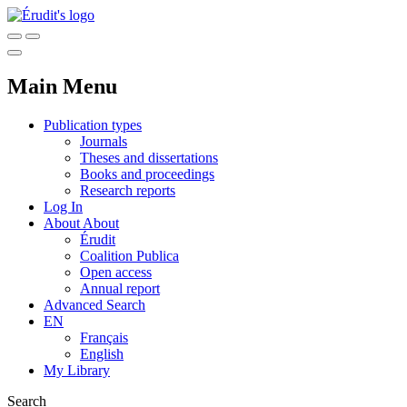
Main Menu
Publication types
Journals
Theses and dissertations
Books and proceedings
Research reports
Log In
About
About
Érudit
Coalition Publica
Open access
Annual report
Advanced Search
EN
Français
English
My Library
Search