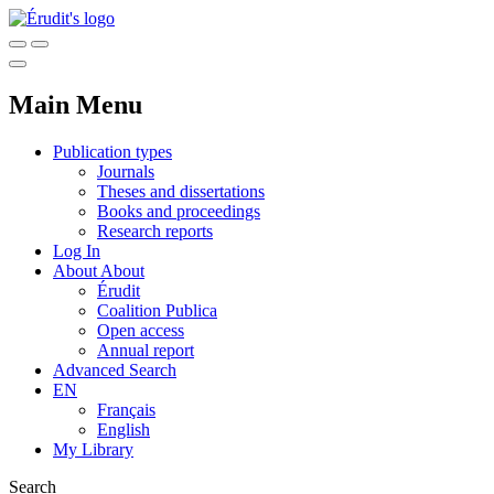
Main Menu
Publication types
Journals
Theses and dissertations
Books and proceedings
Research reports
Log In
About
About
Érudit
Coalition Publica
Open access
Annual report
Advanced Search
EN
Français
English
My Library
Search