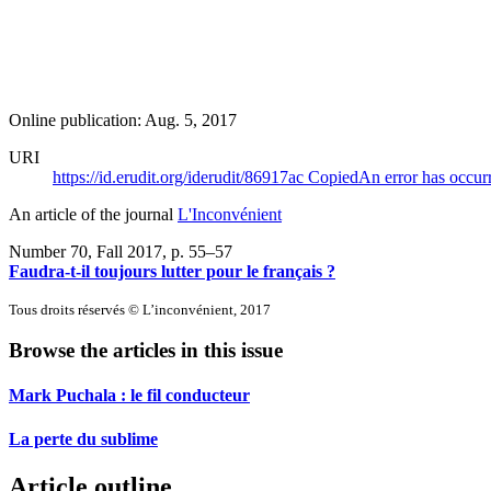
Online publication: Aug. 5, 2017
URI
https://id.erudit.org/iderudit/86917ac
Copied
An error has occur
An article of the journal
L'Inconvénient
Number 70, Fall 2017
, p. 55–57
Faudra-t-il toujours lutter pour le français ?
Tous droits réservés © L’inconvénient, 2017
Browse the articles in this issue
Mark Puchala : le fil conducteur
La perte du sublime
Article outline