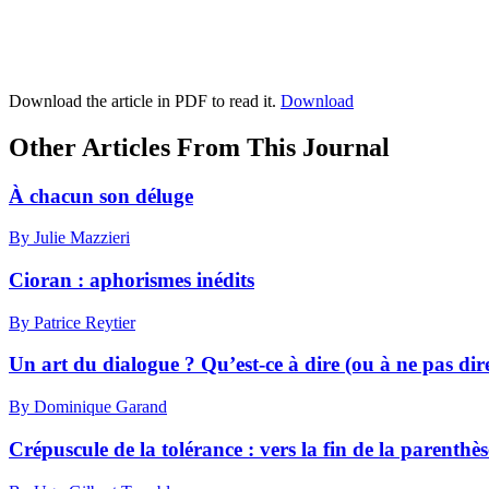
Download the article in PDF to read it.
Download
Other Articles From This Journal
À chacun son déluge
By Julie Mazzieri
Cioran : aphorismes inédits
By Patrice Reytier
Un art du dialogue ? Qu’est-ce à dire (ou à ne pas dir
By Dominique Garand
Crépuscule de la tolérance : vers la fin de la parenthès