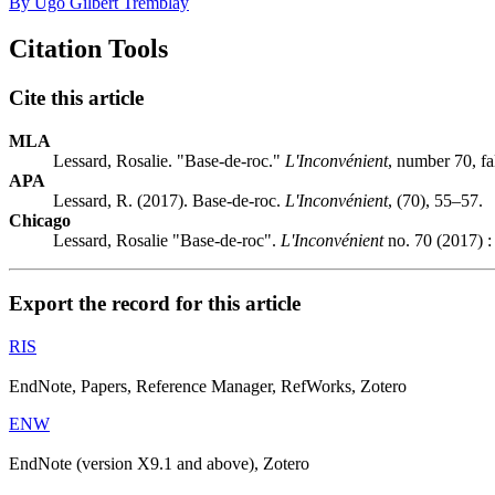
By Ugo Gilbert Tremblay
Citation Tools
Cite this article
MLA
Lessard, Rosalie. "Base-de-roc."
L'Inconvénient
, number 70, fa
APA
Lessard, R. (2017). Base-de-roc.
L'Inconvénient
, (70), 55–57.
Chicago
Lessard, Rosalie "Base-de-roc".
L'Inconvénient
no. 70 (2017) :
Export the record for this article
RIS
EndNote, Papers, Reference Manager, RefWorks, Zotero
ENW
EndNote (version X9.1 and above), Zotero