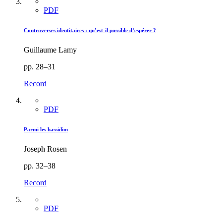
PDF
Controverses identitaires : qu’est-il possible d’espérer ?
Guillaume Lamy
pp. 28–31
Record
PDF
Parmi les hassidim
Joseph Rosen
pp. 32–38
Record
PDF