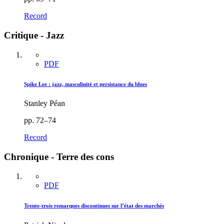
Record
Critique - Jazz
PDF
Spike Lee : jazz, masculinité et persistance du blues
Stanley Péan
pp. 72–74
Record
Chronique - Terre des cons
PDF
Trente-trois remarques discontinues sur l’état des marchés