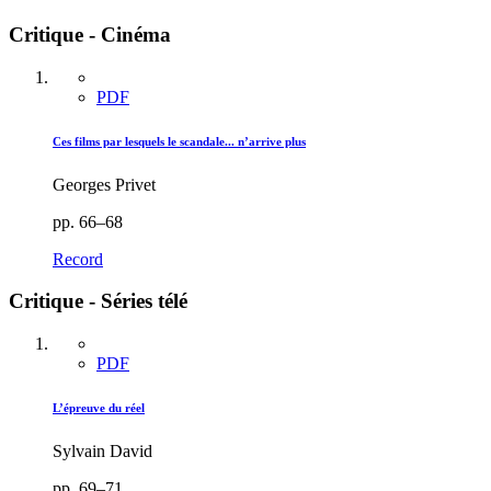
Critique - Cinéma
PDF
Ces films par lesquels le scandale... n’arrive plus
Georges Privet
pp. 66–68
Record
Critique - Séries télé
PDF
L’épreuve du réel
Sylvain David
pp. 69–71