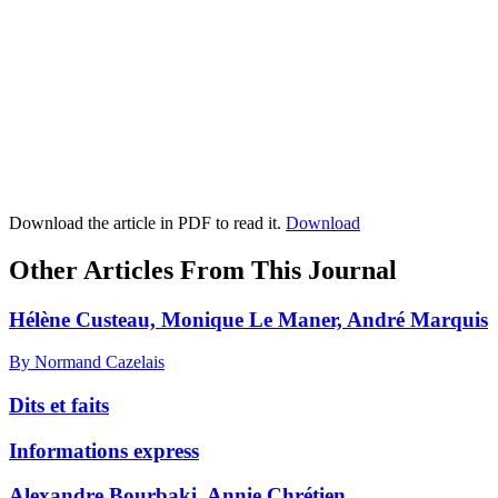
Download the article in PDF to read it.
Download
Other Articles From This Journal
Hélène Custeau, Monique Le Maner, André Marquis
By Normand Cazelais
Dits et faits
Informations express
Alexandre Bourbaki, Annie Chrétien