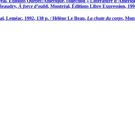
éal, Éditions Québec/Amérique, collection « Littérature d’Amériqu
e Beaudry,
À force d’oubli
, Montréal, Éditions Libre Expression, 199
al, Leméac, 1992, 138 p. / Hélène Le Beau,
La chute du corps
, Mont