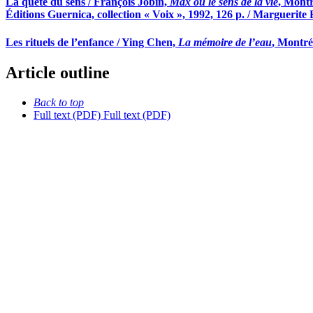
La quête du sens / François Jobin,
Max ou le sens de la vie
, Montr
Éditions Guernica, collection « Voix », 1992, 126 p. / Marguerit
Les rituels de l’enfance / Ying Chen,
La mémoire de l’eau
, Montré
Article outline
Back to top
Full text (PDF)
Full text (PDF)