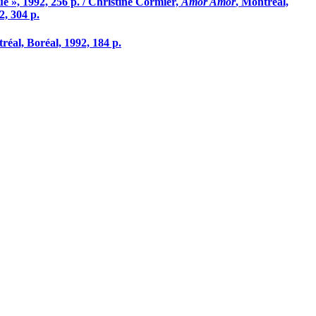
e », 1992, 256 p. / Christine Cormier,
Amor Amor
, Montréal,
2, 304 p.
réal, Boréal, 1992, 184 p.