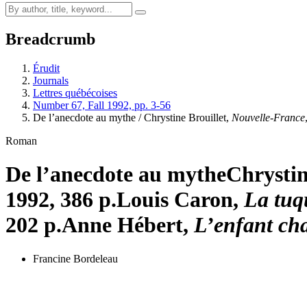
Breadcrumb
Érudit
Journals
Lettres québécoises
Number 67, Fall 1992, pp. 3-56
De l’anecdote au mythe / Chrystine Brouillet,
Nouvelle-France
Roman
De l’anecdote au mythe
Chrystin
1992, 386 p.
Louis Caron,
La tuqu
202 p.
Anne Hébert,
L’enfant ch
Francine Bordeleau