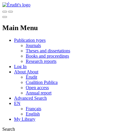
Main Menu
Publication types
Journals
Theses and dissertations
Books and proceedings
Research reports
Log In
About
About
Érudit
Coalition Publica
Open access
Annual report
Advanced Search
EN
Français
English
My Library
Search