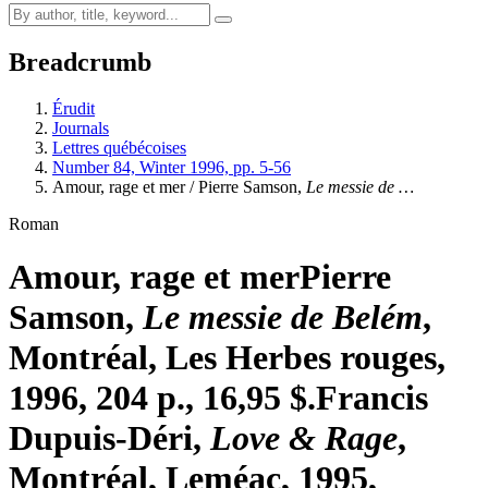
Breadcrumb
Érudit
Journals
Lettres québécoises
Number 84, Winter 1996, pp. 5-56
Amour, rage et mer / Pierre Samson,
Le messie de …
Roman
Amour, rage et mer
Pierre
Samson,
Le messie de Belém
,
Montréal, Les Herbes rouges,
1996, 204 p., 16,95 $.
Francis
Dupuis-Déri,
Love & Rage
,
Montréal, Leméac, 1995,