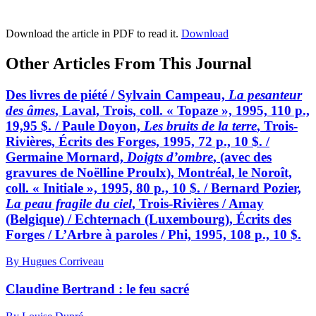
Download the article in PDF to read it.
Download
Other Articles From This Journal
Des livres de piété / Sylvain Campeau,
La pesanteur
des âmes
, Laval, Trois, coll. « Topaze », 1995, 110 p.,
19,95 $. / Paule Doyon,
Les bruits de la terre
, Trois-
Rivières, Écrits des Forges, 1995, 72 p., 10 $. /
Germaine Mornard,
Doigts d’ombre
, (avec des
gravures de Noëlline Proulx), Montréal, le Noroît,
coll. « Initiale », 1995, 80 p., 10 $. / Bernard Pozier,
La peau fragile du ciel
, Trois-Rivières / Amay
(Belgique) / Echternach (Luxembourg), Écrits des
Forges / L’Arbre à paroles / Phi, 1995, 108 p., 10 $.
By Hugues Corriveau
Claudine Bertrand : le feu sacré