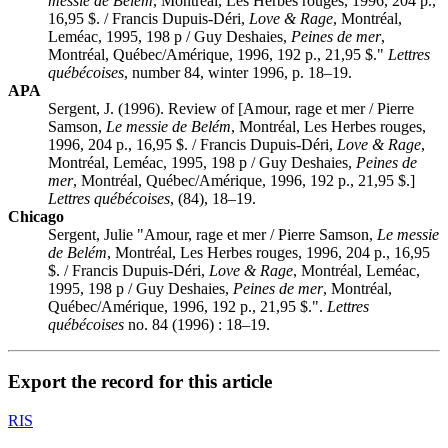
messie de Belém
, Montréal, Les Herbes rouges, 1996, 204 p.,
16,95 $. / Francis Dupuis-Déri,
Love & Rage
, Montréal,
Leméac, 1995, 198 p / Guy Deshaies,
Peines de mer
,
Montréal, Québec/Amérique, 1996, 192 p., 21,95 $."
Lettres
québécoises
, number 84, winter 1996, p. 18–19.
APA
Sergent, J. (1996). Review of [Amour, rage et mer / Pierre
Samson,
Le messie de Belém
, Montréal, Les Herbes rouges,
1996, 204 p., 16,95 $. / Francis Dupuis-Déri,
Love & Rage
,
Montréal, Leméac, 1995, 198 p / Guy Deshaies,
Peines de
mer
, Montréal, Québec/Amérique, 1996, 192 p., 21,95 $.]
Lettres québécoises
, (84), 18–19.
Chicago
Sergent, Julie "Amour, rage et mer / Pierre Samson,
Le messie
de Belém
, Montréal, Les Herbes rouges, 1996, 204 p., 16,95
$. / Francis Dupuis-Déri,
Love & Rage
, Montréal, Leméac,
1995, 198 p / Guy Deshaies,
Peines de mer
, Montréal,
Québec/Amérique, 1996, 192 p., 21,95 $.".
Lettres
québécoises
no. 84 (1996) : 18–19.
Export the record for this article
RIS