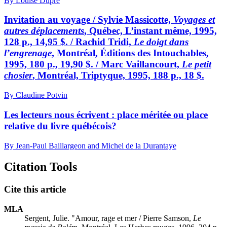
By Louise Dupré
Invitation au voyage / Sylvie Massicotte,
Voyages et
autres déplacements
, Québec, L’instant même, 1995,
128 p., 14,95 $. / Rachid Tridi,
Le doigt dans
l’engrenage
, Montréal, Éditions des Intouchables,
1995, 180 p., 19,90 $. / Marc Vaillancourt,
Le petit
chosier
, Montréal, Triptyque, 1995, 188 p., 18 $.
By Claudine Potvin
Les lecteurs nous écrivent : place méritée ou place
relative du livre québécois?
By Jean-Paul Baillargeon and Michel de la Durantaye
Citation Tools
Cite this article
MLA
Sergent, Julie. "Amour, rage et mer / Pierre Samson,
Le