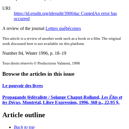
URI
https://id.erudit.org/iderudit/39004ac
Copied
An error has
occurred
A review of the journal
Lettres québécoises
This article is a review of another work such as a book or a film. The original
work discussed here is not available on this platform.
Number 84, Winter 1996
, p. 18–19
Tous droits réservés © Productions Valmont, 1996
Browse the articles in this issue
Le pouvoir des livres
Propagande fédéraliste / Solange Chaput-Rolland,
Les Élus et
les Déçus
, Montréal, Libre Expression, 1996, 368 p., 22,95 $.
Article outline
Back to top