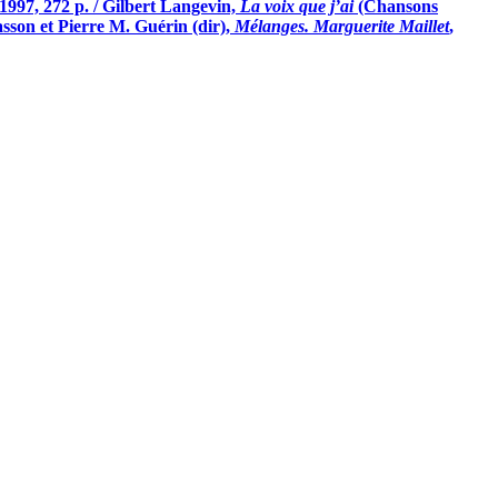
1997, 272 p. / Gilbert Langevin,
La voix que j’ai
(Chansons
son et Pierre M. Guérin (dir),
Mélanges. Marguerite Maillet
,