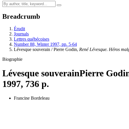
Breadcrumb
Érudit
Journals
Lettres québécoises
Number 88, Winter 1997, pp. 5-64
Lévesque souverain / Pierre Godin,
René Lévesque. Héros malg
Biographie
Lévesque souverain
Pierre Godi
1997, 736 p.
Francine Bordeleau