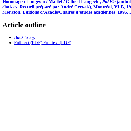
Hommage :
L
angevin / Maillet / Gilbert Langevin,
PoéVie
(anthol
choisies. Recueil préparé par André Gervais), Montréal, VLB, 1
Moncton, Éditions d’Acadie/Chaires d’études acadiennes, 1996, 
Article outline
Back to top
Full text (PDF)
Full text (PDF)