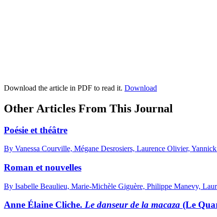
Download the article in PDF to read it.
Download
Other Articles From This Journal
Poésie et théâtre
By Vanessa Courville, Mégane Desrosiers, Laurence Olivier, Yannick 
Roman et nouvelles
By Isabelle Beaulieu, Marie-Michèle Giguère, Philippe Manevy, La
Anne Élaine Cliche.
Le danseur de la macaza
(Le Quar