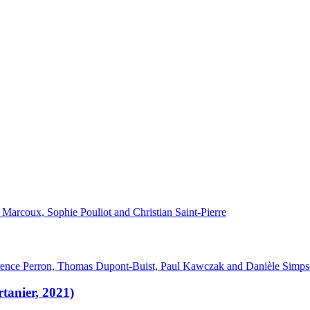
Marcoux, Sophie Pouliot and Christian Saint-Pierre
urence Perron, Thomas Dupont-Buist, Paul Kawczak and Danièle Simp
tanier, 2021)