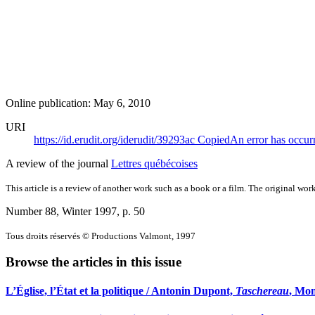
Online publication: May 6, 2010
URI
https://id.erudit.org/iderudit/39293ac
Copied
An error has occur
A review of the journal
Lettres québécoises
This article is a review of another work such as a book or a film. The original work
Number 88, Winter 1997
, p. 50
Tous droits réservés © Productions Valmont, 1997
Browse the articles in this issue
L’Église, l’État et la politique / Antonin Dupont,
Taschereau
, Mon