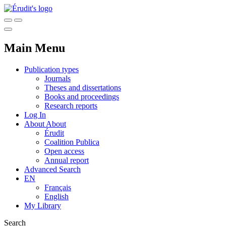
Main Menu
Publication types
Journals
Theses and dissertations
Books and proceedings
Research reports
Log In
About
About
Érudit
Coalition Publica
Open access
Annual report
Advanced Search
EN
Français
English
My Library
Search