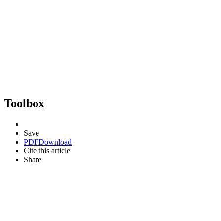
Toolbox
Save
PDF
Download
Cite this article
Share