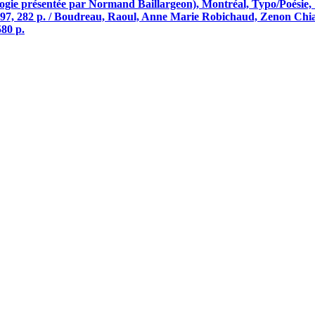
ogie présentée par Normand Baillargeon), Montréal, Typo/Poésie, 
997, 282 p. / Boudreau, Raoul, Anne Marie Robichaud, Zenon Chias
580 p.