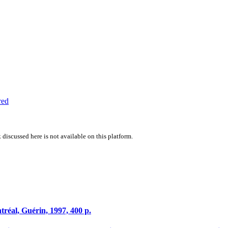
red
 discussed here is not available on this platform.
tréal, Guérin, 1997, 400 p.