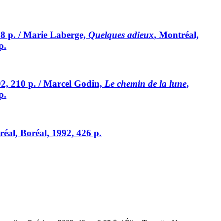
58 p. / Marie Laberge,
Quelques adieux
, Montréal,
p.
92, 210 p. / Marcel Godin,
Le chemin de la lune
,
p.
réal, Boréal, 1992, 426 p.