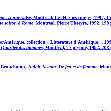
e est une valse
, Montréal, Les Herbes rouges, 1992, 1
e saison à Rome
, Montréal, Pierre Tisseyre, 1992, 198 
c/Amérique, collection « Littérature d’Amérique », 19
,
Quartier des hommes
, Montréal, Triptyque, 1992, 208 
te Beauchamp,
Judith Jasmin. De feu et de flamme
, Mont