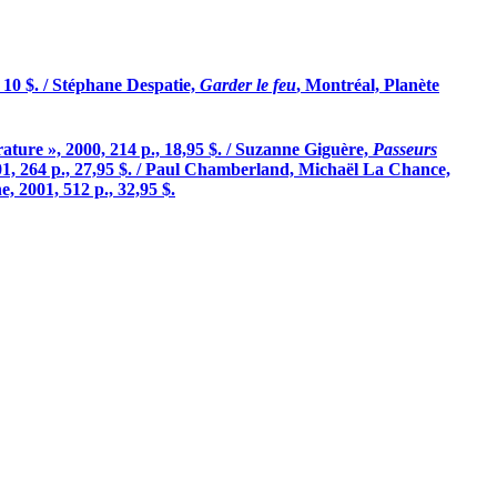
, 10 $. / Stéphane Despatie,
Garder le feu
, Montréal, Planète
rature », 2000, 214 p., 18,95 $. / Suzanne Giguère,
Passeurs
01, 264 p., 27,95 $. / Paul Chamberland, Michaël La Chance,
, 2001, 512 p., 32,95 $.