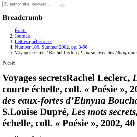
Breadcrumb
Érudit
Journals
Lettres québécoises
Number 106, Summer 2002, pp. 3-56
Voyages secrets / Rachel Leclerc,
L’ourse, avec des lithograph
Poésie
Voyages secrets
Rachel Leclerc,
L
courte échelle, coll. « Poésie », 2
des eaux-fortes d’Elmyna Bouch
$.
Louise Dupré,
Les mots secrets
échelle, coll. « Poésie », 2002, 40 