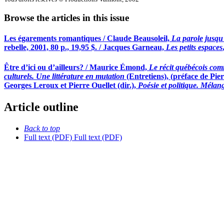
Browse the articles in this issue
Les égarements romantiques / Claude Beausoleil,
La parole jusqu
rebelle, 2001, 80 p., 19,95 $. / Jacques Garneau,
Les petits espaces
Être d’ici ou d’ailleurs? / Maurice Émond,
Le récit québécois com
culturels. Une littérature en mutation
(Entretiens), (préface de Pi
Georges Leroux et Pierre Ouellet (dir.),
Poésie et politique. Méla
Article outline
Back to top
Full text (PDF)
Full text (PDF)