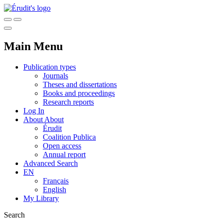
Main Menu
Publication types
Journals
Theses and dissertations
Books and proceedings
Research reports
Log In
About
About
Érudit
Coalition Publica
Open access
Annual report
Advanced Search
EN
Français
English
My Library
Search