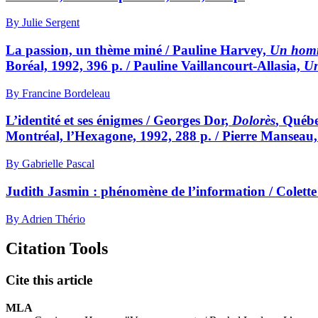
By Julie Sergent
La passion, un thème miné / Pauline Harvey,
Un homm
Boréal, 1992, 396 p. / Pauline Vaillancourt-Allasia,
Un
By Francine Bordeleau
L’identité et ses énigmes / Georges Dor,
Dolorès
, Québe
Montréal, l’Hexagone, 1992, 288 p. / Pierre Manseau
By Gabrielle Pascal
Judith Jasmin : phénomène de l’information / Colet
By Adrien Thério
Citation Tools
Cite this article
MLA