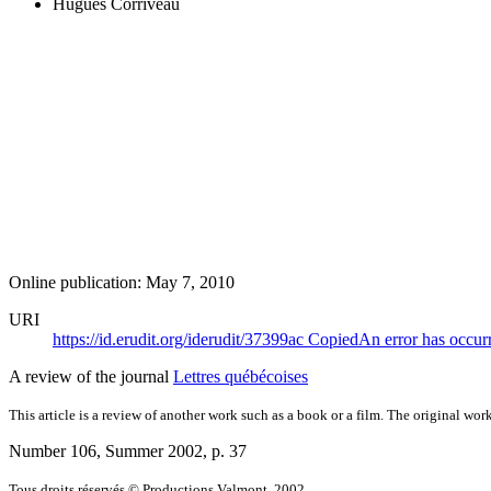
Hugues Corriveau
Online publication: May 7, 2010
URI
https://id.erudit.org/iderudit/37399ac
Copied
An error has occur
A review of the journal
Lettres québécoises
This article is a review of another work such as a book or a film. The original work
Number 106, Summer 2002
, p. 37
Tous droits réservés © Productions Valmont, 2002