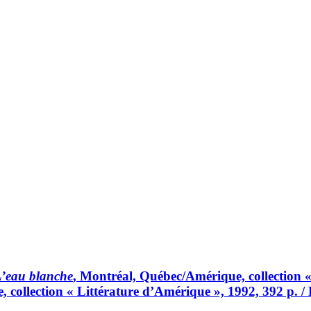
’eau blanche
, Montréal, Québec/Amérique, collection 
 collection « Littérature d’Amérique », 1992, 392 p. 