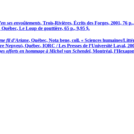
’en ses envoûtements
, Trois-Rivières, Écrits des Forges, 2001, 76 p.
, Québec, Le Loup de gouttière, 65 p., 9,95 $.
me fil d’Ariane
, Québec, Nota bene, coll. « Sciences humaines/Litté
erre Nepveu), Québec, IQRC / Les Presses de l’Université Laval, 20
nges offerts en hommage à Michel van Schendel
, Montréal, l’Hexagone