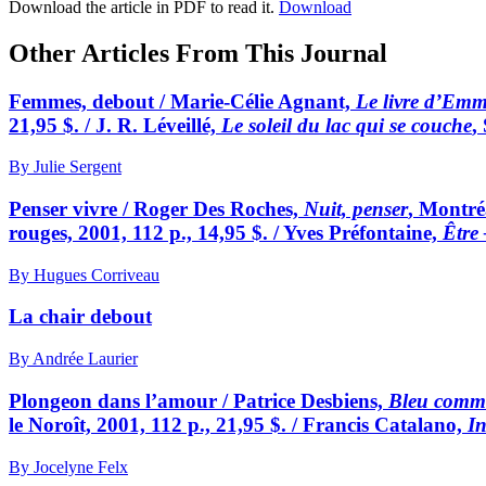
Download the article in PDF to read it.
Download
Other Articles From This Journal
Femmes, debout / Marie-Célie Agnant,
Le livre d’Em
21,95 $. / J. R. Léveillé,
Le soleil du lac qui se couche
,
By Julie Sergent
Penser vivre / Roger Des Roches,
Nuit, penser
, Montré
rouges, 2001, 112 p., 14,95 $. / Yves Préfontaine,
Être
By Hugues Corriveau
La chair debout
By Andrée Laurier
Plongeon dans l’amour / Patrice Desbiens,
Bleu comm
le Noroît, 2001, 112 p., 21,95 $. / Francis Catalano,
I
By Jocelyne Felx