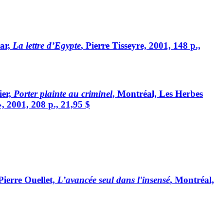
tar,
La lettre d’Egypte
, Pierre Tisseyre, 2001, 148 p.,
ier,
Porter plainte au criminel
, Montréal, Les Herbes
», 2001, 208 p., 21,95 $
 Pierre Ouellet,
L’avancée seul dans l'insensé
, Montréal,