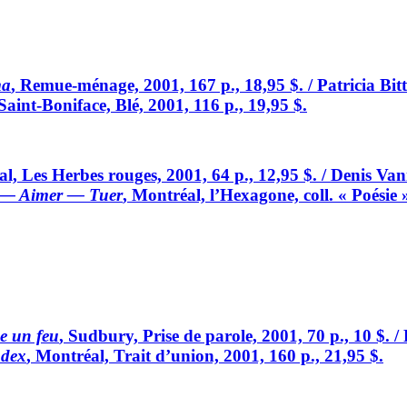
ma
, Remue-ménage, 2001, 167 p., 18,95 $. / Patricia Bit
 Saint-Boniface, Blé, 2001, 116 p., 19,95 $.
al, Les Herbes rouges, 2001, 64 p., 12,95 $. / Denis Van
 — Aimer — Tuer
, Montréal, l’Hexagone, coll. « Poésie 
e un feu
, Sudbury, Prise de parole, 2001, 70 p., 10 $. /
ndex
, Montréal, Trait d’union, 2001, 160 p., 21,95 $.