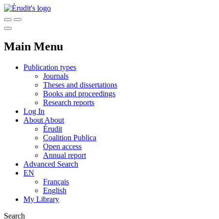
Main Menu
Publication types
Journals
Theses and dissertations
Books and proceedings
Research reports
Log In
About
About
Érudit
Coalition Publica
Open access
Annual report
Advanced Search
EN
Français
English
My Library
Search