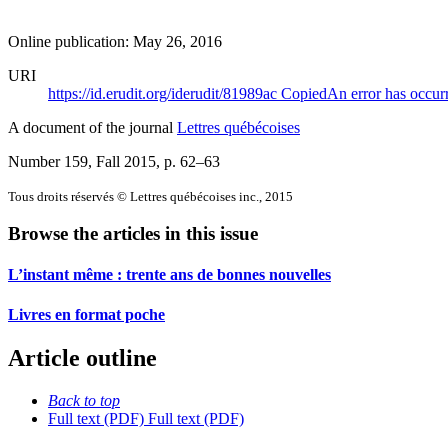
Online publication: May 26, 2016
URI
https://id.erudit.org/iderudit/81989ac
Copied
An error has occur
A document of the journal
Lettres québécoises
Number 159, Fall 2015
, p. 62–63
Tous droits réservés © Lettres québécoises inc., 2015
Browse the articles in this issue
L’instant même : trente ans de bonnes nouvelles
Livres en format poche
Article outline
Back to top
Full text (PDF)
Full text (PDF)