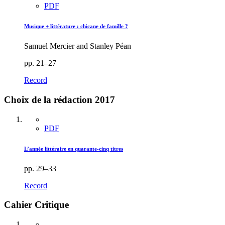
PDF
Musique
+
littérature : chicane de famille ?
Samuel Mercier and Stanley Péan
pp. 21–27
Record
Choix de la rédaction 2017
PDF
L’année littéraire en quarante-cinq titres
pp. 29–33
Record
Cahier Critique