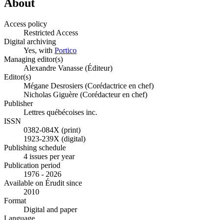
About
Access policy
Restricted Access
Digital archiving
Yes, with
Portico
Managing editor(s)
Alexandre Vanasse (Éditeur)
Editor(s)
Mégane Desrosiers (Corédactrice en chef)
Nicholas Giguère (Corédacteur en chef)
Publisher
Lettres québécoises inc.
ISSN
0382-084X (print)
1923-239X (digital)
Publishing schedule
4 issues per year
Publication period
1976 - 2026
Available on Érudit since
2010
Format
Digital and paper
Language