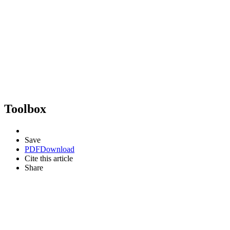
Toolbox
Save
PDF
Download
Cite this article
Share