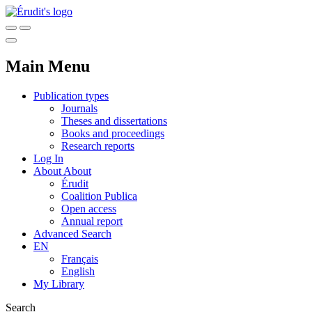
Main Menu
Publication types
Journals
Theses and dissertations
Books and proceedings
Research reports
Log In
About
About
Érudit
Coalition Publica
Open access
Annual report
Advanced Search
EN
Français
English
My Library
Search