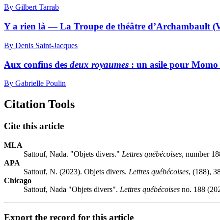
By Gilbert Tarrab
Y a rien là — La Troupe de théâtre d’Archambault (VLB
By Denis Saint-Jacques
Aux confins des
deux royaumes
: un asile pour Momo 
By Gabrielle Poulin
Citation Tools
Cite this article
MLA
Sattouf, Nada. "Objets divers."
Lettres québécoises
, number 18
APA
Sattouf, N. (2023). Objets divers.
Lettres québécoises
, (188), 3
Chicago
Sattouf, Nada "Objets divers".
Lettres québécoises
no. 188 (202
Export the record for this article