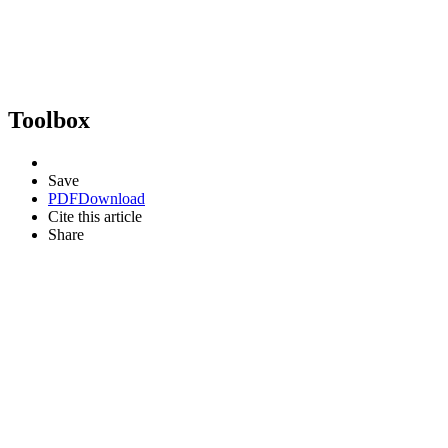
Toolbox
Save
PDF
Download
Cite this article
Share