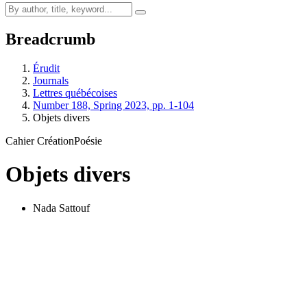
Breadcrumb
Érudit
Journals
Lettres québécoises
Number 188, Spring 2023, pp. 1-104
Objets divers
Cahier Création
Poésie
Objets divers
Nada Sattouf