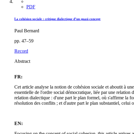
PDF
La cohésion sociale : critique dialectique d’un quasi-concept
Paul Bernard
pp. 47–59
Record
Abstract
FR:
Cet article analyse la notion de cohésion sociale et aboutit à un
essentielle de l'ordre social démocratique, liée par une relation 
relation dialectique : d'une part le plan formel, où s'affirme la f
résolution des conflits ; et d'autre part le plan substantiel, cel
EN:
Focusing on the concept of social cohesion, this article arrives a