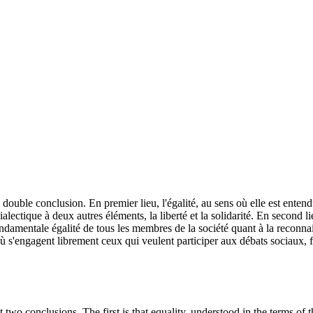
e double conclusion. En premier lieu, l'égalité, au sens où elle est ente
dialectique à deux autres éléments, la liberté et la solidarité. En second
ondamentale égalité de tous les membres de la société quant à la reconnaiss
ui où s'engagent librement ceux qui veulent participer aux débats sociaux, 
t two conclusions. The first is that equality, understood in the terms of 