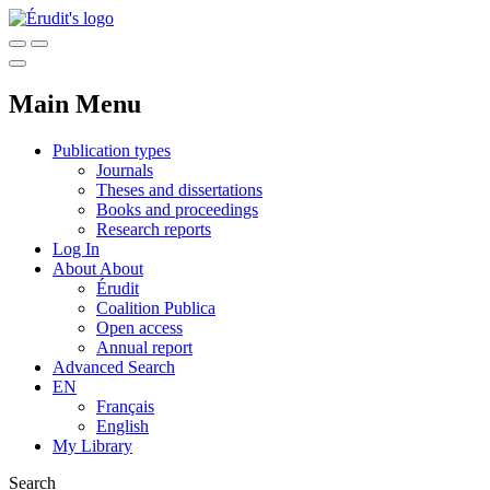
Main Menu
Publication types
Journals
Theses and dissertations
Books and proceedings
Research reports
Log In
About
About
Érudit
Coalition Publica
Open access
Annual report
Advanced Search
EN
Français
English
My Library
Search