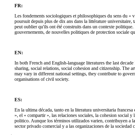
FR:
Les fondements sociologiques et philosophiques du sens du « viv
poursuit depuis plus de dix ans dans la littérature universitair
peut oublier qu'ils ont été construits dans un contexte politique
gouvernements, de nouvelles politiques de protection sociale qui
EN:
In both French and English-language literatures the last decad
sharing, social relations, social cohesion and citizenship. The a
may vary in different national settings, they contribute to gover
organisations of civil society.
ES:
En la ultima década, tanto en la literatura universitaria france
», el « compartir », las relaciones sociales, la cohesion social
politico. Aunque los términos utilizados varien, contribuyen a la
sector privado comercial y a las organizaciones de la sociedad ci