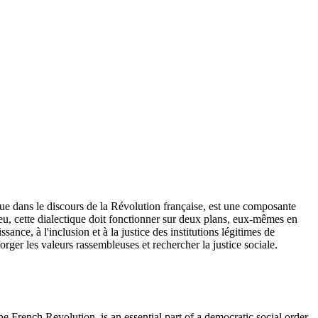
ndue dans le discours de la Révolution française, est une composante
 lieu, cette dialectique doit fonctionner sur deux plans, eux-mêmes en
ance, à l'inclusion et à la justice des institutions légitimes de
forger les valeurs rassembleuses et rechercher la justice sociale.
the French Revolution, is an essential part of a democratic social order.