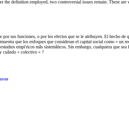
er the definition employed, two controversial issues remain. These are 
te por sus funciones, o por los efectos que se le atribuyen. El hecho de 
demuestra que los enfoques que consideran el capital social como « un re
tudios empi'ricos mâs sistemâticos. Sin embargo, cualquiera que sea la 
, y cuândo « colectivo » ?
itoyen