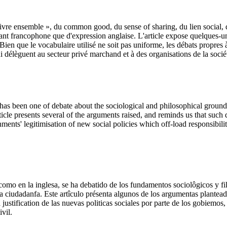
re ensemble », du common good, du sense of sharing, du lien social, de 
e, tant francophone que d'expression anglaise. L'article expose quelques-
. Bien que le vocabulaire utilisé ne soit pas uniforme, les débats propres
 délèguent au secteur privé marchand et à des organisations de la sociét
e has been one of debate about the sociological and philosophical gro
rticle presents several of the arguments raised, and reminds us that such 
nments' legitimisation of new social policies which off-load responsibili
sa como en la inglesa, se ha debatido de los fundamentos sociolôgicos y 
 y la ciudadanfa. Este artîculo présenta algunos de los argumentas plant
 justification de las nuevas politicas sociales por parte de los gobiemos
vil.