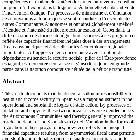
compétences en matière de santé et de soutien au revenu a constitué
un point d’inflexion dans la logique opérationnelle et substantive de
l’intervention étatique. Par processus de mimétisme et d’émulation,
ces innovations autonomiques se sont répandues à l’ensemble des
autres Communautés Autonomes et ont ainsi globalement amélioré
l’étendue et l’intensité du filet protecteur espagnol. Cependant, la
différenciation des formes de régulation associées à ces programmes
reflète des capacités financières inégales dues à des arrangements
fiscaux asymétriques et à des disparités économiques régionales
importantes. À l’opposé, et en concordance avec la notion de
dépendance au sentier, la sécurité sociale, pilier de l’État-providence
espagnol, est demeurée centralisée et s’inscrit toujours en grande
partie dans la tradition corporatiste héritée de la période franquiste.
Abstract
This article documents that the decentralisation of responsibility for
health and income security in Spain was a major adjustment in the
operational and substantive logics of state action. By processes of
imitation and copying, these two innovations were extended across
the Autonomous Communities and thereby generally improved the
reach and depth of the Spanish safety net. Variation in the forms of
regulation in these programmes, however, reflects the unequal
financial capacities resulting from asymmetrical fiscal arrangements
and significant regional economic disparities. In contrast, and in