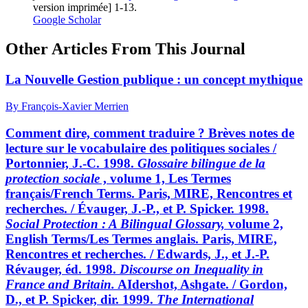
version imprimée] 1-13.
Google Scholar
Other Articles From This Journal
La Nouvelle Gestion publique : un concept mythique
By François-Xavier Merrien
Comment dire, comment traduire ? Brèves notes de
lecture sur le vocabulaire des politiques sociales /
Portonnier, J.-C. 1998.
Glossaire bilingue de la
protection sociale
, volume 1, Les Termes
français/French Terms. Paris, MIRE, Rencontres et
recherches. / Évauger, J.-P., et P. Spicker. 1998.
Social Protection : A Bilingual Glossary,
volume 2,
English Terms/Les Termes anglais. Paris, MIRE,
Rencontres et recherches. / Edwards, J., et J.-P.
Révauger, éd. 1998.
Discourse on Inequality in
France and Britain.
AIdershot, Ashgate. / Gordon,
D., et P. Spicker, dir. 1999.
The International