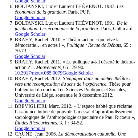
Google Scholar
BOLTANSKI, Luc et Laurent THÉVENOT. 1987.
Les
économies de la grandeur
. Paris, PUF.
Google Scholar
BOLTANSKI, Luc et Laurent THÉVENOT. 1991.
De la
justification. Les économies de la grandeur
. Paris, Gallimard.
Google Scholar
BRAHY, Rachel. 2010. « Théâtre-action : que vive la
démocratie… en actes ! »,
Politique : Revue de Débats
, 65 :
70-73.
Google Scholar
BRAHY, Rachel. 2011, « Le politique a-t-il déserté le théâtre-
action ? »,
Mouvements,
65 : 79-90.
10.3917/mouv.065.0079
Google Scholar
BRAHY, Rachel. 2012.
S’engager dans un atelier-théâtre :
vers une recomposition du sens de l’expérience
. Thèse pour
l’obtention du doctorat en Sciences Politiques et Sociales,
Université de Liège, soutenue le 8 décembre 2012.
Google Scholar
BREVIGLIERI, Marc. 2012. « L’espace habité que réclame
l’assurance intime de pouvoir. Un essai d’approfondissement
sociologique de l’anthropologie capacitaire de Paul Ricoeur »,
Études Ricoeuriennes
, 3, 1 : 34-52.
Google Scholar
CAUNE, Jean. 2006.
La démocratisation culturelle. Une