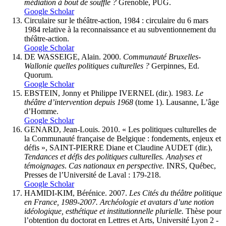
médiation à bout de souffle ?
Grenoble, PUG.
Google Scholar
Circulaire sur le théâtre-action, 1984 : circulaire du 6 mars
1984 relative à la reconnaissance et au subventionnement du
théâtre-action.
Google Scholar
DE WASSEIGE, Alain. 2000.
Communauté Bruxelles-
Wallonie quelles politiques culturelles ?
Gerpinnes, Ed.
Quorum.
Google Scholar
EBSTEIN, Jonny et Philippe IVERNEL (dir.). 1983.
Le
théâtre d’intervention depuis 1968
(tome 1). Lausanne, L’âge
d’Homme.
Google Scholar
GENARD, Jean-Louis. 2010. « Les politiques culturelles de
la Communauté française de Belgique : fondements, enjeux et
défis », SAINT-PIERRE Diane et Claudine AUDET (dir.),
Tendances et défis des politiques culturelles. Analyses et
témoignages
.
Cas nationaux en perspective.
INRS, Québec,
Presses de l’Université de Laval : 179-218.
Google Scholar
HAMIDI-KIM, Bérénice. 2007.
Les Cités du théâtre politique
en France, 1989-2007. Archéologie et avatars d’une notion
idéologique, esthétique et institutionnelle plurielle.
Thèse pour
l’obtention du doctorat en Lettres et Arts, Université Lyon 2 -