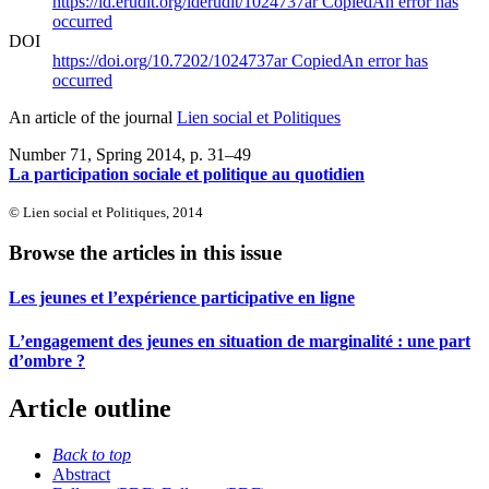
https://id.erudit.org/iderudit/1024737ar
Copied
An error has
occurred
DOI
https://doi.org/10.7202/1024737ar
Copied
An error has
occurred
An article of the journal
Lien social et Politiques
Number 71, Spring 2014
, p. 31–49
La participation sociale et politique au quotidien
© Lien social et Politiques, 2014
Browse the articles in this issue
Les jeunes et l’expérience participative en ligne
L’engagement des jeunes en situation de marginalité : une part
d’ombre ?
Article outline
Back to top
Abstract