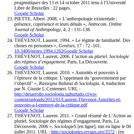
pragmatiques
des 13 et 14 octobre 2011 tenu à l’Université
Libre de Bruxelles : 22 pages.
Google Scholar
PIETTE, Albert. 2008, « L’anthropologie existentiale :
présence, coprésence et leurs détails »,
Antrocom. Online
Journal of Anthropology
, 4, 2 : 131-138.
Google Scholar
THÉVENOT, Laurent. 1994. « Le régime de familiarité. Des
choses en personnes »,
Genèses
, 17 : 72 -101.
10.3406/genes.1994.1262
Google Scholar
THÉVENOT, Laurent. 2006.
L’action au pluriel. Sociologie
des régimes d’engagement
. Paris, La Découverte.
Google Scholar
THÉVENOT, Laurent. 2010. « Autorités et pouvoirs à
l’épreuve de la critique. L’opprimant du ‘gouvernement par
l’objectif’ »,
Rassegna Italiana di Sociologia
, 4, traduction
par N. Giustie L.Centemeri. URL :
http://desarrollo.sociologia.uahurtado.cl/wp-
content/uploads/2012/01/Laurent-Thevenot-Autorites-et-
pouvoirs-a-l-epreuve-de-la-critique.pdf
Google Scholar
THÉVENOT, Laurent. 2011. « Grand résumé de L’Action au
pluriel. Sociologie des régimes d’engagement, Paris, La
Découverte, 2006 »,
SociologieS
[en ligne], mis en ligne le 06
juillet 2011. URL :
http://sociologies.revues.org/3572
: [en