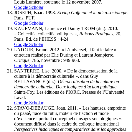
Louis Lumière, soutenue le 12 novembre 2007.
Google Scholar
JOSEPH, Isaac. 1998.
Erving Goffman et la microsociologie
.
Paris, PUF.
Google Scholar
KAUFMANN, Laurence et Danny TROM (dir.). 2010.
« Collectifs, collectifs politiques »,
Raisons Pratiques
, 20,
Paris, Ed. de l’EHESS : 4-24.
Google Scholar
LATOUR, Bruno. 2012. « L’universel, il faut le faire »
entretien réalisé par Elie During et Laurent Jeanpierre,
Critique
, 786, novembre : 949-963.
Google Scholar
SANTERRE, Lise. 2000. « De la démocratisation de la
culture à la démocratie culturelle », dans Guy
BELLAVANCE (dir.).
Démocratisation de la culture ou
démocratie culturelle. Deux logiques d’action publique
,
Sainte-Foy, Les éditions de l’IQRC, Presses de l’Université
Laval.
Google Scholar
STAVO-DEBAUGE, Joan. 2011. « Les hantises, empreinte
du passé, trace du futur, moteur de l’action et mode
d’existence : portrait conceptuel et usages sociologiques ».
document diffusé dans le cadre du colloque international
Perspectives historiques et comparatives dans les approches