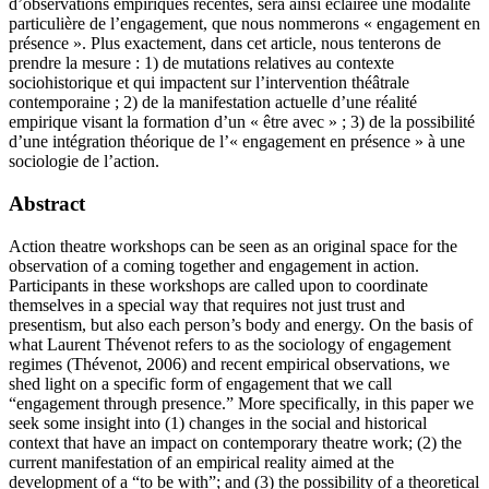
d’observations empiriques récentes, sera ainsi éclairée une modalité
particulière de l’engagement, que nous nommerons « engagement en
présence ». Plus exactement, dans cet article, nous tenterons de
prendre la mesure : 1) de mutations relatives au contexte
sociohistorique et qui impactent sur l’intervention théâtrale
contemporaine ; 2) de la manifestation actuelle d’une réalité
empirique visant la formation d’un « être avec » ; 3) de la possibilité
d’une intégration théorique de l’« engagement en présence » à une
sociologie de l’action.
Abstract
Action theatre workshops can be seen as an original space for the
observation of a coming together and engagement in action.
Participants in these workshops are called upon to coordinate
themselves in a special way that requires not just trust and
presentism, but also each person’s body and energy. On the basis of
what Laurent Thévenot refers to as the sociology of engagement
regimes (Thévenot, 2006) and recent empirical observations, we
shed light on a specific form of engagement that we call
“engagement through presence.” More specifically, in this paper we
seek some insight into (1) changes in the social and historical
context that have an impact on contemporary theatre work; (2) the
current manifestation of an empirical reality aimed at the
development of a “to be with”; and (3) the possibility of a theoretical