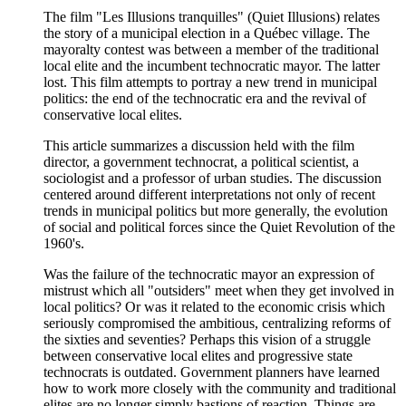
The film "Les Illusions tranquilles" (Quiet Illusions) relates
the story of a municipal election in a Québec village. The
mayoralty contest was between a member of the traditional
local elite and the incumbent technocratic mayor. The latter
lost. This film attempts to portray a new trend in municipal
politics: the end of the technocratic era and the revival of
conservative local elites.
This article summarizes a discussion held with the film
director, a government technocrat, a political scientist, a
sociologist and a professor of urban studies. The discussion
centered around different interpretations not only of recent
trends in municipal politics but more generally, the evolution
of social and political forces since the Quiet Revolution of the
1960's.
Was the failure of the technocratic mayor an expression of
mistrust which all "outsiders" meet when they get involved in
local politics? Or was it related to the economic crisis which
seriously compromised the ambitious, centralizing reforms of
the sixties and seventies? Perhaps this vision of a struggle
between conservative local elites and progressive state
technocrats is outdated. Government planners have learned
how to work more closely with the community and traditional
elites are no longer simply bastions of reaction. Things are