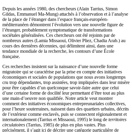
Depuis les années 1980, des chercheurs (Alain Tarrius, Simon
Gildas, Emmanuel Ma-Mung) attachés à l’observation et à l’analyse
de la place de l’étranger dans l’espace français-européen-
méditerranéen démontrent l’évolution vers une nouvelle figure de
l’étranger, probablement symptomatique de transformations
sociétales généralisées. Ces chercheurs ont été rejoints par de
nombreux autres (Lamia Missaoui, Olivier Pliez, Chadia Arab.) au
cours des dernières décennies, qui délimitent ainsi, dans une
tendance mondiale de la recherche, les contours d’une École
française.
Ces recherches insistent sur la naissance d’une nouvelle forme
migratoire qui se caractérise par la prise en compte des initiatives
économiques et sociales de populations que nous avons longtemps
cru trop dépendantes, trop assistées, trop impliquées dans leur misère
pour être capables d’un quelconque savoir-faire autre que celui
d’une certaine forme de docilité leur permettant d’être tout au plus
une main-d’oeuvre non qualifiée. Notre article veut montrer
comment des initiatives économiques entrepreunariales collectives,
pour l’heure souterraines, naissent dans des quartiers urbains, décrits
de l’extérieur comme enclavés, puis se connectent régionalement et
internationalement (Tarrius et Missaoui, 1995) le long de
territoires
circulatoires
(Tarrius, 1985) de plus en plus vastes. Plus
précisément, il s’agit ici de décrire une catégorie particulière de