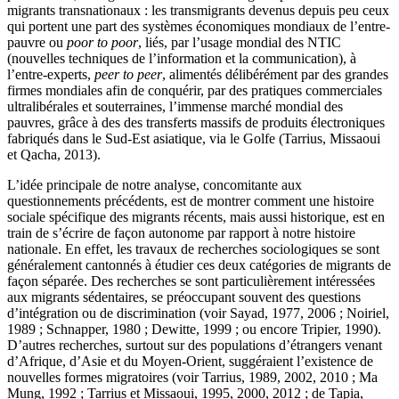
migrants transnationaux : les transmigrants devenus depuis peu ceux
qui portent une part des systèmes économiques mondiaux de l’entre-
pauvre ou
poor to poor
, liés, par l’usage mondial des NTIC
(nouvelles techniques de l’information et la communication), à
l’entre-experts,
peer to peer
, alimentés délibérément par des grandes
firmes mondiales afin de conquérir, par des pratiques commerciales
ultralibérales et souterraines, l’immense marché mondial des
pauvres, grâce à des des transferts massifs de produits électroniques
fabriqués dans le Sud-Est asiatique, via le Golfe (Tarrius, Missaoui
et Qacha, 2013).
L’idée principale de notre analyse, concomitante aux
questionnements précédents, est de montrer comment une histoire
sociale spécifique des migrants récents, mais aussi historique, est en
train de s’écrire de façon autonome par rapport à notre histoire
nationale. En effet, les travaux de recherches sociologiques se sont
généralement cantonnés à étudier ces deux catégories de migrants de
façon séparée. Des recherches se sont particulièrement intéressées
aux migrants sédentaires, se préoccupant souvent des questions
d’intégration ou de discrimination (voir Sayad, 1977, 2006 ; Noiriel,
1989 ; Schnapper, 1980 ; Dewitte, 1999 ; ou encore Tripier, 1990).
D’autres recherches, surtout sur des populations d’étrangers venant
d’Afrique, d’Asie et du Moyen-Orient, suggéraient l’existence de
nouvelles formes migratoires (voir Tarrius, 1989, 2002, 2010 ; Ma
Mung, 1992 ; Tarrius et Missaoui, 1995, 2000, 2012 ; de Tapia,