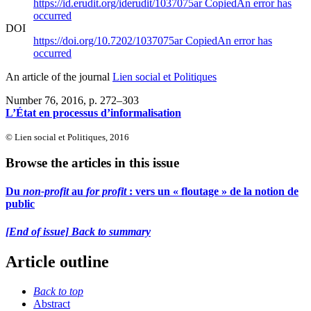
https://id.erudit.org/iderudit/1037075ar
Copied
An error has
occurred
DOI
https://doi.org/10.7202/1037075ar
Copied
An error has
occurred
An article of the journal
Lien social et Politiques
Number 76, 2016
, p. 272–303
L’État en processus d’informalisation
© Lien social et Politiques, 2016
Browse the articles in this issue
Du
non-profit
au
for profit
: vers un « floutage » de la notion de
public
[End of issue] Back to summary
Article outline
Back to top
Abstract