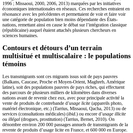
1996 ; Missaoui, 2000, 2006, 2013) marquées par les initiatives
économiques internationales en réseaux. Ces recherches entraient en
résonance avec les précédentes et permettaient de voir et faire voir
une catégorie de population bien moins dépendante des États-
nations, remettant ainsi en cause le débat sur l’intégration classique
(républicaine) auquel étaient attachés plusieurs chercheurs en
sciences humaines.
Contours et détours d’un terrain
multisitué et multiscalaire : le populations
témoins
Les transmigrants sont ces migrants issus soit de pays pauvres
(Balkans, Caucase, Proche et Moyen-Orient, Maghreb, Amérique
latine), soit des populations pauvres de pays riches, qui effectuent
des parcours de plusieurs milliers de kilomètres dans diverses
nations avant de revenir chez eux, avec pour principale activité la
vente de produits de contrebande d’
usage licite
(appareils photo,
matériel électronique, etc.) (Tarrius, Missaoui, Qacha, 2013) ou de
services (consultations médicales) (
ibid.
) ou encore d’
usage illicite
ou illégal
(drogues, prostitution) (Tarrius, Bernet, 2010). On
dénombre environ 200 000 passages annuels de transmigrants de la
revente de produits d’usage licite en France, et 600 000 en Europe.