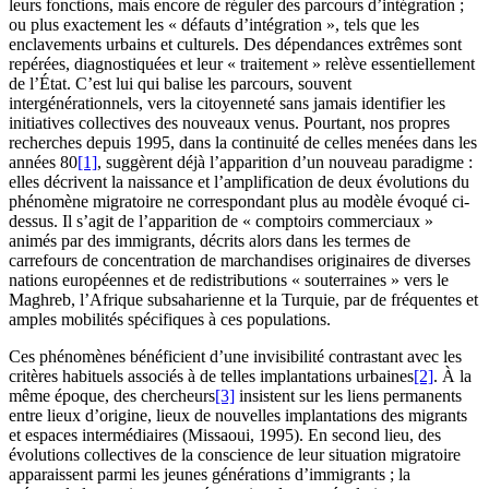
leurs fonctions, mais encore de réguler des parcours d’intégration ;
ou plus exactement les « défauts d’intégration », tels que les
enclavements urbains et culturels. Des dépendances extrêmes sont
repérées, diagnostiquées et leur « traitement » relève essentiellement
de l’État. C’est lui qui balise les parcours, souvent
intergénérationnels, vers la citoyenneté sans jamais identifier les
initiatives collectives des nouveaux venus. Pourtant, nos propres
recherches depuis 1995, dans la continuité de celles menées dans les
années 80
[1]
, suggèrent déjà l’apparition d’un nouveau paradigme :
elles décrivent la naissance et l’amplification de deux évolutions du
phénomène migratoire ne correspondant plus au modèle évoqué ci-
dessus. Il s’agit de l’apparition de « comptoirs commerciaux »
animés par des immigrants, décrits alors dans les termes de
carrefours de concentration de marchandises originaires de diverses
nations européennes et de redistributions « souterraines » vers le
Maghreb, l’Afrique subsaharienne et la Turquie, par de fréquentes et
amples mobilités spécifiques à ces populations.
Ces phénomènes bénéficient d’une invisibilité contrastant avec les
critères habituels associés à de telles implantations urbaines
[2]
. À la
même époque, des chercheurs
[3]
insistent sur les liens permanents
entre lieux d’origine, lieux de nouvelles implantations des migrants
et espaces intermédiaires (Missaoui, 1995). En second lieu, des
évolutions collectives de la conscience de leur situation migratoire
apparaissent parmi les jeunes générations d’immigrants ; la