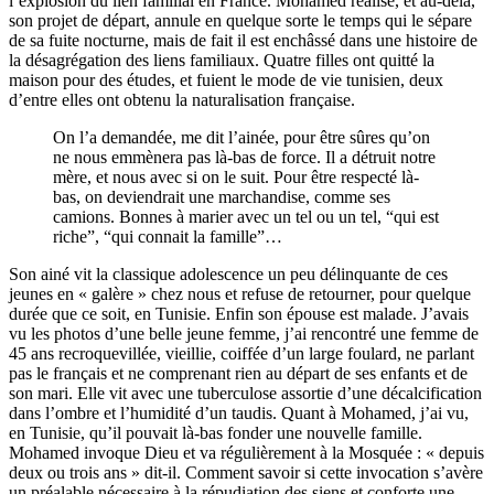
l’explosion du lien familial en France. Mohamed réalise, et au-delà,
son projet de départ, annule en quelque sorte le temps qui le sépare
de sa fuite nocturne, mais de fait il est enchâssé dans une histoire de
la désagrégation des liens familiaux. Quatre filles ont quitté la
maison pour des études, et fuient le mode de vie tunisien, deux
d’entre elles ont obtenu la naturalisation française.
On l’a demandée, me dit l’ainée, pour être sûres qu’on
ne nous emmènera pas là-bas de force. Il a détruit notre
mère, et nous avec si on le suit. Pour être respecté là-
bas, on deviendrait une marchandise, comme ses
camions. Bonnes à marier avec un tel ou un tel, “qui est
riche”, “qui connait la famille”…
Son ainé vit la classique adolescence un peu délinquante de ces
jeunes en « galère » chez nous et refuse de retourner, pour quelque
durée que ce soit, en Tunisie. Enfin son épouse est malade. J’avais
vu les photos d’une belle jeune femme, j’ai rencontré une femme de
45 ans recroquevillée, vieillie, coiffée d’un large foulard, ne parlant
pas le français et ne comprenant rien au départ de ses enfants et de
son mari. Elle vit avec une tuberculose assortie d’une décalcification
dans l’ombre et l’humidité d’un taudis. Quant à Mohamed, j’ai vu,
en Tunisie, qu’il pouvait là-bas fonder une nouvelle famille.
Mohamed invoque Dieu et va régulièrement à la Mosquée : « depuis
deux ou trois ans » dit-il. Comment savoir si cette invocation s’avère
un préalable nécessaire à la répudiation des siens et conforte une