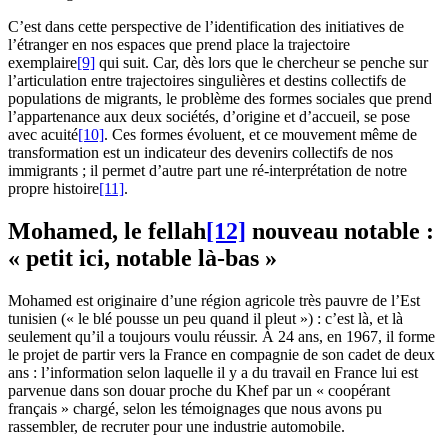
C’est dans cette perspective de l’identification des initiatives de
l’étranger en nos espaces que prend place la trajectoire
exemplaire
[9]
qui suit. Car, dès lors que le chercheur se penche sur
l’articulation entre trajectoires singulières et destins collectifs de
populations de migrants, le problème des formes sociales que prend
l’appartenance aux deux sociétés, d’origine et d’accueil, se pose
avec acuité
[10]
. Ces formes évoluent, et ce mouvement même de
transformation est un indicateur des devenirs collectifs de nos
immigrants ; il permet d’autre part une ré-interprétation de notre
propre histoire
[11]
.
Mohamed, le fellah
[12]
nouveau notable :
« petit ici, notable là-bas »
Mohamed est originaire d’une région agricole très pauvre de l’Est
tunisien (« le blé pousse un peu quand il pleut ») : c’est là, et là
seulement qu’il a toujours voulu réussir. À 24 ans, en 1967, il forme
le projet de partir vers la France en compagnie de son cadet de deux
ans : l’information selon laquelle il y a du travail en France lui est
parvenue dans son douar proche du Khef par un « coopérant
français » chargé, selon les témoignages que nous avons pu
rassembler, de recruter pour une industrie automobile.