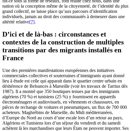
fut-ce sous la forme de réseaux, font réalité chez nous, dans une
nation où la conception même de la citoyenneté, de l’identité du plus
grand collectif, ne laisse place qu’aux parcours d’identification
individuels, jamais au droit des communautés à demeurer dans une
altérité relative
[7]
.
D’ici et de là-bas : circonstances et
contextes de la construction de multiples
transitions par des migrants installés en
France
Une des premières manifestations européennes des initiatives
commerciales collectives et souterraines d’immigrants ayant donné
lieu à étude est celle qui apparait dans le quartier centre urbain en
déshérence de Belsunces à Marseille (voir les travaux de Tarrius dès
1987). Il a montré que 350 boutiques tenues par des immigrants
algériens (70 %) et tunisiens (25 %) y fournissent en appareils
électroménagers et audiovisuels, en vêtements et chaussures, en
pièces de rechange de voitures et pneumatiques, un flux de 700 000
acheteurs. Maghrébins de Marseille, du Midi méditerranéen,
d’Europe du Nord au cours d’une escale lors d’un retour au pays,
Algériens et Tunisiens lors d’un séjour du vendredi et du samedi
achètent là les marchandises que leurs États ne peuvent importer. Ses