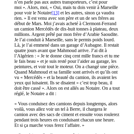
n’en parle pas aux autres transporteurs, c’est pour
moi ». Alors, moi, « Oui, mais tu dois venir à Marseille
pour voir le Notaire
[13]
et les autres, sinon ça vaudra
rien. » Il est venu avec son père et un de ses frères au
début de Mars. Moi j’avais acheté à Clermont-Ferrand
un camion Mercédès de dix-huit tonnes à plateau, deux
millions. Argent prêté par mon frère d’Arabie Saoudite.
Je l’ai conduit à Marseille, sans le permis poids lourd.
Là, je l’ai emmené dans un garage d’Aubagne. Il restait
quatre jours avant que Mahmoud arrive. J’ai dit à
l’Algérien : « Je te donne cinq cent mille francs et tu me
le fais beau » et je suis resté pour l’aider au garage, les
peintures, et voir tout le moteur. On a changé une pièce.
Quand Mahmoud et sa famille sont arrivés et qu’ils ont
vu « Mercédès » et la beauté du camion, ils avaient les
yeux qui luisaient. Ils se disaient « c’est trop beau, il
doit être cassé ». Alors on est allés au Notaire. On a tout
réglé, le Notaire a dit :
« Vous conduisez des camions depuis longtemps, alors
voilà, vous allez voir un tel à Berre, il chargera le
camion avec des sacs de ciment et ensuite vous roulerez
pendant trois heures en conduisant chacun une heure.
Et si ça marche vous ferez l’affaire. »