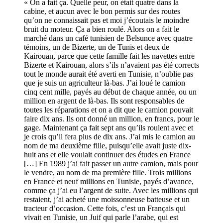
« On a fait ça. Quelle peur, on était quatre dans la
cabine, et aucun avec le bon permis sur des routes
qu’on ne connaissait pas et moi j’écoutais le moindre
bruit du moteur. Ça a bien roulé. Alors on a fait le
marché dans un café tunisien de Belsunce avec quatre
témoins, un de Bizerte, un de Tunis et deux de
Kairouan, parce que cette famille fait les navettes entre
Bizerte et Kairouan, alors s’ils n’avaient pas été corrects
tout le monde aurait été averti en Tunisie, n’oublie pas
que je suis un agriculteur là-bas. J’ai loué le camion
cinq cent mille, payés au début de chaque année, ou un
million en argent de là-bas. Ils sont responsables de
toutes les réparations et on a dit que le camion pouvait
faire dix ans. Ils ont donné un million, en francs, pour le
gage. Maintenant ça fait sept ans qu’ils roulent avec et
je crois qu’il fera plus de dix ans. J’ai mis le camion au
nom de ma deuxième fille, puisqu’elle avait juste dix-
huit ans et elle voulait continuer des études en France
[…] En 1989 j’ai fait passer un autre camion, mais pour
le vendre, au nom de ma première fille. Trois millions
en France et neuf millions en Tunisie, payés d’avance,
comme ça j’ai eu l’argent de suite. Avec les millions qui
restaient, j’ai acheté une moissonneuse batteuse et un
tracteur d’occasion. Cette fois, c’est un Français qui
vivait en Tunisie, un Juif qui parle l’arabe, qui est