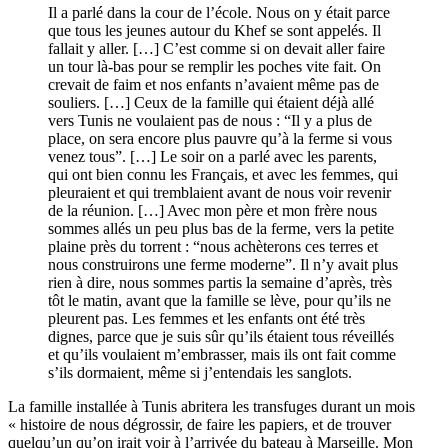
Il a parlé dans la cour de l’école. Nous on y était parce
que tous les jeunes autour du Khef se sont appelés. Il
fallait y aller. […] C’est comme si on devait aller faire
un tour là-bas pour se remplir les poches vite fait. On
crevait de faim et nos enfants n’avaient même pas de
souliers. […] Ceux de la famille qui étaient déjà allé
vers Tunis ne voulaient pas de nous : “Il y a plus de
place, on sera encore plus pauvre qu’à la ferme si vous
venez tous”. […] Le soir on a parlé avec les parents,
qui ont bien connu les Français, et avec les femmes, qui
pleuraient et qui tremblaient avant de nous voir revenir
de la réunion. […] Avec mon père et mon frère nous
sommes allés un peu plus bas de la ferme, vers la petite
plaine près du torrent : “nous achèterons ces terres et
nous construirons une ferme moderne”. Il n’y avait plus
rien à dire, nous sommes partis la semaine d’après, très
tôt le matin, avant que la famille se lève, pour qu’ils ne
pleurent pas. Les femmes et les enfants ont été très
dignes, parce que je suis sûr qu’ils étaient tous réveillés
et qu’ils voulaient m’embrasser, mais ils ont fait comme
s’ils dormaient, même si j’entendais les sanglots.
La famille installée à Tunis abritera les transfuges durant un mois
« histoire de nous dégrossir, de faire les papiers, et de trouver
quelqu’un qu’on irait voir à l’arrivée du bateau à Marseille. Mon