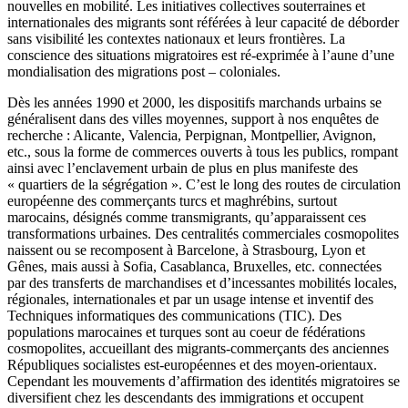
nouvelles en mobilité. Les initiatives collectives souterraines et
internationales des migrants sont référées à leur capacité de déborder
sans visibilité les contextes nationaux et leurs frontières. La
conscience des situations migratoires est ré-exprimée à l’aune d’une
mondialisation des migrations post – coloniales.
Dès les années 1990 et 2000, les dispositifs marchands urbains se
généralisent dans des villes moyennes, support à nos enquêtes de
recherche : Alicante, Valencia, Perpignan, Montpellier, Avignon,
etc., sous la forme de commerces ouverts à tous les publics, rompant
ainsi avec l’enclavement urbain de plus en plus manifeste des
« quartiers de la ségrégation ». C’est le long des routes de circulation
européenne des commerçants turcs et maghrébins, surtout
marocains, désignés comme transmigrants, qu’apparaissent ces
transformations urbaines. Des centralités commerciales cosmopolites
naissent ou se recomposent à Barcelone, à Strasbourg, Lyon et
Gênes, mais aussi à Sofia, Casablanca, Bruxelles, etc. connectées
par des transferts de marchandises et d’incessantes mobilités locales,
régionales, internationales et par un usage intense et inventif des
Techniques informatiques des communications (TIC). Des
populations marocaines et turques sont au coeur de fédérations
cosmopolites, accueillant des migrants-commerçants des anciennes
Républiques socialistes est-européennes et des moyen-orientaux.
Cependant les mouvements d’affirmation des identités migratoires se
diversifient chez les descendants des immigrations et occupent