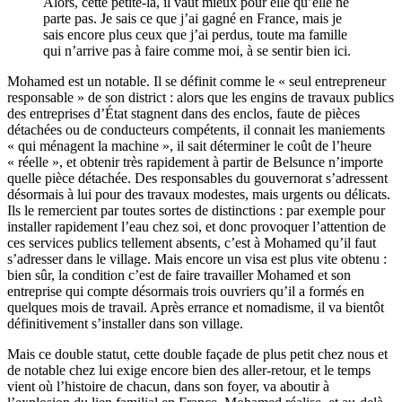
Alors, cette petite-là, il vaut mieux pour elle qu’elle ne
parte pas. Je sais ce que j’ai gagné en France, mais je
sais encore plus ceux que j’ai perdus, toute ma famille
qui n’arrive pas à faire comme moi, à se sentir bien ici.
Mohamed est un notable. Il se définit comme le « seul entrepreneur
responsable » de son district : alors que les engins de travaux publics
des entreprises d’État stagnent dans des enclos, faute de pièces
détachées ou de conducteurs compétents, il connait les maniements
« qui ménagent la machine », il sait déterminer le coût de l’heure
« réelle », et obtenir très rapidement à partir de Belsunce n’importe
quelle pièce détachée. Des responsables du gouvernorat s’adressent
désormais à lui pour des travaux modestes, mais urgents ou délicats.
Ils le remercient par toutes sortes de distinctions : par exemple pour
installer rapidement l’eau chez soi, et donc provoquer l’attention de
ces services publics tellement absents, c’est à Mohamed qu’il faut
s’adresser dans le village. Mais encore un visa est plus vite obtenu :
bien sûr, la condition c’est de faire travailler Mohamed et son
entreprise qui compte désormais trois ouvriers qu’il a formés en
quelques mois de travail. Après errance et nomadisme, il va bientôt
définitivement s’installer dans son village.
Mais ce double statut, cette double façade de plus petit chez nous et
de notable chez lui exige encore bien des aller-retour, et le temps
vient où l’histoire de chacun, dans son foyer, va aboutir à