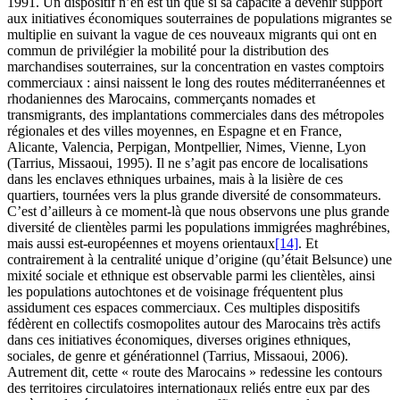
1991. Un dispositif n’en est un que si sa capacité à devenir support
aux initiatives économiques souterraines de populations migrantes se
multiplie en suivant la vague de ces nouveaux migrants qui ont en
commun de privilégier la mobilité pour la distribution des
marchandises souterraines, sur la concentration en vastes comptoirs
commerciaux : ainsi naissent le long des routes méditerranéennes et
rhodaniennes des Marocains, commerçants nomades et
transmigrants, des implantations commerciales dans des métropoles
régionales et des villes moyennes, en Espagne et en France,
Alicante, Valencia, Perpigan, Montpellier, Nimes, Vienne, Lyon
(Tarrius, Missaoui, 1995). Il ne s’agit pas encore de localisations
dans les enclaves ethniques urbaines, mais à la lisière de ces
quartiers, tournées vers la plus grande diversité de consommateurs.
C’est d’ailleurs à ce moment-là que nous observons une plus grande
diversité de clientèles parmi les populations immigrées maghrébines,
mais aussi est-européennes et moyens orientaux
[14]
. Et
contrairement à la centralité unique d’origine (qu’était Belsunce) une
mixité sociale et ethnique est observable parmi les clientèles, ainsi
les populations autochtones et de voisinage fréquentent plus
assidument ces espaces commerciaux. Ces multiples dispositifs
fédèrent en collectifs cosmopolites autour des Marocains très actifs
dans ces initiatives économiques, diverses origines ethniques,
sociales, de genre et générationnel (Tarrius, Missaoui, 2006).
Autrement dit, cette « route des Marocains » redessine les contours
des territoires circulatoires internationaux reliés entre eux par des