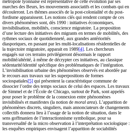
métropole lyonnaise est représentative de cette évolution par ses
marches des Beurs, les mouvements associatifs et les combats qui en
découleront. Les thèmes associés de la post-colonialité et du post-
fordisme apparaissent. Les notions clés qui rendent compte de ces
divers phénomènes sont, dès 1990 : initiatives économiques,
invisibilisation, mobilités, conscience migratoire. La proposition
d’une lecture des initiatives des migrants en termes de mobilités, des
rythmes sociaux de quotidienneté, aux grandes antériorités
diasporiques, en passant par les multi-localisations résidentielles de
la trajectoire migratoire, apparait en 1989
[4]
. Les chercheurs
engagés sur ces terrains privilégieront désormais le rapport
mobilité/altérité, à même de décrypter ces initiatives, au classique
sédentarité/identité spécifique des problématiques de l’intégration.
L’invisibilisation urbaine des phénomènes observés est abordée par
le recours aux travaux sur les superpositions de formes
sociospatiales
[5]
qui présentent la caractéristique commune de
dissocier l’ordre des temps sociaux de celui des espaces. Les travaux
de Simmel et de l’École de Chicago, surtout de Park, sont appelés
pour poser le problème de la connexion entre phénomènes
invisibilisés et manifestes (la notion de
moral area
). L’apparition de
phénomènes discrets, singuliers, mais annonciateurs de changements
collectifs donnera lieu à l’usage de la notion de situation, dans le
sens goffmanien de l’interactionnisme symbolique, pour sa
transversalité de la micro observation à l’interprétation sociologique :
les enquêtes empiriques envisagent l’apparition de sociabilités