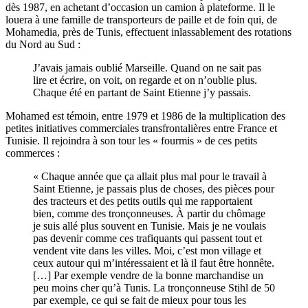
dès 1987, en achetant d’occasion un camion à plateforme. Il le
louera à une famille de transporteurs de paille et de foin qui, de
Mohamedia, près de Tunis, effectuent inlassablement des rotations
du Nord au Sud :
J’avais jamais oublié Marseille. Quand on ne sait pas
lire et écrire, on voit, on regarde et on n’oublie plus.
Chaque été en partant de Saint Etienne j’y passais.
Mohamed est témoin, entre 1979 et 1986 de la multiplication des
petites initiatives commerciales transfrontalières entre France et
Tunisie. Il rejoindra à son tour les « fourmis » de ces petits
commerces :
« Chaque année que ça allait plus mal pour le travail à
Saint Etienne, je passais plus de choses, des pièces pour
des tracteurs et des petits outils qui me rapportaient
bien, comme des tronçonneuses. À partir du chômage
je suis allé plus souvent en Tunisie. Mais je ne voulais
pas devenir comme ces trafiquants qui passent tout et
vendent vite dans les villes. Moi, c’est mon village et
ceux autour qui m’intéressaient et là il faut être honnête.
[…] Par exemple vendre de la bonne marchandise un
peu moins cher qu’à Tunis. La tronçonneuse Stihl de 50
par exemple, ce qui se fait de mieux pour tous les