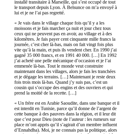
installé transitaire à Marseille, qui s’est occupé de tout
le transport depuis Lyon. À Belsunce on m’a envoyé à
lui et je ne l’ai pas regretté.
« Je vais dans le village chaque fois qu’il y a les
moissons et je fais marcher ça nuit et jour chez tous
ceux qui ne peuvent pas en avoir, au village et à des
kilomètres. Je fais payer cent cinquante mille francs la
journée, c’est cher là-bas, mais on fait vingt fois plus
vite qu’à la main, et puis ils vendent cher. En 1990 j’ai
gagné 35 000 francs, et en 1991 40 000. […] En 1992
j’ai acheté une pelle mécanique d’occasion et je l’ai
emmenée là-bas. Tout le monde veut construire
maintenant dans les villages, alors je fais les tranchées
et je dégage les terrains. […] Maintenant je reste deux
fois trois mois là-bas. Quand j’y suis pas, c’est un
cousin qui s’occupe des engins et des ouvriers et qui
prend la moitié de la recette. […]
« Un frère est en Arabie Saoudite, dans une banque et il
est interdit en Tunisie, parce qu’il donne de l’argent de
cette banque à des pauvres dans la région, et il leur dit
que c’est pour Dieu (note de l’auteur : les rumeurs sur
place m’ont appris qu’il s’agirait d’un membre influent
d’Ennahdha). Moi, je ne connais pas la politique, alors