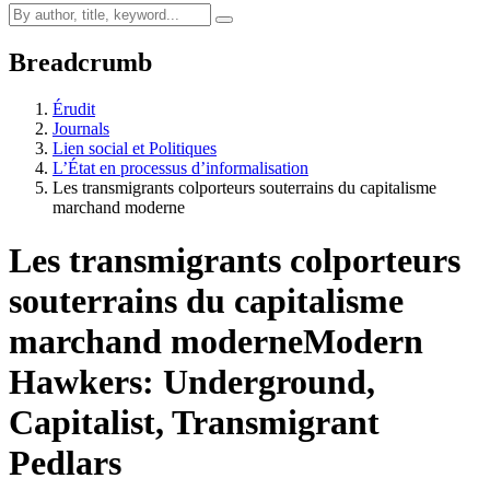
Breadcrumb
Érudit
Journals
Lien social et Politiques
L’État en processus d’informalisation
Les transmigrants colporteurs souterrains du capitalisme
marchand moderne
Les transmigrants colporteurs
souterrains du capitalisme
marchand moderne
Modern
Hawkers: Underground,
Capitalist, Transmigrant
Pedlars