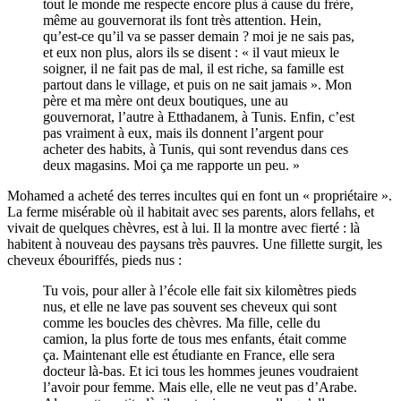
tout le monde me respecte encore plus à cause du frère,
même au gouvernorat ils font très attention. Hein,
qu’est-ce qu’il va se passer demain ? moi je ne sais pas,
et eux non plus, alors ils se disent : « il vaut mieux le
soigner, il ne fait pas de mal, il est riche, sa famille est
partout dans le village, et puis on ne sait jamais ». Mon
père et ma mère ont deux boutiques, une au
gouvernorat, l’autre à Etthadanem, à Tunis. Enfin, c’est
pas vraiment à eux, mais ils donnent l’argent pour
acheter des habits, à Tunis, qui sont revendus dans ces
deux magasins. Moi ça me rapporte un peu. »
Mohamed a acheté des terres incultes qui en font un « propriétaire ».
La ferme misérable où il habitait avec ses parents, alors fellahs, et
vivait de quelques chèvres, est à lui. Il la montre avec fierté : là
habitent à nouveau des paysans très pauvres. Une fillette surgit, les
cheveux ébouriffés, pieds nus :
Tu vois, pour aller à l’école elle fait six kilomètres pieds
nus, et elle ne lave pas souvent ses cheveux qui sont
comme les boucles des chèvres. Ma fille, celle du
camion, la plus forte de tous mes enfants, était comme
ça. Maintenant elle est étudiante en France, elle sera
docteur là-bas. Et ici tous les hommes jeunes voudraient
l’avoir pour femme. Mais elle, elle ne veut pas d’Arabe.