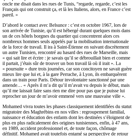
oncle me disait dans les rues de Tunis, “regarde, regarde, c’est les
Français qui ont construit ça, et là les Italiens, alors, en France c’est
pareil. »
D’abord le contact avec Belsunce : c’est en octobre 1967, lors de
son arrivée de Tunisie, qu’il est hébergé durant quelques mois dans
un de ces hôtels borgnes du quartier qui concentrent alors ces
nombreux hommes seuls appelés par la mobilisation internationale
de la force de travail. Il ira à Saint-Étienne en suivant discrètement
un autre Tunisien, rencontré au hasard des rues de Marseille, mais
« qui sait lire et écrire : je savais qu’il se débrouillait bien et comme
il partait, j’étais sûr de trouver un bon travail là où il irait ». La
« poursuite » dure trois journées, car son concitoyen ne savait guère
mieux lire que lui et, à la gare Perrache, à Lyon, ils embarquèrent
dans un train pour Paris. Détour involontaire sanctionné par une
amende… « Après il m’a dit qu’il m’avait vu depuis le début, mais
qu’il me laissait faire sans rien me dire pour pas que je puisse lui
reprocher un jour de m’avoir emmené vers une mauvaise ville ».
Mohamed vivra toutes les phases classiquement identifiées du statut
migratoire des Maghrébins en nos villes : regroupement familial,
naissance et éducation des enfants dont les destinées s’éloignent de
plus en plus radicalement des origines tunisiennes, enfin, à 47 ans,
en 1989, accident professionnel et, de toute façon, chômage
définitif. Mohamed avait toutefois entamé sa perspective de retour