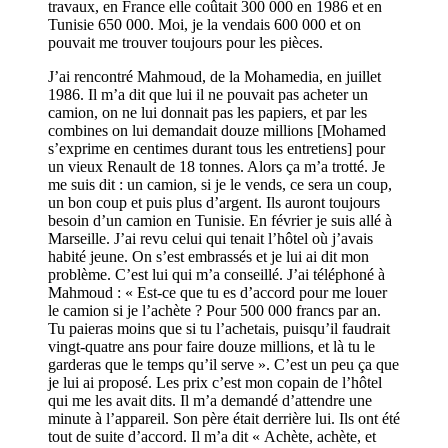
travaux, en France elle coûtait 300 000 en 1986 et en
Tunisie 650 000. Moi, je la vendais 600 000 et on
pouvait me trouver toujours pour les pièces.
J’ai rencontré Mahmoud, de la Mohamedia, en juillet
1986. Il m’a dit que lui il ne pouvait pas acheter un
camion, on ne lui donnait pas les papiers, et par les
combines on lui demandait douze millions [Mohamed
s’exprime en centimes durant tous les entretiens] pour
un vieux Renault de 18 tonnes. Alors ça m’a trotté. Je
me suis dit : un camion, si je le vends, ce sera un coup,
un bon coup et puis plus d’argent. Ils auront toujours
besoin d’un camion en Tunisie. En février je suis allé à
Marseille. J’ai revu celui qui tenait l’hôtel où j’avais
habité jeune. On s’est embrassés et je lui ai dit mon
problème. C’est lui qui m’a conseillé. J’ai téléphoné à
Mahmoud : « Est-ce que tu es d’accord pour me louer
le camion si je l’achète ? Pour 500 000 francs par an.
Tu paieras moins que si tu l’achetais, puisqu’il faudrait
vingt-quatre ans pour faire douze millions, et là tu le
garderas que le temps qu’il serve ». C’est un peu ça que
je lui ai proposé. Les prix c’est mon copain de l’hôtel
qui me les avait dits. Il m’a demandé d’attendre une
minute à l’appareil. Son père était derrière lui. Ils ont été
tout de suite d’accord. Il m’a dit « Achète, achète, et