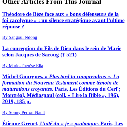
Other Articles From This Journal
Théodore de Bèze face aux « bons défenseurs de la
foi cacolyque » : un silence stratégique avant l’ultime
réponse ?
By Sangoul Ndong
La conception du Fils de Dieu dans le sein de Marie
selon Jacques de Saroug († 521)
By Marie-Thérèse Elia
Michel G
ourgues
,
« Plus tard tu comprendras ». La
formation du Nouveau Testament comme témoin de
maturations croyantes
. Paris, Les Éditions du Cerf ;
Montréal, Médiaspaul (coll. « Lire la Bible », 196),
2019, 185 p.
By Sonny Perron-Nault
Étienne G
renet
,
Unité du « je » psalmique
. Paris, Les