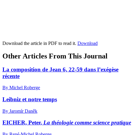
Download the article in PDF to read it.
Download
Other Articles From This Journal
La composition de Jean 6, 22-59 dans l’exégèse
récente
By Michel Roberge
Leibniz et notre temps
By Jaromír Daněk
EICHER, Peter,
La théologie comme science pratique
By René-Michel Roberge