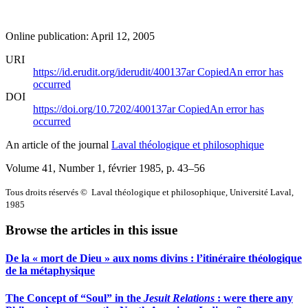
Online publication: April 12, 2005
URI
https://id.erudit.org/iderudit/400137ar
Copied
An error has
occurred
DOI
https://doi.org/10.7202/400137ar
Copied
An error has
occurred
An article of the journal
Laval théologique et philosophique
Volume 41, Number 1, février 1985
, p. 43–56
Tous droits réservés © Laval théologique et philosophique, Université Laval,
1985
Browse the articles in this issue
De la « mort de Dieu » aux noms divins : l’itinéraire théologique
de la métaphysique
The Concept of “Soul” in the
Jesuit Relations
: were there any