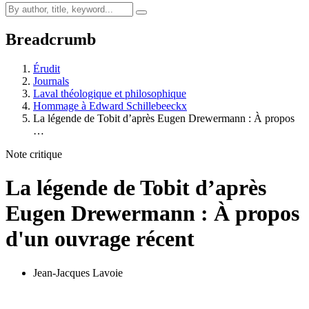
Breadcrumb
Érudit
Journals
Laval théologique et philosophique
Hommage à Edward Schillebeeckx
La légende de Tobit d’après Eugen Drewermann : À propos
…
Note critique
La légende de Tobit d’après
Eugen Drewermann : À propos
d'un ouvrage récent
Jean-Jacques Lavoie