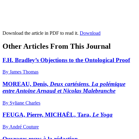
Download the article in PDF to read it.
Download
Other Articles From This Journal
F.H. Bradley’s Objections to the Ontological Proof
By James Thomas
MOREAU, Denis,
Deux cartésiens. La polémique
entre Antoine Arnaud et Nicolas Malebranche
By Syliane Charles
FEUGA, Pierre, MICHAËL, Tara,
Le Yoga
By André Couture
Ouvrages reçus à la rédaction