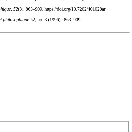
phique
,
52
(3), 863–909. https://doi.org/10.7202/401028ar
et philosophique
52, no. 3 (1996) : 863–909.