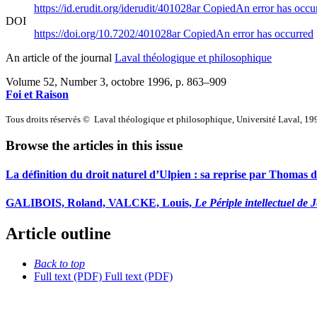
https://id.erudit.org/iderudit/401028ar
Copied
An error has occu
DOI
https://doi.org/10.7202/401028ar
Copied
An error has occurred
An article of the journal
Laval théologique et philosophique
Volume 52, Number 3, octobre 1996
, p. 863–909
Foi et Raison
Tous droits réservés © Laval théologique et philosophique, Université Laval, 19
Browse the articles in this issue
La définition du droit naturel d’Ulpien : sa reprise par Thomas 
GALIBOIS, Roland, VALCKE, Louis,
Le Périple intellectuel de
Article outline
Back to top
Full text (PDF)
Full text (PDF)