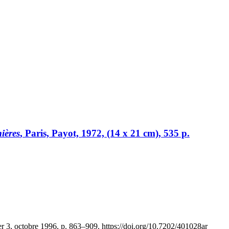
ières
, Paris, Payot, 1972, (14 x 21 cm), 535 p.
r 3, octobre 1996, p. 863–909. https://doi.org/10.7202/401028ar