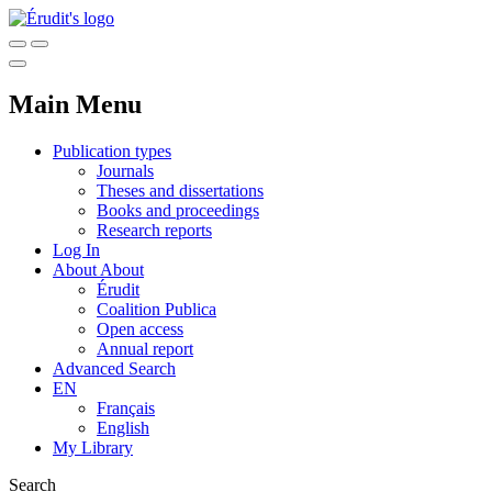
Main Menu
Publication types
Journals
Theses and dissertations
Books and proceedings
Research reports
Log In
About
About
Érudit
Coalition Publica
Open access
Annual report
Advanced Search
EN
Français
English
My Library
Search