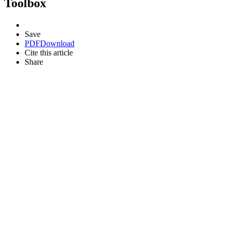
Toolbox
Save
PDF
Download
Cite this article
Share