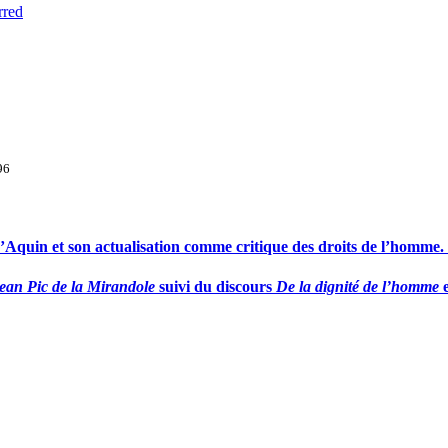
rred
96
d’Aquin et son actualisation comme critique des droits de l’homme.
 Jean Pic de la Mirandole
suivi du discours
De la dignité de l’homme
e