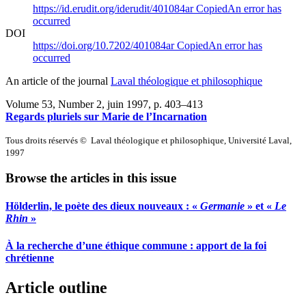
https://id.erudit.org/iderudit/401084ar
Copied
An error has
occurred
DOI
https://doi.org/10.7202/401084ar
Copied
An error has
occurred
An article of the journal
Laval théologique et philosophique
Volume 53, Number 2, juin 1997
, p. 403–413
Regards pluriels sur Marie de l’Incarnation
Tous droits réservés © Laval théologique et philosophique, Université Laval,
1997
Browse the articles in this issue
Hölderlin, le poète des dieux nouveaux : «
Germanie
» et «
Le
Rhin
»
À la recherche d’une éthique commune : apport de la foi
chrétienne
Article outline