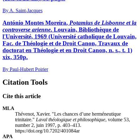
By A. Saint-Jacques
António M
ontes
M
oreira
,
Potamius de Lisbonne et la
controverse arienne
. Louvain, Bibliothèque de
l'Université, 1969 (Université catholique de Louvain,
Fac. de Théologie et de Droit Canon, Travaux de
doctorat en Théologie et en Droit Canon, n. s., t. 1)
xix, 350p.
By Paul-Hubert Poirier
Citation Tools
Cite this article
MLA
Thévenot, Xavier. "Les chances d’une herméneutique
trinitaire."
Laval théologique et philosophique
, volume 53,
number 2, juin 1997, p. 403–413.
https://doi.org/10.7202/401084ar
APA