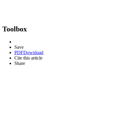
Toolbox
Save
PDF
Download
Cite this article
Share