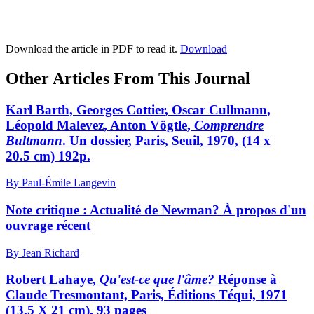
Download the article in PDF to read it.
Download
Other Articles From This Journal
Karl B
arth
, Georges C
ottier
, Oscar C
ullmann
,
Léopold M
alevez
, Anton V
ögtle
,
Comprendre
Bultmann
. Un dossier, Paris, Seuil, 1970, (14 x
20.5 cm) 192p.
By Paul-Émile Langevin
Note critique : Actualité de Newman?
À
propos d'un
ouvrage récent
By Jean Richard
Robert L
ahaye
,
Qu'est-ce que l'âme?
Réponse à
Claude Tresmontant, Paris, Éditions Téqui, 1971
(13.5 X 21 cm), 93 pages