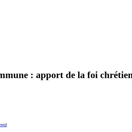
mmune : apport de la foi chrétie
rred