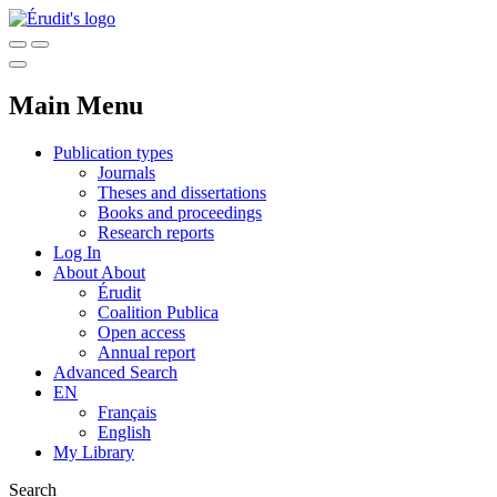
Main Menu
Publication types
Journals
Theses and dissertations
Books and proceedings
Research reports
Log In
About
About
Érudit
Coalition Publica
Open access
Annual report
Advanced Search
EN
Français
English
My Library
Search