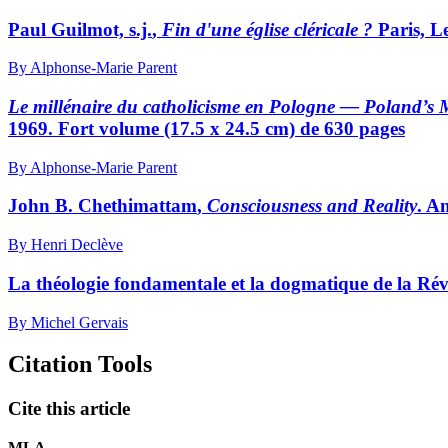
Paul G
uilmot, s.j.
,
Fin d'une église cléricale ?
Paris, Le
By Alphonse-Marie Parent
Le millénaire du catholicisme en Pologne — Poland’s 
1969. Fort volume (17.5 x 24.5 cm) de 630 pages
By Alphonse-Marie Parent
John B. C
hethimattam
,
Consciousness and Reality
. A
By Henri Declève
La théologie fondamentale et la dogmatique de la Rév
By Michel Gervais
Citation Tools
Cite this article
MLA