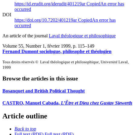
https://id.erudit.org/iderudit/401219ar
Copied
An error has
occurred
DOI
https://doi.org/10.7202/401219ar
Copied
An error has
occurred
An article of the journal
Laval théologique et philosophique
Volume 55, Number 1, février 1999
, p. 115–149
Fernand Dumont sociologue, philosophe et théologien
Tous droits réservés © Laval théologique et philosophique, Université Laval,
1999
Browse the articles in this issue
Bosanquet and British Political Thought
CASTRO, Manuel Cabada,
L’Être et Dieu chez Gustav Siewerth
Article outline
Back to top
Full text (PDF)
Full text (PDF)