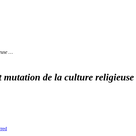
ieuse …
et mutation de la culture religieu
rred