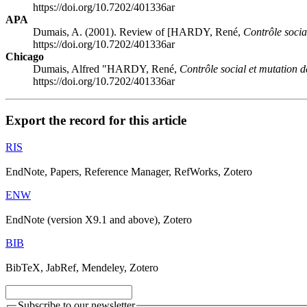
https://doi.org/10.7202/401336ar
APA
Dumais, A. (2001). Review of [HARDY, René,
Contrôle socia
https://doi.org/10.7202/401336ar
Chicago
Dumais, Alfred "HARDY, René,
Contrôle social et mutation d
https://doi.org/10.7202/401336ar
Export the record for this article
RIS
EndNote, Papers, Reference Manager, RefWorks, Zotero
ENW
EndNote (version X9.1 and above), Zotero
BIB
BibTeX, JabRef, Mendeley, Zotero
Subscribe to our newsletter