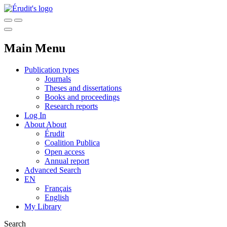
Main Menu
Publication types
Journals
Theses and dissertations
Books and proceedings
Research reports
Log In
About
About
Érudit
Coalition Publica
Open access
Annual report
Advanced Search
EN
Français
English
My Library
Search