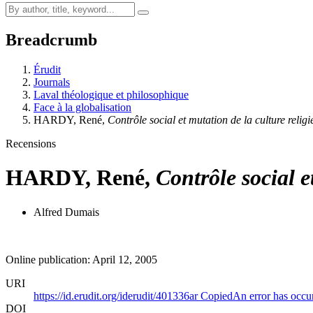
Breadcrumb
Érudit
Journals
Laval théologique et philosophique
Face à la globalisation
HARDY, René,
Contrôle social et mutation de la culture relig
Recensions
HARDY, René,
Contrôle social 
Alfred Dumais
Online publication: April 12, 2005
URI
https://id.erudit.org/iderudit/401336ar
Copied
An error has occu
DOI