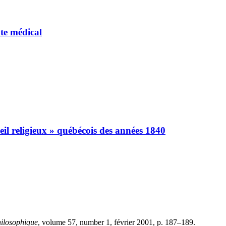
xte médical
veil religieux » québécois des années 1840
hilosophique
, volume 57, number 1, février 2001, p. 187–189.