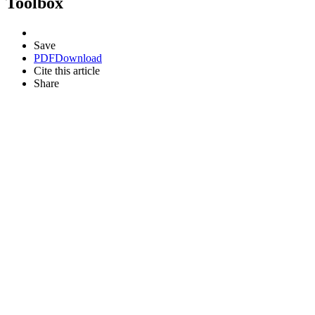
Toolbox
Save
PDF
Download
Cite this article
Share