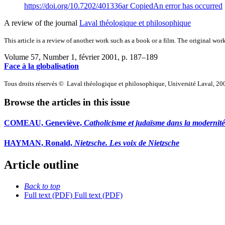
https://doi.org/10.7202/401336ar
Copied
An error has occurred
A review of the journal
Laval théologique et philosophique
This article is a review of another work such as a book or a film. The original work
Volume 57, Number 1, février 2001
, p. 187–189
Face à la globalisation
Tous droits réservés © Laval théologique et philosophique, Université Laval, 20
Browse the articles in this issue
COMEAU, Geneviève,
Catholicisme et judaïsme dans la moderni
HAYMAN, Ronald,
Nietzsche. Les voix de Nietzsche
Article outline
Back to top
Full text (PDF)
Full text (PDF)