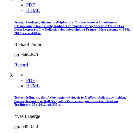
PDF
HTML
Jocelyn G
roisard
,
Alexandre d’Aphrodise. Sur la mixtion et la croissance
(De mixtione).
Texte établi, traduit et commenté. Paris, Société d’Édition Les
Belles Lettres (coll. « Collection des universités de France - Série grecque », 494),
2013,
cxciv
-148 p.
Richard Dufour
pp. 646–649
Record
PDF
HTML
Tobias H
offmann
, dir.,
A Companion to Angels in Medieval Philosophy.
Leiden,
Boston, Koninklijke Brill NV (coll. « Brill’s Companions to the Christian
Tradition », 35), 2012,
xii
-335 p.
Yves Laberge
pp. 649–650