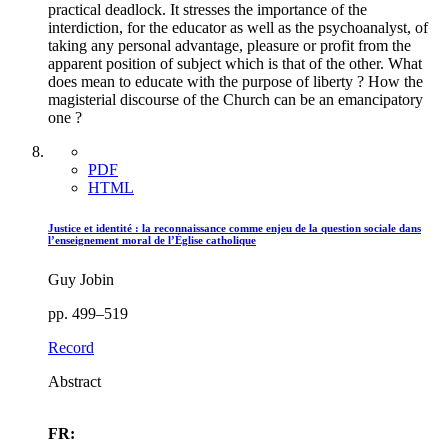
practical deadlock. It stresses the importance of the
interdiction, for the educator as well as the psychoanalyst, of
taking any personal advantage, pleasure or profit from the
apparent position of subject which is that of the other. What
does mean to educate with the purpose of liberty ? How the
magisterial discourse of the Church can be an emancipatory
one ?
PDF
HTML
Justice et identité : la reconnaissance comme enjeu de la question sociale dans
l’enseignement moral de l’Église catholique
Guy Jobin
pp. 499–519
Record
Abstract
FR: