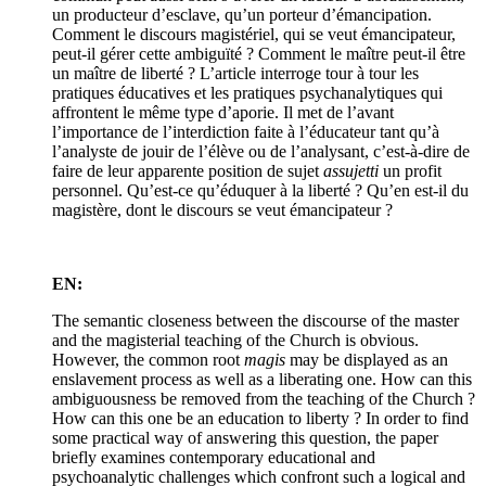
un producteur d’esclave, qu’un porteur d’émancipation.
Comment le discours magistériel, qui se veut émancipateur,
peut-il gérer cette ambiguïté ? Comment le maître peut-il être
un maître de liberté ? L’article interroge tour à tour les
pratiques éducatives et les pratiques psychanalytiques qui
affrontent le même type d’aporie. Il met de l’avant
l’importance de l’interdiction faite à l’éducateur tant qu’à
l’analyste de jouir de l’élève ou de l’analysant, c’est-à-dire de
faire de leur apparente position de sujet
assujetti
un profit
personnel. Qu’est-ce qu’éduquer à la liberté ? Qu’en est-il du
magistère, dont le discours se veut émancipateur ?
EN:
The semantic closeness between the discourse of the master
and the magisterial teaching of the Church is obvious.
However, the common root
magis
may be displayed as an
enslavement process as well as a liberating one. How can this
ambiguousness be removed from the teaching of the Church ?
How can this one be an education to liberty ? In order to find
some practical way of answering this question, the paper
briefly examines contemporary educational and
psychoanalytic challenges which confront such a logical and