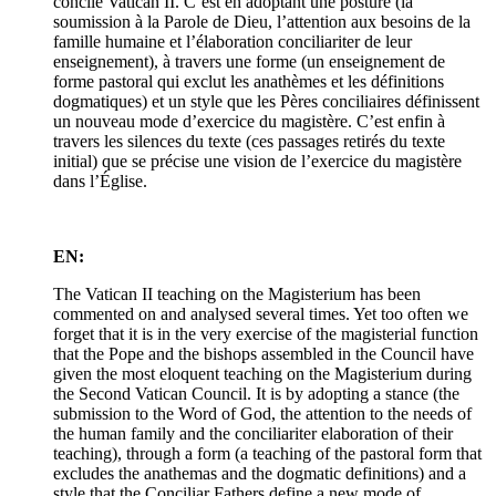
concile Vatican II. C’est en adoptant une posture (la
soumission à la Parole de Dieu, l’attention aux besoins de la
famille humaine et l’élaboration conciliariter de leur
enseignement), à travers une forme (un enseignement de
forme pastoral qui exclut les anathèmes et les définitions
dogmatiques) et un style que les Pères conciliaires définissent
un nouveau mode d’exercice du magistère. C’est enfin à
travers les silences du texte (ces passages retirés du texte
initial) que se précise une vision de l’exercice du magistère
dans l’Église.
EN:
The Vatican II teaching on the Magisterium has been
commented on and analysed several times. Yet too often we
forget that it is in the very exercise of the magisterial function
that the Pope and the bishops assembled in the Council have
given the most eloquent teaching on the Magisterium during
the Second Vatican Council. It is by adopting a stance (the
submission to the Word of God, the attention to the needs of
the human family and the conciliariter elaboration of their
teaching), through a form (a teaching of the pastoral form that
excludes the anathemas and the dogmatic definitions) and a
style that the Conciliar Fathers define a new mode of