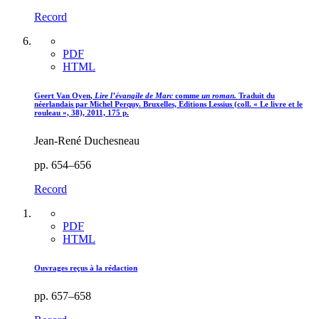
Record
PDF
HTML
Geert V
an
O
yen
,
Lire l’évangile de Marc
comme
un roman.
Traduit du
néerlandais par Michel Perquy. Bruxelles, Éditions Lessius (coll. « Le livre et le
rouleau », 38), 2011, 175 p.
Jean-René Duchesneau
pp. 654–656
Record
PDF
HTML
Ouvrages reçus à la rédaction
pp. 657–658