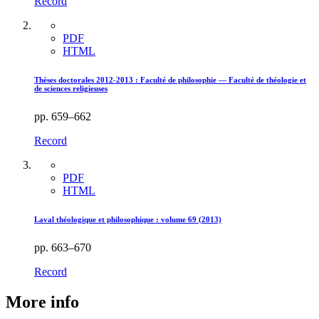
Record
PDF
HTML
Thèses doctorales 2012-2013 :
F
aculté de philosophie — Faculté de théologie et
de sciences religieuses
pp. 659–662
Record
PDF
HTML
Laval théologique et philosophique : volume 69 (2013)
pp. 663–670
Record
More info