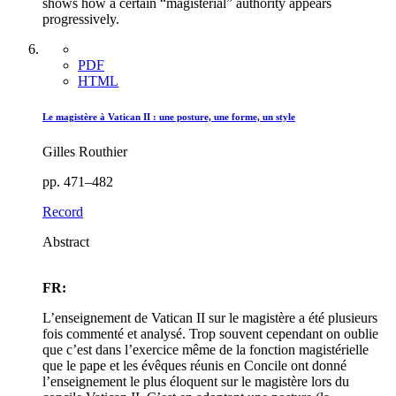
shows how a certain “magisterial” authority appears
progressively.
PDF
HTML
Le magistère à Vatican II : une posture, une forme, un style
Gilles Routhier
pp. 471–482
Record
Abstract
FR:
L’enseignement de Vatican II sur le magistère a été plusieurs
fois commenté et analysé. Trop souvent cependant on oublie
que c’est dans l’exercice même de la fonction magistérielle
que le pape et les évêques réunis en Concile ont donné
l’enseignement le plus éloquent sur le magistère lors du