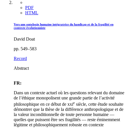
PDF
HTML
Vers une ontologie humaine intégratrice du handicap et de la fragilité en
contexte évolutionniste
David Doat
pp. 549–583
Record
Abstract
FR:
Dans un contexte actuel où les questions relevant du domaine
de l’éthique monopolisent une grande partie de l’activité
e
philosophique en ce début de
xxi
siècle, cette étude souhaite
démontrer que la thèse de la différence anthropologique et de
la valeur inconditionnelle de toute personne humaine —
quelles que puissent être ses fragilités — reste éminemment
légitime et philosophiquement robuste en contexte