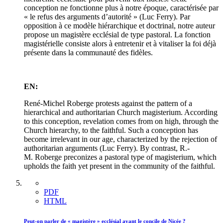
conception ne fonctionne plus à notre époque, caractérisée par
« le refus des arguments d’autorité » (Luc Ferry). Par
opposition à ce modèle hiérarchique et doctrinal, notre auteur
propose un magistère ecclésial de type pastoral. La fonction
magistérielle consiste alors à entretenir et à vitaliser la foi déjà
présente dans la communauté des fidèles.
EN:
René-Michel Roberge protests against the pattern of a
hierarchical and authoritarian Church magisterium. According
to this conception, revelation comes from on high, through the
Church hierarchy, to the faithful. Such a conception has
become irrelevant in our age, characterized by the rejection of
authoritarian arguments (Luc Ferry). By contrast, R.-
M. Roberge preconizes a pastoral type of magisterium, which
upholds the faith yet present in the community of the faithful.
PDF
HTML
Peut-on parler de « magistère » ecclésial avant le concile de Nicée ?