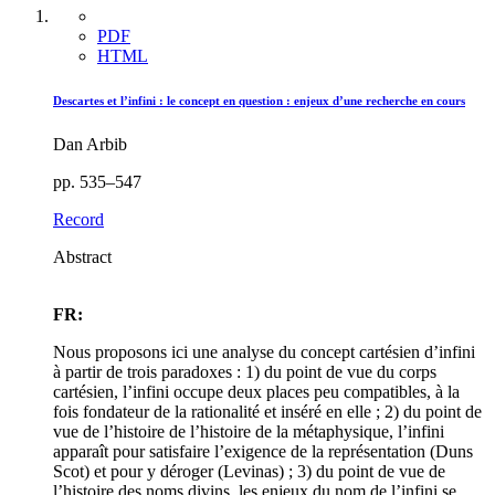
PDF
HTML
Descartes et l’infini : le concept en question : enjeux d’une recherche en cours
Dan Arbib
pp. 535–547
Record
Abstract
FR:
Nous proposons ici une analyse du concept cartésien d’infini
à partir de trois paradoxes : 1) du point de vue du corps
cartésien, l’infini occupe deux places peu compatibles, à la
fois fondateur de la rationalité et inséré en elle ; 2) du point de
vue de l’histoire de l’histoire de la métaphysique, l’infini
apparaît pour satisfaire l’exigence de la représentation (Duns
Scot) et pour y déroger (Levinas) ; 3) du point de vue de
l’histoire des noms divins, les enjeux du nom de l’infini se