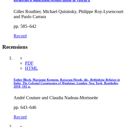
Recherches et publications récentes autour de Vatican II
Gilles Routhier, Michael Quisinsky, Philippe Roy-Lysencourt
and Paolo Carrara
pp. 585–642
Record
Recensions
PDF
HTML
Esther B
loch
, Marianne K
eppens
, Rajaram H
egde
, dir.,
Rethinking Religion in
India. The Colonial Construction of Hinduism.
London, New York, Routledge,
2010, 192 p.
André Couture and Claudia Nadeau-Morissette
pp. 643–646
Record