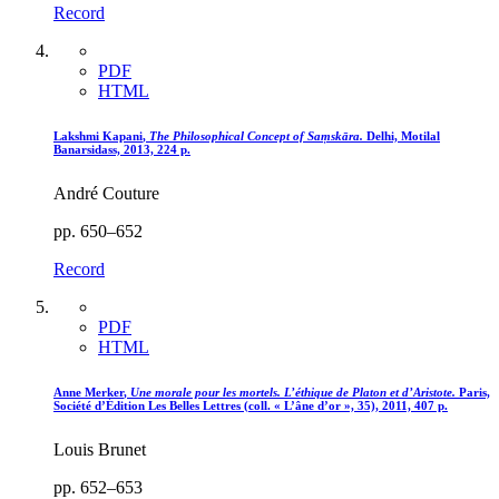
Record
PDF
HTML
Lakshmi K
apani
,
The Philosophical Concept of Saṃskāra.
Delhi, Motilal
Banarsidass, 2013, 224 p.
André Couture
pp. 650–652
Record
PDF
HTML
Anne M
erker
,
Une morale pour les mortels. L’éthique de Platon et d’Aristote.
Paris,
Société d’Édition Les Belles Lettres (coll. « L’âne d’or », 35), 2011, 407 p.
Louis Brunet
pp. 652–653