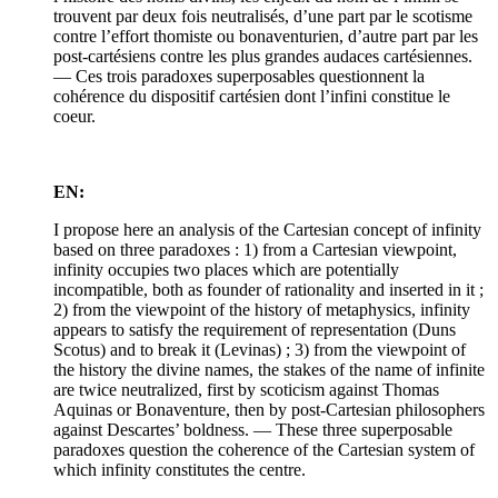
trouvent par deux fois neutralisés, d’une part par le scotisme
contre l’effort thomiste ou bonaventurien, d’autre part par les
post-cartésiens contre les plus grandes audaces cartésiennes.
— Ces trois paradoxes superposables questionnent la
cohérence du dispositif cartésien dont l’infini constitue le
coeur.
EN:
I propose here an analysis of the Cartesian concept of infinity
based on three paradoxes : 1) from a Cartesian viewpoint,
infinity occupies two places which are potentially
incompatible, both as founder of rationality and inserted in it ;
2) from the viewpoint of the history of metaphysics, infinity
appears to satisfy the requirement of representation (Duns
Scotus) and to break it (Levinas) ; 3) from the viewpoint of
the history the divine names, the stakes of the name of infinite
are twice neutralized, first by scoticism against Thomas
Aquinas or Bonaventure, then by post-Cartesian philosophers
against Descartes’ boldness. — These three superposable
paradoxes question the coherence of the Cartesian system of
which infinity constitutes the centre.