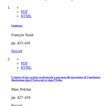
PDF
HTML
Liminaire
François Nault
pp. 425–426
Record
PDF
HTML
L’apport d’une carrière professorale à une nouvelle inscription de l’institution
théologique dans l’Université et dans l’Église
Marc Pelchat
pp. 427–434
Record