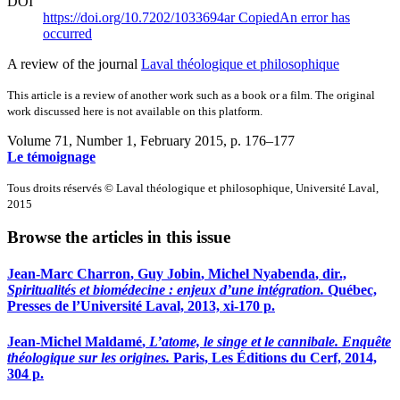
DOI
https://doi.org/10.7202/1033694ar
Copied
An error has
occurred
A review of the journal
Laval théologique et philosophique
This article is a review of another work such as a book or a film. The original
work discussed here is not available on this platform.
Volume 71, Number 1, February 2015
, p. 176–177
Le témoignage
Tous droits réservés © Laval théologique et philosophique, Université Laval,
2015
Browse the articles in this issue
Jean-Marc C
harron
, Guy J
obin
, Michel N
yabenda
, dir.,
Spiritualités et biomédecine : enjeux d’une intégration.
Québec,
Presses de l’Université Laval, 2013,
xi
-170 p.
Jean-Michel M
aldamé
,
L’atome, le singe et le cannibale. Enquête
théologique sur les origines.
Paris, Les Éditions du Cerf, 2014,
304 p.