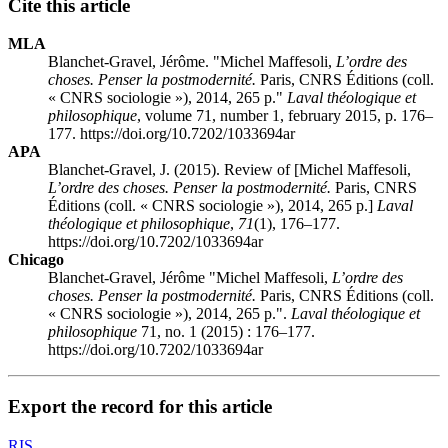
Cite this article
MLA
Blanchet-Gravel, Jérôme. "Michel M
affesoli
,
L’ordre des
choses. Penser la postmodernité.
Paris, CNRS Éditions (coll.
« CNRS sociologie »), 2014, 265 p."
Laval théologique et
philosophique
, volume 71, number 1, february 2015, p. 176–
177. https://doi.org/10.7202/1033694ar
APA
Blanchet-Gravel, J. (2015). Review of [Michel M
affesoli
,
L’ordre des choses. Penser la postmodernité.
Paris, CNRS
Éditions (coll. « CNRS sociologie »), 2014, 265 p.]
Laval
théologique et philosophique
,
71
(1), 176–177.
https://doi.org/10.7202/1033694ar
Chicago
Blanchet-Gravel, Jérôme "Michel M
affesoli
,
L’ordre des
choses. Penser la postmodernité.
Paris, CNRS Éditions (coll.
« CNRS sociologie »), 2014, 265 p.".
Laval théologique et
philosophique
71, no. 1 (2015) : 176–177.
https://doi.org/10.7202/1033694ar
Export the record for this article
RIS