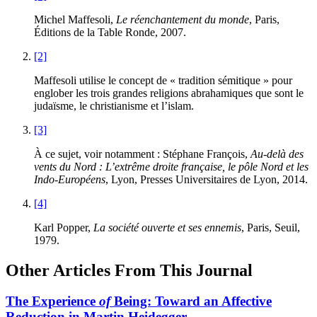
Michel
Maffesoli
,
Le réenchantement du monde
, Paris,
Éditions de la Table Ronde, 2007.
[2]
Maffesoli utilise le concept de « tradition sémitique » pour
englober les trois grandes religions abrahamiques que sont le
judaïsme, le christianisme et l’islam.
[3]
À ce sujet, voir notamment : Stéphane
François
,
Au-delà des
vents du Nord : L’extrême droite française, le pôle Nord et les
Indo-Européens
, Lyon, Presses Universitaires de Lyon, 2014.
[4]
Karl
Popper
,
La société ouverte et ses ennemis
, Paris, Seuil,
1979.
Other Articles From This Journal
The Experience
of
Being: Toward an Affective
Reduction in Martin Heidegger