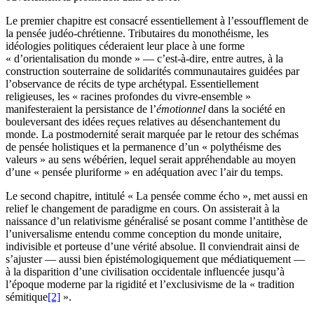
Le premier chapitre est consacré essentiellement à l’essoufflement de
la pensée judéo-chrétienne. Tributaires du monothéisme, les
idéologies politiques céderaient leur place à une forme
« d’orientalisation du monde » — c’est-à-dire, entre autres, à la
construction souterraine de solidarités communautaires guidées par
l’observance de récits de type archétypal. Essentiellement
religieuses, les « racines profondes du vivre-ensemble »
manifesteraient la persistance de l’
émotionnel
dans la société en
bouleversant des idées reçues relatives au désenchantement du
monde. La postmodernité serait marquée par le retour des schémas
de pensée holistiques et la permanence d’un « polythéisme des
valeurs » au sens wébérien, lequel serait appréhendable au moyen
d’une « pensée pluriforme » en adéquation avec l’air du temps.
Le second chapitre, intitulé « La pensée comme écho », met aussi en
relief le changement de paradigme en cours. On assisterait à la
naissance d’un relativisme généralisé se posant comme l’antithèse de
l’universalisme entendu comme conception du monde unitaire,
indivisible et porteuse d’une vérité absolue. Il conviendrait ainsi de
s’ajuster — aussi bien épistémologiquement que médiatiquement —
à la disparition d’une civilisation occidentale influencée jusqu’à
l’époque moderne par la rigidité et l’exclusivisme de la « tradition
sémitique
[2]
».