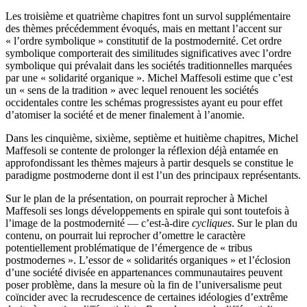
Les troisième et quatrième chapitres font un survol supplémentaire
des thèmes précédemment évoqués, mais en mettant l’accent sur
« l’ordre symbolique » constitutif de la postmodernité. Cet ordre
symbolique comporterait des similitudes significatives avec l’ordre
symbolique qui prévalait dans les sociétés traditionnelles marquées
par une « solidarité organique ». Michel Maffesoli estime que c’est
un « sens de la tradition » avec lequel renouent les sociétés
occidentales contre les schémas progressistes ayant eu pour effet
d’atomiser la société et de mener finalement à l’anomie.
Dans les cinquième, sixième, septième et huitième chapitres, Michel
Maffesoli se contente de prolonger la réflexion déjà entamée en
approfondissant les thèmes majeurs à partir desquels se constitue le
paradigme postmoderne dont il est l’un des principaux représentants.
Sur le plan de la présentation, on pourrait reprocher à Michel
Maffesoli ses longs développements en spirale qui sont toutefois à
l’image de la postmodernité — c’est-à-dire
cycliques
. Sur le plan du
contenu, on pourrait lui reprocher d’omettre le caractère
potentiellement problématique de l’émergence de « tribus
postmodernes ». L’essor de « solidarités organiques » et l’éclosion
d’une société divisée en appartenances communautaires peuvent
poser problème, dans la mesure où la fin de l’universalisme peut
coïncider avec la recrudescence de certaines idéologies d’extrême