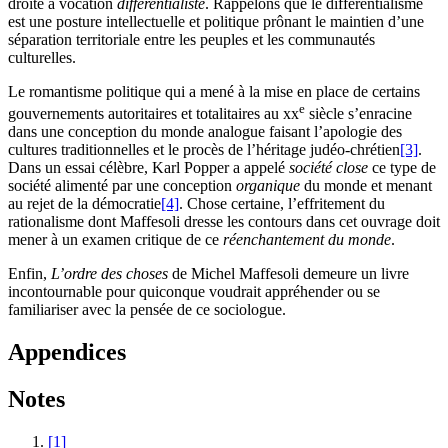
droite à vocation
différentialiste
. Rappelons que le différentialisme
est une posture intellectuelle et politique prônant le maintien d’une
séparation territoriale entre les peuples et les communautés
culturelles.
Le romantisme politique qui a mené à la mise en place de certains
e
gouvernements autoritaires et totalitaires au
xx
siècle s’enracine
dans une conception du monde analogue faisant l’apologie des
cultures traditionnelles et le procès de l’héritage judéo-chrétien
[3]
.
Dans un essai célèbre, Karl Popper a appelé
société close
ce type de
société alimenté par une conception
organique
du monde et menant
au rejet de la démocratie
[4]
. Chose certaine, l’effritement du
rationalisme dont Maffesoli dresse les contours dans cet ouvrage doit
mener à un examen critique de ce
réenchantement du monde
.
Enfin,
L’ordre des choses
de Michel Maffesoli demeure un livre
incontournable pour quiconque voudrait appréhender ou se
familiariser avec la pensée de ce sociologue.
Appendices
Notes
[1]