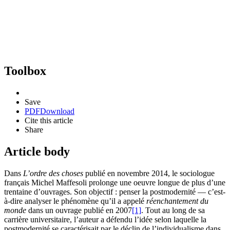
Toolbox
Save
PDF
Download
Cite this article
Share
Article body
Dans
L’ordre des choses
publié en novembre 2014, le sociologue
français Michel Maffesoli prolonge une oeuvre longue de plus d’une
trentaine d’ouvrages. Son objectif : penser la postmodernité — c’est-
à-dire analyser le phénomène qu’il a appelé
réenchantement du
monde
dans un ouvrage publié en 2007
[1]
. Tout au long de sa
carrière universitaire, l’auteur a défendu l’idée selon laquelle la
postmodernité se caractérisait par le déclin de l’individualisme dans