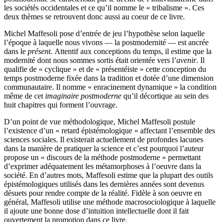
les sociétés occidentales et ce qu’il nomme le « tribalisme ». Ces
deux thèmes se retrouvent donc aussi au coeur de ce livre.
Michel Maffesoli pose d’entrée de jeu l’hypothèse selon laquelle
l’époque à laquelle nous vivons — la postmodernité — est ancrée
dans le
présent.
Attentif aux conceptions du temps, il estime que la
modernité dont nous sommes sortis était orientée vers l’
avenir
. Il
qualifie de « cyclique » et de « présentéiste » cette conception du
temps postmoderne fixée dans la tradition et dotée d’une dimension
communautaire. Il nomme « enracinement dynamique » la condition
même de cet
imaginaire postmoderne
qu’il décortique au sein des
huit chapitres qui forment l’ouvrage.
D’un point de vue méthodologique, Michel Maffesoli postule
l’existence d’un « retard épistémologique » affectant l’ensemble des
sciences sociales. Il existerait actuellement de profondes lacunes
dans la manière de pratiquer la science et c’est pourquoi l’auteur
propose un « discours de la méthode postmoderne » permettant
d’exprimer adéquatement les métamorphoses à l’oeuvre dans la
société. En d’autres mots, Maffesoli estime que la plupart des outils
épistémologiques utilisés dans les dernières années sont devenus
désuets pour rendre compte de la réalité. Fidèle à son oeuvre en
général, Maffesoli utilise une méthode macrosociologique à laquelle
il ajoute une bonne dose d’intuition intellectuelle dont il fait
ouvertement la promotion dans ce livre.