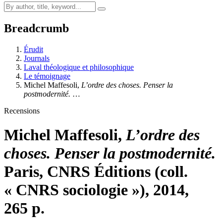
Breadcrumb
Érudit
Journals
Laval théologique et philosophique
Le témoignage
Michel M
affesoli
,
L’ordre des choses. Penser la
postmodernité.
…
Recensions
Michel M
affesoli
,
L’ordre des
choses. Penser la postmodernité.
Paris, CNRS Éditions (coll.
« CNRS sociologie »), 2014,
265 p.