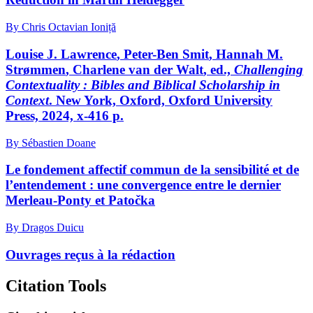
By Chris Octavian Ioniță
Louise J. L
awrence
, Peter-Ben S
mit
, Hannah M.
S
trømmen
, Charlene van der W
alt
, ed.,
Challenging
Contextuality : Bibles and Biblical Scholarship in
Context
. New York, Oxford, Oxford University
Press, 2024,
x
-416 p.
By Sébastien Doane
Le fondement affectif commun de la sensibilité et de
l’entendement : une convergence entre le dernier
Merleau-Ponty et Patočka
By Dragos Duicu
Ouvrages reçus à la rédaction
Citation Tools