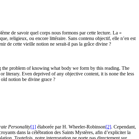
oblème de savoir quel corps nous formons par cette lecture. La «
ue, religieux, ou encore littéraire. Sans contenu objectif, elle n’en est
r de cette vieille notion ne serait-il pas la grâce divine ?
ng the problem of knowing what body we form by this reading. The
 or literary. Even deprived of any objective content, it is none the less
t old notion be divine grace ?
ate Personality
[1]
élaborée par H. Wheeler-Robinson
[2]
. Cependant,
royants dans la célébration des Saints Mystères, afin d’expliciter la
lation. Toutefois, notre interrogation ne porte pas directement sur