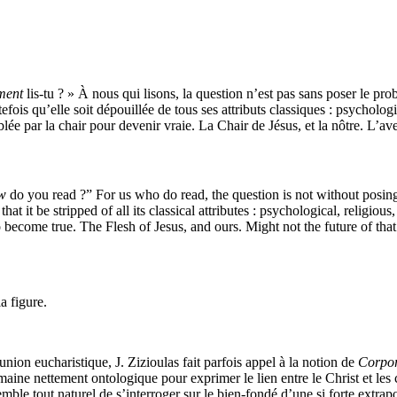
ent
lis-tu ? » À nous qui lisons, la question n’est pas sans poser le pr
ois qu’elle soit dépouillée de tous ses attributs classiques : psychologiq
e par la chair pour devenir vraie. La Chair de Jésus, et la nôtre. L’aveni
w
do you read ?” For us who do read, the question is not without posi
 it be stripped of all its classical attributes : psychological, religious,
 to become true. The Flesh of Jesus, and ours. Might not the future of tha
la figure.
nion eucharistique, J. Zizioulas fait parfois appel à la notion de
Corpor
ine nettement ontologique pour exprimer le lien entre le Christ et les c
ble tout naturel de s’interroger sur le bien-fondé d’une si forte extrapo