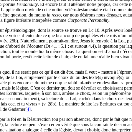
rporate Personality
. Et encore faut-il atténuer notre propos, car cett
si l’application obvie de cette notion vétéro-testamentaire était comme 
ait être question, du moins
in recto
, car nous désirons nous dégager, autan
a figure littéraire interprétée comme
Corporate Personality
.
eur épistémologique, dont la source se trouve en Lc 10. Après avoir loué
x de voir et d’entendre ce que beaucoup de prophètes et de rois n’ont ni 
 ? » (v. 25b). Naturellement, pourrait-on dire, Jésus le renvoie à la Loi,
que d’abord de l’écouter (Dt 4,1 ; 5,1 ; et surtout 4,4), la question par l
ruction, tout le monde lira la même chose. La question est d’abord d’écou
’on lui porte, revêt cette lettre de chair, elle en fait une réalité bien vi
 quoi il ne serait pas ce qu’il est dit être, mais il veut « mettre à l’épre
rtiale, de la Loi, simplement par le choix du ou des texte(s) invoqué(s), 
e révèle plus encore et du même coup le rabbi lui-même en dévoilant sa pro
, mais le légiste. C’est ce dernier qui doit se dévoiler en choisissant parm
 des Écritures, laquelle, à son tour, amène le choix, selon un phénomène 
e, mais secondairement), sa lecture de la Loi, cachée dans le choix des te
 « fais ceci et tu vivras » (v. 28b). La manière de lire les Écritures est 
vail de Gadamer
[4]
.
ar la foi en la Résurrection (ou par son absence), donc par le fait que 
7), la lecture ne peut s’exercer en vérité que sous la contrainte de son a
e situation analogue à celle du légiste, devant choisir, donc interpréter. 