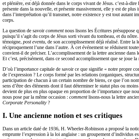
et plénière, est déjà donnée dans le corps vivant de Jésus. c’est-à-dire
présente dans la nouvelle, et présente massivement, elle y est de plus int
dans l’interprétation qu’il transmet, notre existence y est tout autant
corps.
La question de savoir
comment
nous lisons les Écritures présuppose q
puisqu’il s’agit du corps de Jésus sorti vivant du tombeau, et du nôtre
témoigne,
post eventu
, de son accomplissement déjà réalisé. Entre la l
réciproquement l’une dans l’autre. À cet événement se réduisent toutes 
convient-il de préciser. L’accomplissement de la lettre ancienne dans l
Et c’est, précisément, dans ce second accomplissement que se joue la m
D’où l’importance capitale de savoir ce que signifie « notre propre co
de l’expression ? Le corps formé par les relations (organiques, structu
participation de chacun à un certain nombre de biens, ce que l’on n
sens d’être des éléments dont il faut déterminer le statut plus ou moins
devient de plus en plus opaque en proportion de l’importance que nous 
nous pose par la même occasion :
comment
lisons-nous la lettre anci
Corporate Personality
?
I. Une ancienne notion et ses critiques
Dans un article daté de 1936, H. Wheeler-Robinson a proposé la not
emprunte l’expression à la loi anglaise : un groupement d’individus e