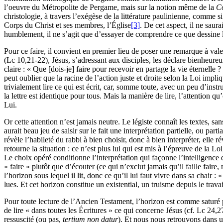
l’oeuvre du Métropolite de Pergame, mais sur la notion même de la
Co
christologie, à travers l’exégèse de la littérature paulinienne, comme 
Corps du Christ et ses membres, l’Église
[3]
. De cet aspect, il ne saur
humblement, il ne s’agit que d’essayer de comprendre ce que dessine l
Pour ce faire, il convient en premier lieu de poser une remarque à val
(Lc 10,21-22), Jésus, s’adressant aux disciples, les déclare bienheureu
claire : « Que [dois-je] faire pour recevoir en partage la vie éternelle
peut oublier que la racine de l’action juste et droite selon la Loi impli
trivialement lire ce qui est écrit, car, somme toute, avec un peu d’inst
la lettre est identique pour tous. Mais la manière de lire, l’attention qu
Lui.
Or cette attention n’est jamais neutre. Le légiste connaît les textes, sans
aurait beau jeu de saisir sur le fait une interprétation partielle, ou pa
révèle l’habileté du rabbi à bien choisir, donc à bien interpréter, ell
retourne la situation : ce n’est plus lui qui est mis à l’épreuve de la Loi
Le choix opéré conditionne l’interprétation qui façonne l’intelligence
« faire » plutôt que d’écouter (ce qui n’exclut jamais qu’il faille fair
l’horizon sous lequel il lit, donc ce qu’il lui faut vivre dans sa chair :
lues. Et cet horizon constitue un existential, un truisme depuis le tra
Pour toute lecture de l’Ancien Testament, l’horizon est comme saturé p
de lire « dans toutes les Écritures » ce qui concerne Jésus (cf. Lc 24,2
ressuscité (ou pas,
tertium non datur
). Et nous nous retrouvons dans un