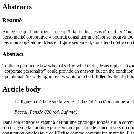
Abstracts
Résumé
Au légiste qui l’interroge sur ce qu’il faut faire, Jésus répond : «
Comm
personnalité corporative » pourrait constituer une réponse, pourvu toutef
pas moins opératoire. Mais en figure seulement, qui attend d’être comblé
Abstract
To the expert in the law who asks Him what to do, Jesus replies: “
Ho
“corporate personality” could provide an answer, but on the condition that
operational. Yet only figuratively, waiting to be fulfilled by the flesh
Article body
La figure a été faite sur la vérité. Et la vérité a été reconnue sur 
Pascal
, Pensée 826 (éd. Lafuma)
Dans son entreprise visant à définir une ontologie fondée sur la commu
son usage de la notion exporte en quelque sorte le concept vers un doma
constitution ontologique de l’Église comme communion trinitaire. Il sem