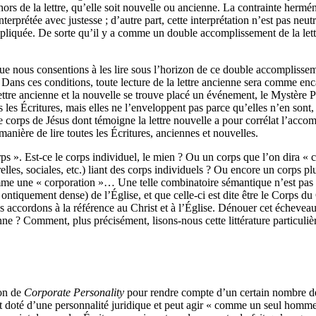
 hors de la lettre, qu’elle soit nouvelle ou ancienne. La contrainte hermé
erprétée avec justesse ; d’autre part, cette interprétation n’est pas neutre
 impliquée. De sorte qu’il y a comme un double accomplissement de la lett
ue nous consentions à les lire sous l’horizon de ce double accomplissem
. Dans ces conditions, toute lecture de la lettre ancienne sera comme enc
ettre ancienne et la nouvelle se trouve placé un événement, le Mystère Pa
les Écritures, mais elles ne l’enveloppent pas parce qu’elles n’en sont, l
e corps de Jésus dont témoigne la lettre nouvelle a pour corrélat l’accom
anière de lire toutes les Écritures, anciennes et nouvelles.
rps ». Est-ce le corps individuel, le mien ? Ou un corps que l’on dira «
relles, sociales, etc.) liant des corps individuels ? Ou encore un corps
omme une « corporation »… Une telle combinatoire sémantique n’est pas
 ontiquement dense) de l’Église, et que celle-ci est dite être le Corps du
accordons à la référence au Christ et à l’Église. Dénouer cet écheveau es
enne ? Comment, plus précisément, lisons-nous cette littérature particul
ion de
Corporate Personality
pour rendre compte d’un certain nombre de
st doté d’une personnalité juridique et peut agir « comme un seul homme