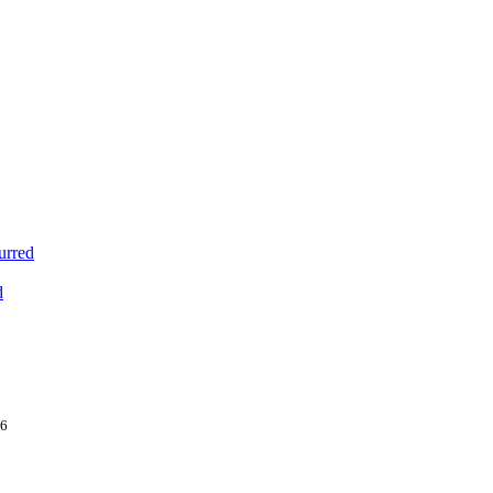
urred
d
16