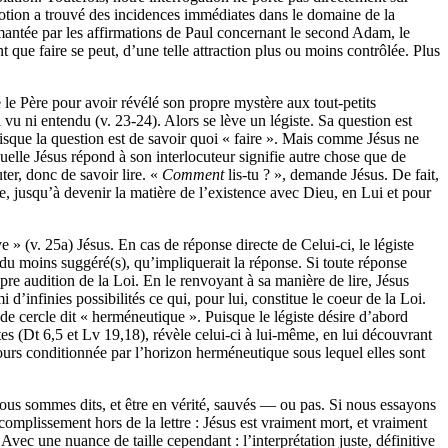
e notion a trouvé des incidences immédiates dans le domaine de la
aimantée par les affirmations de Paul concernant le second Adam, le
t que faire se peut, d’une telle attraction plus ou moins contrôlée. Plus
 le Père pour avoir révélé son propre mystère aux tout-petits
vu ni entendu (v. 23-24). Alors se lève un légiste. Sa question est
 puisque la question est de savoir quoi « faire ». Mais comme Jésus ne
aquelle Jésus répond à son interlocuteur signifie autre chose que de
ter, donc de savoir lire. «
Comment
lis-tu ? », demande Jésus. De fait,
vante, jusqu’à devenir la matière de l’existence avec Dieu, en Lui et pour
uve » (v. 25a) Jésus. En cas de réponse directe de Celui-ci, le légiste
ou du moins suggéré(s), qu’impliquerait la réponse. Si toute réponse
pre audition de la Loi. En le renvoyant à sa manière de lire, Jésus
i d’infinies possibilités ce qui, pour lui, constitue le coeur de la Loi.
de cercle dit « herméneutique ». Puisque le légiste désire d’abord
xtes (Dt 6,5 et Lv 19,18), révèle celui-ci à lui-même, en lui découvrant
toujours conditionnée par l’horizon herméneutique sous lequel elles sont
nous sommes dits, et être en vérité, sauvés — ou pas. Si nous essayons
ccomplissement hors de la lettre : Jésus est vraiment mort, et vraiment
Avec une nuance de taille cependant : l’interprétation juste, définitive