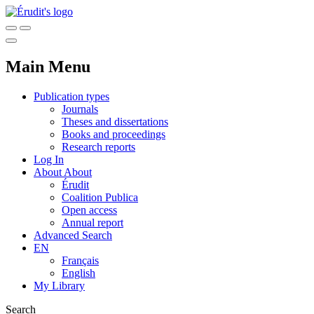
Main Menu
Publication types
Journals
Theses and dissertations
Books and proceedings
Research reports
Log In
About
About
Érudit
Coalition Publica
Open access
Annual report
Advanced Search
EN
Français
English
My Library
Search