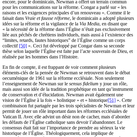
encore, pour le dominicain, Newman a offert un terrain commun
pour les communications sur la réforme. Congar a parlé sur « les
raisons et les exigences principales d’un renouveau ». Comme il le
faisait dans
Vraie et fausse réforme
, le dominicain a adopté plusieurs
idées sur la réforme et la vigilance de la
Via Media
, en disant que
« la nécessité de la réforme dans l’Église n’était pas exclusivement
liée aux péchés de chrétiens individuels, mais aussi à l’existence des
“limites, retards, fautes historiques” de l’Église comme un corps
collectif
[50]
». Ceci fut développé par Congar dans sa seconde
thèse selon laquelle l’Église est faite par l’acte souverain de Dieu, et
réalisée par les hommes dans l’Histoire.
En fin de compte, il est frappant de voir comment plusieurs
éléments-clés de la pensée de Newman se retrouvent dans le débat
oecuménique de 1961 sur la réforme ecclésiale. Non seulement
l’enseignement de Newman sur le
sensus fidelium
y joue un rôle,
mais aussi son idée de la tradition prophétique en tant qu’instrument
de conservation et d’élucidation. Newman avait également une
vision de l’Église à la fois « holistique » et « historique
[51]
». Cette
combinaison fut partagée par les trois spécialistes de Newman et leur
permit de jouer un rôle important dans les réformes ecclésiales de
Vatican II. Avec elle advint un désir non de cacher, mais d’aborder
les défauts de l’Église catholique sans devoir l’abandonner. Le
consensus était fait sur l’importance de prendre au sérieux la vie
historique de l’Église. Théologiquement, cela implique de