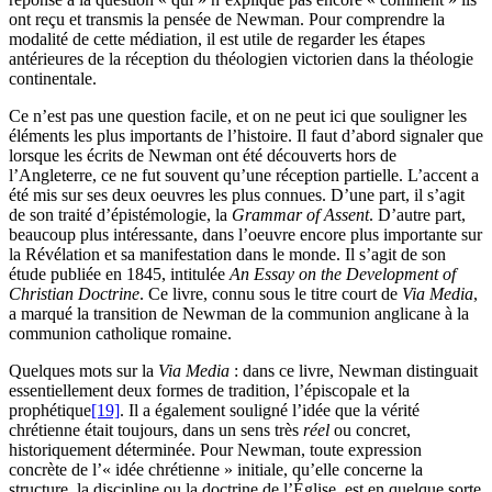
ont reçu et transmis la pensée de Newman. Pour comprendre la
modalité de cette médiation, il est utile de regarder les étapes
antérieures de la réception du théologien victorien dans la théologie
continentale.
Ce n’est pas une question facile, et on ne peut ici que souligner les
éléments les plus importants de l’histoire. Il faut d’abord signaler que
lorsque les écrits de Newman ont été découverts hors de
l’Angleterre, ce ne fut souvent qu’une réception partielle. L’accent a
été mis sur ses deux oeuvres les plus connues. D’une part, il s’agit
de son traité d’épistémologie, la
Grammar of Assent
. D’autre part,
beaucoup plus intéressante, dans l’oeuvre encore plus importante sur
la Révélation et sa manifestation dans le monde. Il s’agit de son
étude publiée en 1845, intitulée
An Essay on the Development of
Christian Doctrine
. Ce livre, connu sous le titre court de
Via Media
,
a marqué la transition de Newman de la communion anglicane à la
communion catholique romaine.
Quelques mots sur la
Via Media
: dans ce livre, Newman distinguait
essentiellement deux formes de tradition, l’épiscopale et la
prophétique
[19]
. Il a également souligné l’idée que la vérité
chrétienne était toujours, dans un sens très
réel
ou concret,
historiquement déterminée. Pour Newman, toute expression
concrète de l’« idée chrétienne » initiale, qu’elle concerne la
structure, la discipline ou la doctrine de l’Église, est en quelque sorte