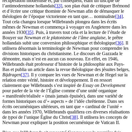
récupération moderniste et, par conséquent, étant un disciple de
l’antimodernisme hollandais
[33]
, son plan était de critiquer Brémond
et d’écrire une critique thomiste de Newman afin de démasquer le
théologien de l’époque victorienne en tant que… nominaliste
[34]
.
Tout cela changea lorsque Willebrands plongea dans les écrits
mêmes de Newman et commença à voyager en Angleterre dans les
années 1930
[35]
. Puis, à travers tout cela et la lecture de l’étude de
Bouyer sur
Newman et le platonisme de l’âme anglaise
, le prêtre
hollandais subit une conversion philosophique et théologique
[36]
. Il
utilisera désormais la terminologie de Newman pour comprendre les
divisions historiques du christianisme. Le discours de Gazzada le
démontre, mais n’est en aucun cas nouveau. En effet, en 1946,
Willebrands était professeur d’histoire de la philosophie aux Pays-
Bas et publia un article dans la revue théologique des jésuites belges,
Bijdragen
[37]
. Il y compare les vues de Newman et de Hegel sur la
relation entre vérité, histoire et développement. Il en ressort
clairement que Willebrands s’est inspiré de
Essay on Development
pour parler de la vie de l’Église comme d’une unité organique
« manifestée/réalisée » (mais jamais épuisée), dans une variété de
formes historiques ou d’« aspects » de l’idée chrétienne. Dans ses
écrits oecuméniques ultérieurs, en tant que « cardinal de l’unité »
dans les années 1970, Willebrands qualifiera ces diverses réalisations
de
typoi
de l’unique Église du Christ
[38]
. Il utilisera les concepts de
Newman pour expliquer la position oecuménique de Vatican II.