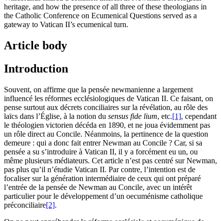
heritage, and how the presence of all three of these theologians in
the Catholic Conference on Ecumenical Questions served as a
gateway to Vatican II’s ecumenical turn.
Article body
Introduction
Souvent, on affirme que la pensée newmanienne a largement
influencé les réformes ecclésiologiques de Vatican II. Ce faisant, on
pense surtout aux décrets conciliaires sur la révélation, au rôle des
laïcs dans l’Église, à la notion du
sensus fide lium
, etc.
[1]
, cependant
le théologien victorien décéda en 1890, et ne joua évidemment pas
un rôle direct au Concile. Néanmoins, la pertinence de la question
demeure : qui a donc fait entrer Newman au Concile ? Car, si sa
pensée a su s’introduire à Vatican II, il y a forcément eu un, ou
même plusieurs médiateurs. Cet article n’est pas centré sur Newman,
pas plus qu’il n’étudie Vatican II. Par contre, l’intention est de
focaliser sur la génération intermédiaire de ceux qui ont préparé
l’entrée de la pensée de Newman au Concile, avec un intérêt
particulier pour le développement d’un oecuménisme catholique
préconciliaire
[2]
.