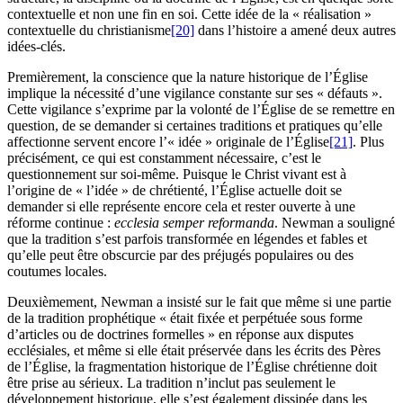
contextuelle et non une fin en soi. Cette idée de la « réalisation »
contextuelle du christianisme
[20]
dans l’histoire a amené deux autres
idées-clés.
Premièrement, la conscience que la nature historique de l’Église
implique la nécessité d’une vigilance constante sur ses « défauts ».
Cette vigilance s’exprime par la volonté de l’Église de se remettre en
question, de se demander si certaines traditions et pratiques qu’elle
affectionne servent encore l’« idée » originale de l’Église
[21]
. Plus
précisément, ce qui est constamment nécessaire, c’est le
questionnement sur soi-même. Puisque le Christ vivant est à
l’origine de « l’idée » de chrétienté, l’Église actuelle doit se
demander si elle représente encore cela et rester ouverte à une
réforme continue :
ecclesia semper reformanda
. Newman a souligné
que la tradition s’est parfois transformée en légendes et fables et
qu’elle peut être obscurcie par des préjugés populaires ou des
coutumes locales.
Deuxièmement, Newman a insisté sur le fait que même si une partie
de la tradition prophétique « était fixée et perpétuée sous forme
d’articles ou de doctrines formelles » en réponse aux disputes
ecclésiales, et même si elle était préservée dans les écrits des Pères
de l’Église, la fragmentation historique de l’Église chrétienne doit
être prise au sérieux. La tradition n’inclut pas seulement le
développement historique, elle s’est également dissipée dans les