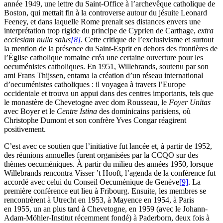
année 1949, une lettre du Saint-Office à l’archevêque catholique de
Boston, qui mettait fin à la controverse autour du jésuite Leonard
Feeney, et dans laquelle Rome prenait ses distances envers une
interprétation trop rigide du principe de Cyprien de Carthage,
extra
ecclesiam nulla salus
[8]
. Cette critique de l’exclusivisme et surtout
la mention de la présence du Saint-Esprit en dehors des frontières de
l’Église catholique romaine créa une certaine ouverture pour les
oecuménistes catholiques. En 1951, Willebrands, soutenu par son
ami Frans Thijssen, entama la création d’un réseau international
d’oecuménistes catholiques : il voyagea à travers l’Europe
occidentale et trouva un appui dans des centres importants, tels que
le monastère de Chevetogne avec dom Rousseau, le
Foyer Unitas
avec Boyer et le
Centre Istina
des dominicains parisiens, où
Christophe Dumont et son confrère Yves Congar réagirent
positivement.
C’est avec ce soutien que l’initiative fut lancée et, à partir de 1952,
des réunions annuelles furent organisées par la CCQO sur des
thèmes oecuméniques. À partir du milieu des années 1950, lorsque
Willebrands rencontra Visser ’t Hooft, l’agenda de la conférence fut
accordé avec celui du Conseil Oecuménique de Genève
[9]
. La
première conférence eut lieu à Fribourg. Ensuite, les membres se
rencontrèrent à Utrecht en 1953, à Mayence en 1954, à Paris
en 1955, un an plus tard à Chevetogne, en 1959 (avec le Johann-
Adam-Möhler-Institut récemment fondé) à Paderborn, deux fois à