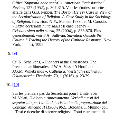
Office [
Suprema haec sacra
] »,
American Ecclesiastical
Review
, 127 (1952), p. 307-315. Voir les études sur cette
affaire dans G.B.
Pepper
,
The Boston Heresy Case in View of
the Secularization of Religion. A Case Study in the Sociology
of Religion
, Lewiston, N.Y., Mellen, 1988 ; et M.
Carosio
,
«
Extra ecclesiam nulla salus
: Il caso Feeney »,
Cristianesimo nella storia
, 25 (2004), p. 833-876. Plus
généralement, voir F.A.
Sullivan
,
Salvation Outside the
Church ? Tracing the History of the Catholic Response
, New
York, Paulist, 1992.
[9]
Cf. K.
Schelkens
, « Pioneers at the Crossroads. The
Preconciliar Itineraries of W.A. Visser ’t Hooft and
J.G.M. Willebrands »,
Catholica. Vierteljahresschrift für
Ökumenische Theologie
, 70, 1 (2016), p. 23-39.
[10]
Sur les premiers pas du Secrétariat pour l’Unité, voir
M.
Velati
,
Dialogo e rinnovamento. Verbali e testi del
segretariato per l’unità dei cristiani nella preparazione del
Concilio Vaticano II (1960-1962)
, Bologna, Il Mulino (coll.
« Testi e ricerche di scienze religiose. Fonti e strumenti di