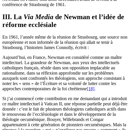
conférence de Strasbourg de 1961.
III. La
Via Media
de Newman et l’idée de
réforme ecclésiale
En 1961, l’année même de la réunion de Strasbourg, une source non
européenne et non informée de la réunion qui allait se tenir à
Strasbourg, l’historien James Connolly, écrivit :
Aujourd’hui, en France, Newman est considéré comme un maître
intellectuel. La grandeur de Newman, aux yeux des intellectuels
catholiques français, réside dans son opposition implacable au
rationalisme, dans sa réflexion approfondie sur les problèmes
auxquels sont confrontés les théologiens, son approche consistant à
noter les « sens » de l’Écriture et sa volonté de lutter contre les
approches contemporaines de la foi chrétienne
[18]
.
Si j’ai commencé cette contribution en me demandant qui a introduit
ce maître intellectuel à Vatican II, une réponse partielle peut déjà être
donnée : c’est le fait de plusieurs théologiens catholiques actifs dans
le renouveau de l’ecclésiologie et dans le développement de la
théologie oecuménique. Bouyer, Willebrands et Congar
appartenaient à cette génération de pionniers oecuméniques. Mais la
réponse à la question « qui » n’explique pas encore « comment » ils