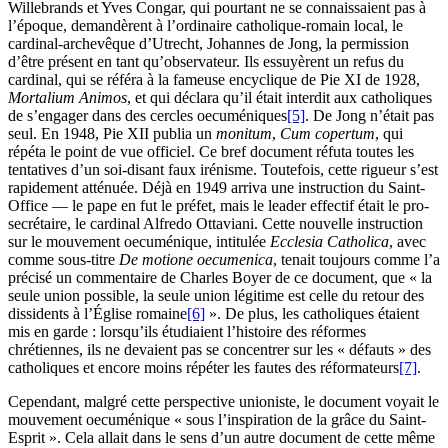
Willebrands et Yves Congar, qui pourtant ne se connaissaient pas à
l’époque, demandèrent à l’ordinaire catholique-romain local, le
cardinal-archevêque d’Utrecht, Johannes de Jong, la permission
d’être présent en tant qu’observateur. Ils essuyèrent un refus du
cardinal, qui se référa à la fameuse encyclique de Pie XI de 1928,
Mortalium Animos
, et qui déclara qu’il était interdit aux catholiques
de s’engager dans des cercles oecuméniques
[5]
. De Jong n’était pas
seul. En 1948, Pie XII publia un
monitum
,
Cum copertum
, qui
répéta le point de vue officiel. Ce bref document réfuta toutes les
tentatives d’un soi-disant faux irénisme. Toutefois, cette rigueur s’est
rapidement atténuée. Déjà en 1949 arriva une instruction du Saint-
Office — le pape en fut le préfet, mais le leader effectif était le pro-
secrétaire, le cardinal Alfredo Ottaviani. Cette nouvelle instruction
sur le mouvement oecuménique, intitulée
Ecclesia Catholica
, avec
comme sous-titre
De motione oecumenica
, tenait toujours comme l’a
précisé un commentaire de Charles Boyer de ce document, que « la
seule union possible, la seule union légitime est celle du retour des
dissidents à l’Église romaine
[6]
». De plus, les catholiques étaient
mis en garde : lorsqu’ils étudiaient l’histoire des réformes
chrétiennes, ils ne devaient pas se concentrer sur les « défauts » des
catholiques et encore moins répéter les fautes des réformateurs
[7]
.
Cependant, malgré cette perspective unioniste, le document voyait le
mouvement oecuménique « sous l’inspiration de la grâce du Saint-
Esprit ». Cela allait dans le sens d’un autre document de cette même