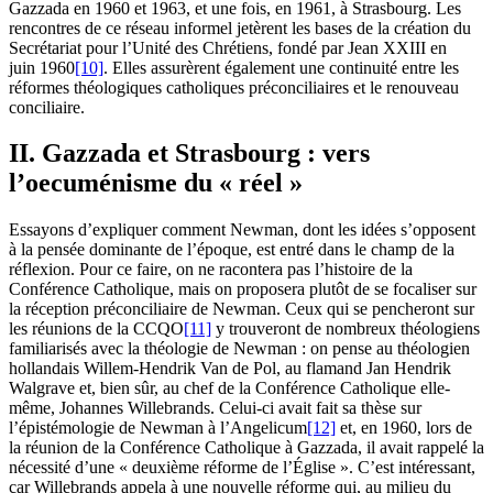
Gazzada en 1960 et 1963, et une fois, en 1961, à Strasbourg. Les
rencontres de ce réseau informel jetèrent les bases de la création du
Secrétariat pour l’Unité des Chrétiens, fondé par Jean XXIII en
juin 1960
[10]
. Elles assurèrent également une continuité entre les
réformes théologiques catholiques préconciliaires et le renouveau
conciliaire.
II. Gazzada et Strasbourg : vers
l’oecuménisme du « réel »
Essayons d’expliquer comment Newman, dont les idées s’opposent
à la pensée dominante de l’époque, est entré dans le champ de la
réflexion. Pour ce faire, on ne racontera pas l’histoire de la
Conférence Catholique, mais on proposera plutôt de se focaliser sur
la réception préconciliaire de Newman. Ceux qui se pencheront sur
les réunions de la CCQO
[11]
y trouveront de nombreux théologiens
familiarisés avec la théologie de Newman : on pense au théologien
hollandais Willem-Hendrik Van de Pol, au flamand Jan Hendrik
Walgrave et, bien sûr, au chef de la Conférence Catholique elle-
même, Johannes Willebrands. Celui-ci avait fait sa thèse sur
l’épistémologie de Newman à l’Angelicum
[12]
et, en 1960, lors de
la réunion de la Conférence Catholique à Gazzada, il avait rappelé la
nécessité d’une « deuxième réforme de l’Église ». C’est intéressant,
car Willebrands appela à une nouvelle réforme qui, au milieu du