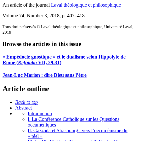
An article of the journal
Laval théologique et philosophique
Volume 74, Number 3, 2018
, p. 407–418
Tous droits réservés © Laval théologique et philosophique, Université Laval,
2019
Browse the articles in this issue
« Empédocle gnostique » et le dualisme selon Hippolyte de
Rome (
Refutatio
VII, 29-31)
Jean-Luc Marion : dire Dieu sans l’être
Article outline
Back to top
Abstract
Introduction
I. La Conférence Catholique sur les Questions
oecuméniques
II. Gazzada et Strasbourg : vers l’oecuménisme du
« réel »