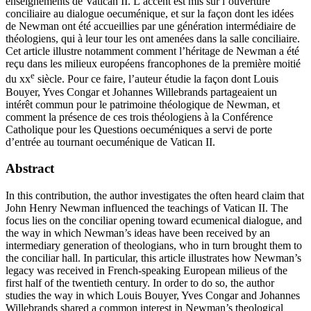
enseignements de Vatican II. L’accent est mis sur l’ouverture
conciliaire au dialogue oecuménique, et sur la façon dont les idées
de Newman ont été accueillies par une génération intermédiaire de
théologiens, qui à leur tour les ont amenées dans la salle conciliaire.
Cet article illustre notamment comment l’héritage de Newman a été
reçu dans les milieux européens francophones de la première moitié
e
du
xx
siècle. Pour ce faire, l’auteur étudie la façon dont Louis
Bouyer, Yves Congar et Johannes Willebrands partageaient un
intérêt commun pour le patrimoine théologique de Newman, et
comment la présence de ces trois théologiens à la Conférence
Catholique pour les Questions oecuméniques a servi de porte
d’entrée au tournant oecuménique de Vatican II.
Abstract
In this contribution, the author investigates the often heard claim that
John Henry Newman influenced the teachings of Vatican II. The
focus lies on the conciliar opening toward ecumenical dialogue, and
the way in which Newman’s ideas have been received by an
intermediary generation of theologians, who in turn brought them to
the conciliar hall. In particular, this article illustrates how Newman’s
legacy was received in French-speaking European milieus of the
first half of the twentieth century. In order to do so, the author
studies the way in which Louis Bouyer, Yves Congar and Johannes
Willebrands shared a common interest in Newman’s theological