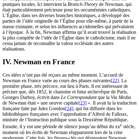
pratiques locales. Ici intervient la
Branch-Theory
de Newman, qui
était particulièrement précieuse pour les oecuménistes catholiques.
L’Église, dans ses diverses branches historiques, a développé des
parties de l’idée originelle de l’Église pour elle-même, à partir de la
masse existante, et selon les influences accidentelles qui prévalaient
à l’époque. À la fin, Newman affirma qu’il avait trouvé la réalisation
la plus complète de l’idée de l’Église dans le catholicisme, mais il ne
cessa jamais de reconnaître la valeur ecclésiale des autres
réalisations.
IV. Newman en France
Ces idées n’ont pas été reçues au même moment. L’accueil de
Newman en France varie au cours des phases suivantes
[22]
. La
première phase, très précoce, eut lieu à Paris. Il est intéressant de
préciser que, dès 1852, le chanoine et futur archevêque de Paris,
Georges Darboy, écrivit dans
Le Correspondant
que la
Via Media
de Newman était « une oeuvre capitale
[23]
». Il avait lu la traduction
française faite par Jules Gondon
[24]
, qui fut diffusée dans les
bibliothèques françaises avec l’approbation d’Alfred de Falloux,
ministre de l’Instruction publique sous la Deuxième République.
e
Ensuite, il y eut une période de silence jusqu’au début du
xx
siècle,
moment où les écrits de Newman réapparurent lors de la crise
moderniste. Cette fois, les figures-clés qui désignaient Newman