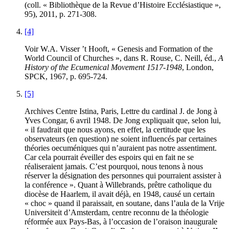
(coll. « Bibliothèque de la Revue d’Histoire Ecclésiastique »,
95), 2011, p. 271-308.
[4]
Voir W.A.
Visser ’t Hooft
, « Genesis and Formation of the
World Council of Churches », dans R.
Rouse
, C.
Neill
, éd.,
A
History of the Ecumenical Movement 1517-1948
, London,
SPCK, 1967, p. 695-724.
[5]
Archives Centre Istina, Paris, Lettre du cardinal J. de Jong à
Yves Congar, 6 avril 1948. De Jong expliquait que, selon lui,
« il faudrait que nous ayons, en effet, la certitude que les
observateurs (en question) ne soient influencés par certaines
théories oecuméniques qui n’auraient pas notre assentiment.
Car cela pourrait éveiller des espoirs qui en fait ne se
réaliseraient jamais. C’est pourquoi, nous tenons à nous
réserver la désignation des personnes qui pourraient assister à
la conférence ». Quant à Willebrands, prêtre catholique du
diocèse de Haarlem, il avait déjà, en 1948, causé un certain
« choc » quand il paraissait, en soutane, dans l’aula de la Vrije
Universiteit d’Amsterdam, centre reconnu de la théologie
réformée aux Pays-Bas, à l’occasion de l’oraison inaugurale