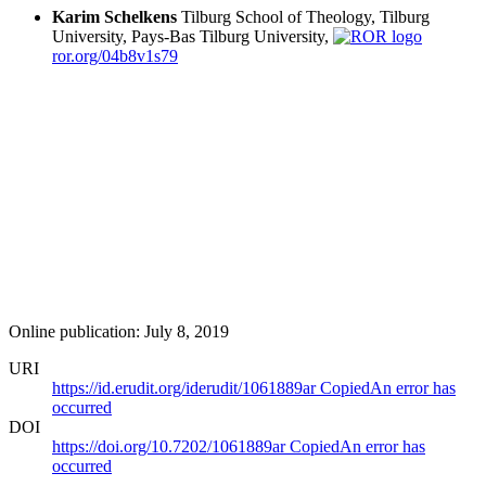
Karim Schelkens
Tilburg School of Theology, Tilburg
University, Pays-Bas
Tilburg University,
ror.org/04b8v1s79
Online publication: July 8, 2019
URI
https://id.erudit.org/iderudit/1061889ar
Copied
An error has
occurred
DOI
https://doi.org/10.7202/1061889ar
Copied
An error has
occurred