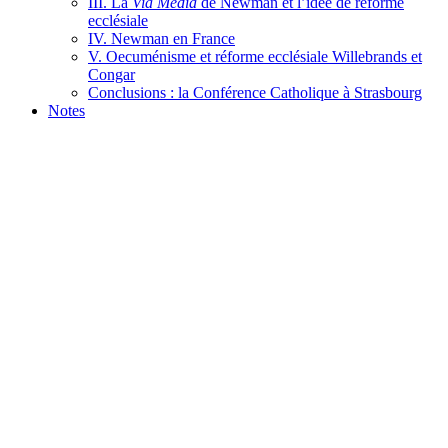
III. La
Via Media
de Newman et l’idée de réforme
ecclésiale
IV. Newman en France
V. Oecuménisme et réforme ecclésiale Willebrands et
Congar
Conclusions : la Conférence Catholique à Strasbourg
Notes