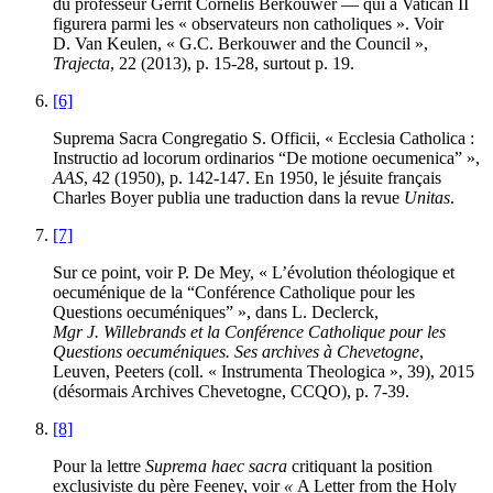
du professeur Gerrit Cornelis Berkouwer — qui à Vatican II
figurera parmi les « observateurs non catholiques ». Voir
D.
Van Keulen
, « G.C. Berkouwer and the Council »,
Trajecta
, 22 (2013), p. 15-28, surtout p. 19.
[6]
Suprema Sacra Congregatio S. Officii, « Ecclesia Catholica :
Instructio ad locorum ordinarios “De motione oecumenica” »,
AAS
, 42 (1950), p. 142-147. En 1950, le jésuite français
Charles Boyer publia une traduction dans la revue
Unitas
.
[7]
Sur ce point, voir P.
De Mey
, « L’évolution théologique et
oecuménique de la “Conférence Catholique pour les
Questions oecuméniques” », dans L.
Declerck
,
Mgr J. Willebrands et la Conférence Catholique pour les
Questions oecuméniques. Ses archives à Chevetogne
,
Leuven, Peeters (coll. « Instrumenta Theologica », 39), 2015
(désormais Archives Chevetogne, CCQO), p. 7-39.
[8]
Pour la lettre
Suprema haec sacra
critiquant la position
exclusiviste du père Feeney, voir
«
A Letter from the Holy