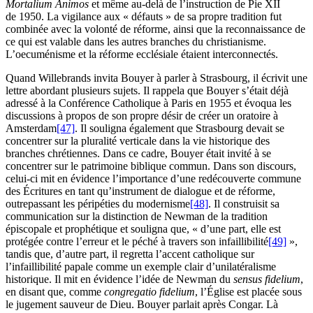
Mortalium Animos
et même au-delà de l’instruction de Pie XII
de 1950. La vigilance aux « défauts » de sa propre tradition fut
combinée avec la volonté de réforme, ainsi que la reconnaissance de
ce qui est valable dans les autres branches du christianisme.
L’oecuménisme et la réforme ecclésiale étaient interconnectés.
Quand Willebrands invita Bouyer à parler à Strasbourg, il écrivit une
lettre abordant plusieurs sujets. Il rappela que Bouyer s’était déjà
adressé à la Conférence Catholique à Paris en 1955 et évoqua les
discussions à propos de son propre désir de créer un oratoire à
Amsterdam
[47]
. Il souligna également que Strasbourg devait se
concentrer sur la pluralité verticale dans la vie historique des
branches chrétiennes. Dans ce cadre, Bouyer était invité à se
concentrer sur le patrimoine biblique commun. Dans son discours,
celui-ci mit en évidence l’importance d’une redécouverte commune
des Écritures en tant qu’instrument de dialogue et de réforme,
outrepassant les péripéties du modernisme
[48]
. Il construisit sa
communication sur la distinction de Newman de la tradition
épiscopale et prophétique et souligna que, « d’une part, elle est
protégée contre l’erreur et le péché à travers son infaillibilité
[49]
»,
tandis que, d’autre part, il regretta l’accent catholique sur
l’infaillibilité papale comme un exemple clair d’unilatéralisme
historique. Il mit en évidence l’idée de Newman du
sensus fidelium
,
en disant que, comme
congregatio fidelium
, l’Église est placée sous
le jugement sauveur de Dieu. Bouyer parlait après Congar. Là