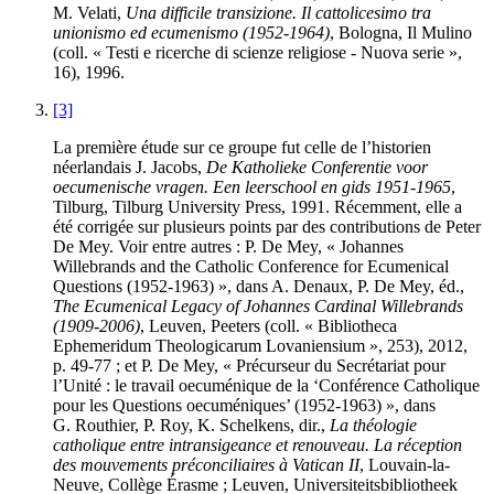
M.
Velati
,
Una difficile transizione. Il cattolicesimo tra
unionismo ed ecumenismo (1952-1964)
, Bologna, Il Mulino
(coll. « Testi e ricerche di scienze religiose - Nuova serie »,
16), 1996.
[3]
La première étude sur ce groupe fut celle de l’historien
néerlandais J.
Jacobs
,
De Katholieke Conferentie voor
oecumenische vragen. Een leerschool en gids 1951-1965
,
Tilburg, Tilburg University Press, 1991. Récemment, elle a
été corrigée sur plusieurs points par des contributions de Peter
De Mey. Voir entre autres : P.
De Mey
, « Johannes
Willebrands and the Catholic Conference for Ecumenical
Questions (1952-1963) », dans A.
Denaux
, P.
De Mey
, éd.,
The Ecumenical Legacy of Johannes Cardinal Willebrands
(1909-2006)
, Leuven, Peeters (coll. « Bibliotheca
Ephemeridum Theologicarum Lovaniensium », 253), 2012,
p. 49-77 ; et P.
De Mey
, « Précurseur du Secrétariat pour
l’Unité : le travail oecuménique de la ‘Conférence Catholique
pour les Questions oecuméniques’ (1952-1963) », dans
G.
Routhier
, P.
Roy
, K.
Schelkens
, dir.,
La théologie
catholique entre intransigeance et renouveau. La réception
des mouvements préconciliaires à Vatican II
, Louvain-la-
Neuve, Collège Érasme ; Leuven, Universiteitsbibliotheek