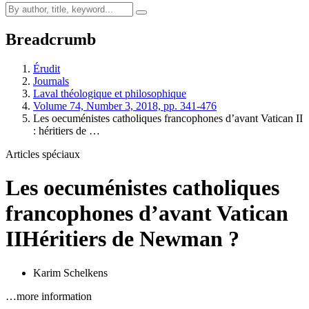
Breadcrumb
Érudit
Journals
Laval théologique et philosophique
Volume 74, Number 3, 2018, pp. 341-476
Les oecuménistes catholiques francophones d’avant Vatican II
: héritiers de …
Articles spéciaux
Les oecuménistes catholiques
francophones d’avant Vatican
II
Héritiers de Newman ?
Karim Schelkens
…more information