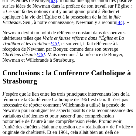
sur les études de Bouyer
[43]
. Il donna une appréciation très positive
sur les idées de Newman dans la préface de son travail sur l’Église :
« Ce sont là des notions qu’il y aurait grand profit à étudier et
appliquer à la vie de l’Église et à la possession de la foi in
fide
Ecclesiae
. Seul, à notre connaissance, Newman y a recouru
[44]
. »
Newman devint un point de référence constant dans des oeuvres
ultérieures telles que
Vraie et fausse réforme dans l’Église
et
La
Tradition et les traditions
[45]
, et souvent, il fait référence à la
réception de Newman par Bouyer, comme dans son ouvrage
Chrétiens désunis
[46]
. Mais revenons à la présence de Bouyer,
Newman et Willebrands à Strasbourg.
Conclusions : la Conférence Catholique à
Strasbourg
J’espère que le lien entre les trois principaux intervenants lors de la
réunion de la Conférence Catholique de 1961 est clair. Il n’est pas
nécessaire de répéter comment Willebrands a utilisé la pensée de
Newman pour souligner les aspects positifs de la reconnaissance des
variations chrétiennes et pour passer d’une compréhension
notionnelle de l’autre à une compréhension réelle. Promouvoir
l’unité des chrétiens était une question de « réalisation » de l’« idée »
originale de chrétienté. Et en 1961, cela allait bien au-delà de