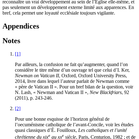
reconnaître un vrai développement au sein de l’Église elle-même, et
pas seulement un développement externe limité aux apparences. En
bref, cela permet une loyauté ecclésiale toujours vigilante.
Appendices
Notes
[1]
Par ailleurs, la confusion ne fait qu’augmenter, quand l’on
considère le titre même d’un ouvrage tel que celui d’I.
Ker
,
Newman on Vatican II
, Oxford, Oxford University Press,
2014, livre dans lequel l’auteur parlait de Newman comme
« père de Vatican II ». Pour un bref bilan de la question, voir
N.
Lash
, « Newman and Vatican II »,
New Blackfriars
, 92
(2011), p. 243-246.
[2]
Pour une bonne esquisse de l’horizon général de
l’oecuménisme catholique de l’avant-Concile, voir les études
quasi classiques d’É.
Fouilloux
,
Les catholiques et l’unité
e
e
chrétienne du
xix
au
xx
siècle
, Paris, Centurion, 1982 ; et de