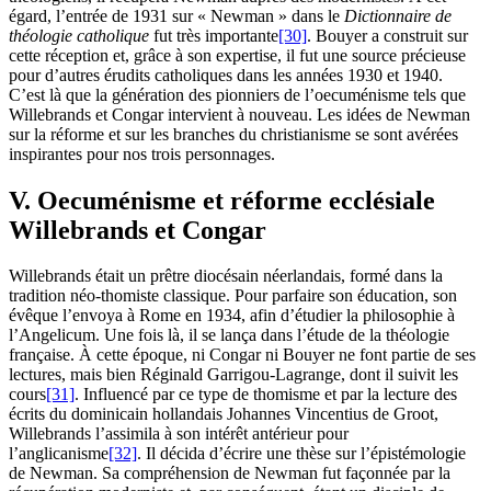
égard, l’entrée de 1931 sur « Newman » dans le
Dictionnaire de
théologie catholique
fut très importante
[30]
. Bouyer a construit sur
cette réception et, grâce à son expertise, il fut une source précieuse
pour d’autres érudits catholiques dans les années 1930 et 1940.
C’est là que la génération des pionniers de l’oecuménisme tels que
Willebrands et Congar intervient à nouveau. Les idées de Newman
sur la réforme et sur les branches du christianisme se sont avérées
inspirantes pour nos trois personnages.
V. Oecuménisme et réforme ecclésiale
Willebrands et Congar
Willebrands était un prêtre diocésain néerlandais, formé dans la
tradition néo-thomiste classique. Pour parfaire son éducation, son
évêque l’envoya à Rome en 1934, afin d’étudier la philosophie à
l’Angelicum. Une fois là, il se lança dans l’étude de la théologie
française. À cette époque, ni Congar ni Bouyer ne font partie de ses
lectures, mais bien Réginald Garrigou-Lagrange, dont il suivit les
cours
[31]
. Influencé par ce type de thomisme et par la lecture des
écrits du dominicain hollandais Johannes Vincentius de Groot,
Willebrands l’assimila à son intérêt antérieur pour
l’anglicanisme
[32]
. Il décida d’écrire une thèse sur l’épistémologie
de Newman. Sa compréhension de Newman fut façonnée par la