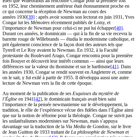
Bien que Willebrands ait rencontré Congar pour la première fois
en 1952, leur cheminement antérieur était étonnamment proche en
ce qui concerne la réception de Newman au cours des
années 1930
[39]
: après avoir soumis son lectorat en juin 1931, Yves
Congar lut les
Mémoires
récemment publiés de Loisy, et
l’importance de Newman pour celui-ci ne put lui échapper
[40]
.
Durant ces années, le dominicain — qui à la fin de sa vie recevra la
barrette rouge de Willebrands — étudia le modernisme catholique, et
prit également conscience de la façon dont des auteurs tels que
Tyrrell et Le Roy avaient lu Newman. En 1932, à la Faculté
protestante du Boulevard Arago, Congar rencontra pour la première
fois Bouyer et découvrit leur intérêt commun — ainsi que leurs
différences sur la valeur du thomisme et sur le barthisme
[41]
. Dans
les années 1930, Congar se rendit souvent en Angleterre et, comme
on le sait, y fut exilé à partir de 1955. Il développa aussi une autre
lecture de Newman vers la fin de cette époque.
Au moment de la publication de ses
Esquisses du mystère de
l’Église
en 1941
[42]
, le dominicain français avait bien saisi
l’importance de la pensée newmanienne sur le développement, la
tradition, le rôle de l’expérience vécue des fidèles dans l’Église ainsi
que sur la notion de réforme pour la théologie. Congar ne suivit pas
les unilatéralismes modernistes sur Newman, mais s’appuya
davantage sur la traduction de la
Via Media
de Gondon, sur le livre
de Jean Guitton de 1933 traitant de
La philosophie de Newman
et