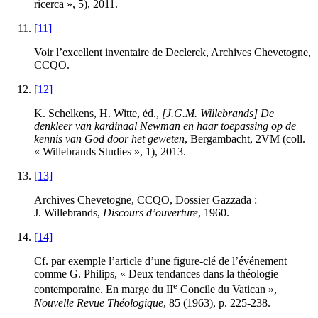
ricerca », 5), 2011.
[11]
Voir l’excellent inventaire de
Declerck
, Archives Chevetogne,
CCQO.
[12]
K.
Schelkens
, H.
Witte
, éd.,
[J.G.M. Willebrands] De
denkleer van kardinaal Newman en haar toepassing op de
kennis van God door het geweten
, Bergambacht, 2VM (coll.
« Willebrands Studies », 1), 2013.
[13]
Archives Chevetogne, CCQO, Dossier Gazzada :
J. Willebrands,
Discours d’ouverture
, 1960.
[14]
Cf. par exemple l’article d’une figure-clé de l’événement
comme G.
Philips
, « Deux tendances dans la théologie
e
contemporaine. En marge du II
Concile du Vatican »,
Nouvelle Revue Théologique
, 85 (1963), p. 225-238.