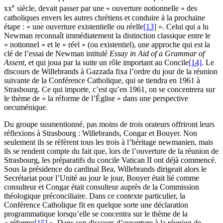
e
xx
siècle, devait passer par une « ouverture notionnelle » des
catholiques envers les autres chrétiens et conduire à la prochaine
étape : « une ouverture existentielle ou réelle
[13]
». Celui qui a lu
Newman reconnaît immédiatement la distinction classique entre le
« notionnel » et le « réel » (ou existentiel), une approche qui est la
clé de l’essai de Newman intitulé
Essay in Aid of a Grammar of
Assent
, et qui joua par la suite un rôle important au Concile
[14]
. Le
discours de Willebrands à Gazzada fixa l’ordre du jour de la réunion
suivante de la Conférence Catholique, qui se tiendra en 1961 à
Strasbourg. Ce qui importe, c’est qu’en 1961, on se concentrera sur
le thème de « la réforme de l’Église » dans une perspective
oecuménique.
Du groupe susmentionné, pas moins de trois orateurs offriront leurs
réflexions à Strasbourg : Willebrands, Congar et Bouyer. Non
seulement ils se réfèrent tous les trois à l’héritage newmanien, mais
ils se rendent compte du fait que, lors de l’ouverture de la réunion de
Strasbourg, les préparatifs du concile Vatican II ont déjà commencé.
Sous la présidence du cardinal Bea, Willebrands dirigeait alors le
Secrétariat pour l’Unité au jour le jour, Bouyer était lié comme
consulteur et Congar était consulteur auprès de la Commission
théologique préconciliaire. Dans ce contexte particulier, la
Conférence Catholique fit en quelque sorte une déclaration
programmatique lorsqu’elle se concentra sur le thème de la
« réforme
[15]
». Dans son discours d’ouverture à la réunion de