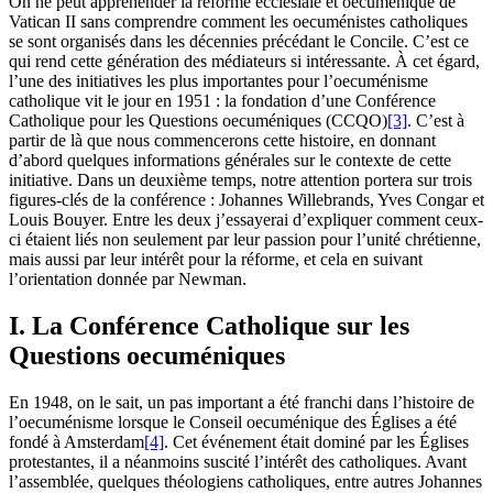
On ne peut appréhender la réforme ecclésiale et oecuménique de
Vatican II sans comprendre comment les oecuménistes catholiques
se sont organisés dans les décennies précédant le Concile. C’est ce
qui rend cette génération des médiateurs si intéressante. À cet égard,
l’une des initiatives les plus importantes pour l’oecuménisme
catholique vit le jour en 1951 : la fondation d’une Conférence
Catholique pour les Questions oecuméniques (CCQO)
[3]
. C’est à
partir de là que nous commencerons cette histoire, en donnant
d’abord quelques informations générales sur le contexte de cette
initiative. Dans un deuxième temps, notre attention portera sur trois
figures-clés de la conférence : Johannes Willebrands, Yves Congar et
Louis Bouyer. Entre les deux j’essayerai d’expliquer comment ceux-
ci étaient liés non seulement par leur passion pour l’unité chrétienne,
mais aussi par leur intérêt pour la réforme, et cela en suivant
l’orientation donnée par Newman.
I. La Conférence Catholique sur les
Questions oecuméniques
En 1948, on le sait, un pas important a été franchi dans l’histoire de
l’oecuménisme lorsque le Conseil oecuménique des Églises a été
fondé à Amsterdam
[4]
. Cet événement était dominé par les Églises
protestantes, il a néanmoins suscité l’intérêt des catholiques. Avant
l’assemblée, quelques théologiens catholiques, entre autres Johannes