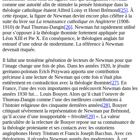
comme une autorité afin de stimuler la pensée historique dans la
théologie catholique étaient Alfred Loisy et Henri Brémond
[25]
. À
cette époque, la figure de Newman devint encore plus célèbre à la
suite du livre sur
La renaissance catholique en Angleterre
(1908-
1910) de Paul Thureau-Dangin
[26]
. Newman fut rapidement utilisé
pour s’opposer à la théologie thomiste fortement appliquée par
Léon XIII et Pie X. En conséquence, le théologien anglais fut
entouré d’une odeur de modernisme. La référence à Newman
devenait risquée.
Il fallut une troisième génération de lecteurs de Newman pour que
l’image change une fois de plus. Dans les années 1920, le jésuite
germano-polonais Erich Przywara apporta une contribution
précieuse à une lecture de Newman qui cette fois n’était plus
entièrement en contradiction avec la théologie thomiste
[27]
. En
France, l’une des voix importantes qui redécouvrit Newman dans les
années 1930 fut… Louis Bouyer. Alors qu’il citait l’oeuvre de
Thureau-Dangin comme l’une des meilleures contributions à
l’histoire religieuse des cinquante dernières années
[28]
, Bouyer
critiquait sévèrement la représentation de Newman par Brémond,
qu’il accuse d’une insupportable « frivolité
[29]
». La valeur
particulière de la relecture de Bouyer repose sur sa connaissance de
la théologie protestante et ses contacts avec les oratoriens
anglophones Henry Tristram et Francis Joseph Bacchus. Avec ces
théologiens, il récupéra Newman auprès des modernistes. À cet