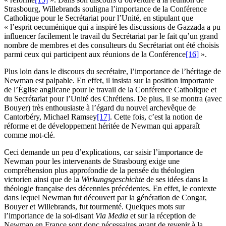
Strasbourg, Willebrands souligna l’importance de la Conférence
Catholique pour le Secrétariat pour l’Unité, en stipulant que
« l’esprit oecuménique qui a inspiré les discussions de Gazzada a pu
influencer facilement le travail du Secrétariat par le fait qu’un grand
nombre de membres et des consulteurs du Secrétariat ont été choisis
parmi ceux qui participent aux réunions de la Conférence
[16]
».
Plus loin dans le discours du secrétaire, l’importance de l’héritage de
Newman est palpable. En effet, il insista sur la position importante
de l’Église anglicane pour le travail de la Conférence Catholique et
du Secrétariat pour l’Unité des Chrétiens. De plus, il se montra (avec
Bouyer) très enthousiaste à l’égard du nouvel archevêque de
Cantorbéry, Michael Ramsey
[17]
. Cette fois, c’est la notion de
réforme et de développement héritée de Newman qui apparaît
comme mot-clé.
Ceci demande un peu d’explications, car saisir l’importance de
Newman pour les intervenants de Strasbourg exige une
compréhension plus approfondie de la pensée du théologien
victorien ainsi que de la
Wirkungsgeschichte
de ses idées dans la
théologie française des décennies précédentes. En effet, le contexte
dans lequel Newman fut découvert par la génération de Congar,
Bouyer et Willebrands, fut tourmenté. Quelques mots sur
l’importance de la soi-disant
Via Media
et sur la réception de
Newman en France sont donc nécessaires avant de revenir à la