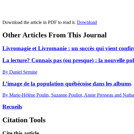
Download the article in PDF to read it.
Download
Other Articles From This Journal
Livromagie et Livromanie : un succès qui vient confirm
La lecture? Connais pas (ou presque) : la nouvelle pol
By Daniel Sernine
L’image de la population québécoise dans les albums
By Marie-Hélène Poulin, Suzanne Pouliot, Annie Presseau and Natha
Recueils
Citation Tools
Cite this article