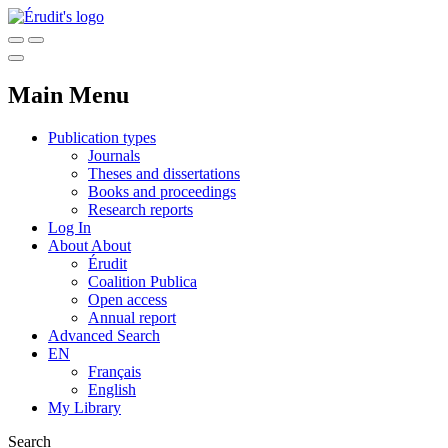
Main Menu
Publication types
Journals
Theses and dissertations
Books and proceedings
Research reports
Log In
About
About
Érudit
Coalition Publica
Open access
Annual report
Advanced Search
EN
Français
English
My Library
Search