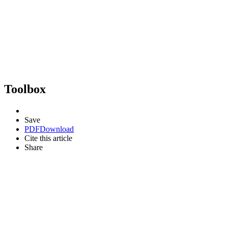
Toolbox
Save
PDF
Download
Cite this article
Share