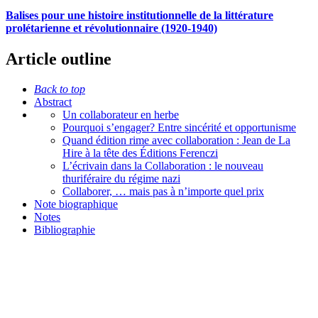
Balises pour une histoire institutionnelle de la littérature
prolétarienne et révolutionnaire (1920-1940)
Article outline
Back to top
Abstract
Un collaborateur en herbe
Pourquoi s’engager? Entre sincérité et opportunisme
Quand édition rime avec collaboration : Jean de La
Hire à la tête des Éditions Ferenczi
L’écrivain dans la Collaboration : le nouveau
thuriféraire du régime nazi
Collaborer, … mais pas à n’importe quel prix
Note biographique
Notes
Bibliographie