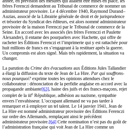
année, en prévision des mesures qui allaient être mises en place, les
frères Ferenczi demandent au Tribunal de commerce de nommer un
administrateur provisoire. Le 4 décembre 1940, Raymond Durand–
Auzias, associé de la Librairie générale de droit et de jurisprudence
et trésorier du Syndicat des éditeurs, est alors nommé administrateur
provisoire de la maison Ferenczi par le Tribunal de commerce de la
Seine. En accord avec les associés (les frères Ferenczi et Paulette
Alexandre), il entame des pourparlers avec Hachette, qui offre de
racheter les Éditions Ferenczi et l’imprimerie qui y est rattachée pour
huit millions de francs en s’engageant à la restituer après la guerre.
Un compromis est alors signé. Mais très rapidement, la situation va
changer.
La parution du
Crime des évacuations
aux Éditions Jules Tallandier
a élargi la diffusion du texte de Jean de La Hire.
Par qui souffrons-
nous pourquoi?
exprime toutes les opinions attendues chez le
collaborateur : dénonciation de la perfidie anglaise en accord avec la
propagande ambiante
[63]
, haine des juifs et des francs-maçons, rejet
e
complet de la
iii
République, adhésion au nazisme, sympathie
envers l’envahisseur. L’occupant allemand ne va pas tarder à
remarquer et à employer un tel talent. Le 14 janvier 1941, Jean de
La Hire est nommé administrateur provisoire des Éditions Ferenczi
sur ordre des Allemands, remplaçant ainsi le précédent
administrateur provisoire.
[64]
Cette nomination n’est pas du goût de
l’administration française qui voit Jean de La Hire comme un