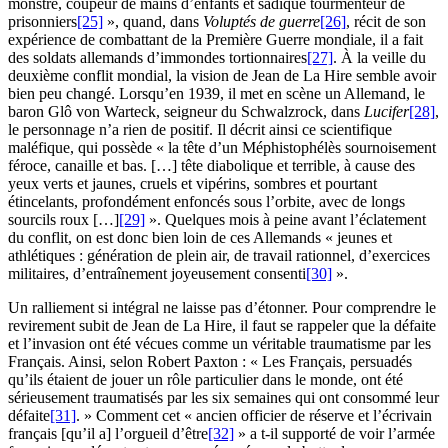
monstre, coupeur de mains d’enfants et sadique tourmenteur de
prisonniers
[25]
», quand, dans
Voluptés de guerre
[26]
, récit de son
expérience de combattant de la Première Guerre mondiale, il a fait
des soldats allemands d’immondes tortionnaires
[27]
. À la veille du
deuxième conflit mondial, la vision de Jean de La Hire semble avoir
bien peu changé. Lorsqu’en 1939, il met en scène un Allemand, le
baron Glô von Warteck, seigneur du Schwalzrock, dans
Lucifer
[28]
,
le personnage n’a rien de positif. Il décrit ainsi ce scientifique
maléfique, qui possède « la tête d’un Méphistophélès sournoisement
féroce, canaille et bas. […] tête diabolique et terrible, à cause des
yeux verts et jaunes, cruels et vipérins, sombres et pourtant
étincelants, profondément enfoncés sous l’orbite, avec de longs
sourcils roux […]
[29]
». Quelques mois à peine avant l’éclatement
du conflit, on est donc bien loin de ces Allemands « jeunes et
athlétiques : génération de plein air, de travail rationnel, d’exercices
militaires, d’entraînement joyeusement consenti
[30]
».
Un ralliement si intégral ne laisse pas d’étonner. Pour comprendre le
revirement subit de Jean de La Hire, il faut se rappeler que la défaite
et l’invasion ont été vécues comme un véritable traumatisme par les
Français. Ainsi, selon Robert Paxton : « Les Français, persuadés
qu’ils étaient de jouer un rôle particulier dans le monde, ont été
sérieusement traumatisés par les six semaines qui ont consommé leur
défaite
[31]
. » Comment cet « ancien officier de réserve et l’écrivain
français [qu’il a] l’orgueil d’être
[32]
» a t-il supporté de voir l’armée