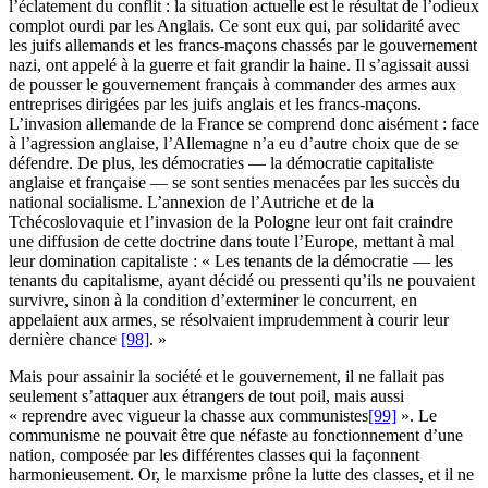
l’éclatement du conflit : la situation actuelle est le résultat de l’odieux
complot ourdi par les Anglais. Ce sont eux qui, par solidarité avec
les juifs allemands et les francs-maçons chassés par le gouvernement
nazi, ont appelé à la guerre et fait grandir la haine. Il s’agissait aussi
de pousser le gouvernement français à commander des armes aux
entreprises dirigées par les juifs anglais et les francs-maçons.
L’invasion allemande de la France se comprend donc aisément : face
à l’agression anglaise, l’Allemagne n’a eu d’autre choix que de se
défendre. De plus, les démocraties — la démocratie capitaliste
anglaise et française — se sont senties menacées par les succès du
national socialisme. L’annexion de l’Autriche et de la
Tchécoslovaquie et l’invasion de la Pologne leur ont fait craindre
une diffusion de cette doctrine dans toute l’Europe, mettant à mal
leur domination capitaliste : « Les tenants de la démocratie — les
tenants du capitalisme, ayant décidé ou pressenti qu’ils ne pouvaient
survivre, sinon à la condition d’exterminer le concurrent, en
appelaient aux armes, se résolvaient imprudemment à courir leur
dernière chance
[98]
. »
Mais pour assainir la société et le gouvernement, il ne fallait pas
seulement s’attaquer aux étrangers de tout poil, mais aussi
« reprendre avec vigueur la chasse aux communistes
[99]
». Le
communisme ne pouvait être que néfaste au fonctionnement d’une
nation, composée par les différentes classes qui la façonnent
harmonieusement. Or, le marxisme prône la lutte des classes, et il ne