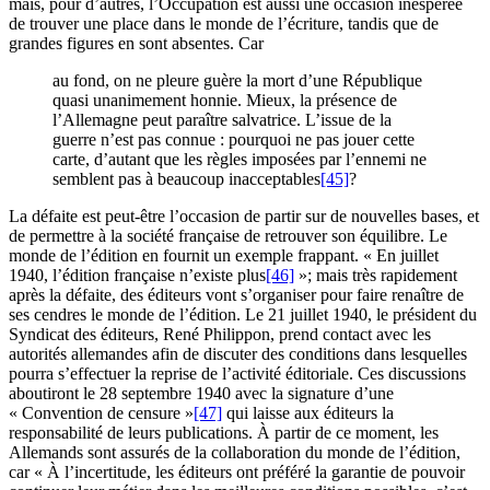
mais, pour d’autres, l’Occupation est aussi une occasion inespérée
de trouver une place dans le monde de l’écriture, tandis que de
grandes figures en sont absentes. Car
au fond, on ne pleure guère la mort d’une République
quasi unanimement honnie. Mieux, la présence de
l’Allemagne peut paraître salvatrice. L’issue de la
guerre n’est pas connue : pourquoi ne pas jouer cette
carte, d’autant que les règles imposées par l’ennemi ne
semblent pas à beaucoup inacceptables
[45]
?
La défaite est peut-être l’occasion de partir sur de nouvelles bases, et
de permettre à la société française de retrouver son équilibre. Le
monde de l’édition en fournit un exemple frappant. « En juillet
1940, l’édition française n’existe plus
[46]
»; mais très rapidement
après la défaite, des éditeurs vont s’organiser pour faire renaître de
ses cendres le monde de l’édition. Le 21 juillet 1940, le président du
Syndicat des éditeurs, René Philippon, prend contact avec les
autorités allemandes afin de discuter des conditions dans lesquelles
pourra s’effectuer la reprise de l’activité éditoriale. Ces discussions
aboutiront le 28 septembre 1940 avec la signature d’une
« Convention de censure »
[47]
qui laisse aux éditeurs la
responsabilité de leurs publications. À partir de ce moment, les
Allemands sont assurés de la collaboration du monde de l’édition,
car « À l’incertitude, les éditeurs ont préféré la garantie de pouvoir