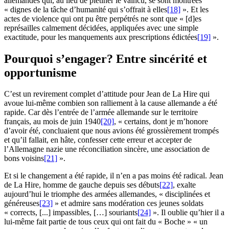
allemandes qui, au lieu de piétiner le vaincu, se sont montrées
« dignes de la tâche d’humanité qui s’offrait à elles
[18]
». Et les
actes de violence qui ont pu être perpétrés ne sont que « [d]es
représailles calmement décidées, appliquées avec une simple
exactitude, pour les manquements aux prescriptions édictées
[19]
».
Pourquoi s’engager? Entre sincérité et
opportunisme
C’est un revirement complet d’attitude pour Jean de La Hire qui
avoue lui-même combien son ralliement à la cause allemande a été
rapide. Car dès l’entrée de l’armée allemande sur le territoire
français, au mois de juin 1940
[20]
, « certains, dont je m’honore
d’avoir été, concluaient que nous avions été grossièrement trompés
et qu’il fallait, en hâte, confesser cette erreur et accepter de
l’Allemagne nazie une réconciliation sincère, une association de
bons voisins
[21]
».
Et si le changement a été rapide, il n’en a pas moins été radical. Jean
de La Hire, homme de gauche depuis ses débuts
[22]
, exalte
aujourd’hui le triomphe des armées allemandes, « disciplinées et
généreuses
[23]
» et admire sans modération ces jeunes soldats
« corrects, [...] impassibles, […] souriants
[24]
». Il oublie qu’hier il a
lui-même fait partie de tous ceux qui ont fait du « Boche » « un