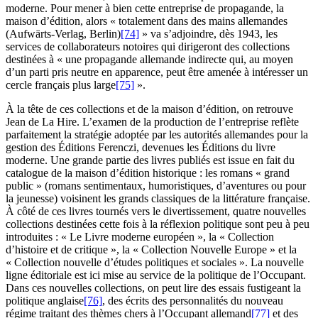
moderne. Pour mener à bien cette entreprise de propagande, la
maison d’édition, alors « totalement dans des mains allemandes
(Aufwärts-Verlag, Berlin)
[74]
» va s’adjoindre, dès 1943, les
services de collaborateurs notoires qui dirigeront des collections
destinées à « une propagande allemande indirecte qui, au moyen
d’un parti pris neutre en apparence, peut être amenée à intéresser un
cercle français plus large
[75]
».
À la tête de ces collections et de la maison d’édition, on retrouve
Jean de La Hire. L’examen de la production de l’entreprise reflète
parfaitement la stratégie adoptée par les autorités allemandes pour la
gestion des Éditions Ferenczi, devenues les Éditions du livre
moderne. Une grande partie des livres publiés est issue en fait du
catalogue de la maison d’édition historique : les romans « grand
public » (romans sentimentaux, humoristiques, d’aventures ou pour
la jeunesse) voisinent les grands classiques de la littérature française.
À côté de ces livres tournés vers le divertissement, quatre nouvelles
collections destinées cette fois à la réflexion politique sont peu à peu
introduites : « Le Livre moderne européen », la « Collection
d’histoire et de critique », la « Collection Nouvelle Europe » et la
« Collection nouvelle d’études politiques et sociales ». La nouvelle
ligne éditoriale est ici mise au service de la politique de l’Occupant.
Dans ces nouvelles collections, on peut lire des essais fustigeant la
politique anglaise
[76]
, des écrits des personnalités du nouveau
régime traitant des thèmes chers à l’Occupant allemand
[77]
et des