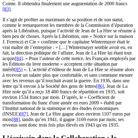
Cointe
.
Il obtiendra finalement une augmentation de 2000 francs
[83]
.
Il s’agit de profiter au maximum de sa position et de son statut,
comme le remarqueront les membres de la Commission d’épuration
après la Libération, puisque l’activité de Jean de La Hire se résume à
bien peu de choses. Après la Libération, une « Notice sur la maison
J. Ferenczi et Cie » confirme que le capitaine Wintermayer était le
vrai maître de l’entreprise : « […] Wintermayer semble avoir eu, en
fait, la direction politique de l’affaire, Jean de La Hire lui étant tout
acquis
[84]
. » Pour l’auteur de cette notice, les Français employés par
les Éditions du livre moderne « acceptent cette situation par
intérêt
[85]
». L’activité d’éditeur de Jean de La Hire se résume alors
à recevoir un salaire plus que confortable, et sans commune mesure
avec les revenus qu’il touchait avant la guerre. En 1936, dans une
lettre qu’il envoie à la Société des gens de lettres
[86]
, Jean de La
Hire note qu’il a reçu 18 400 francs de répartition en 1935, soit
environ 1534 francs par mois. D’après, le « Coefficient de
transformation du franc d'une année en euro 2009 » établi par
l’Institut national de la statistique et des études économiques
(INSEE)
[87]
, Jean de La Hire gagne alors environ 1107 euros par
mois
[88]
, tandis qu’en 1941, il gagne 3169 euros par mois; ses
revenus sont donc trois fois plus élevés en 1943 qu’en 1935.
L’écrivain dans la Collaboration : le