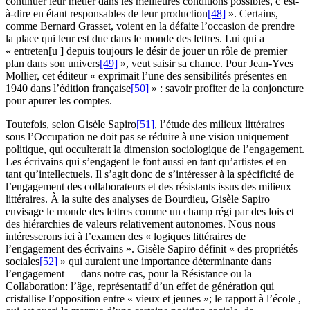
continuer leur métier dans les meilleures conditions possibles, c’est-
à-dire en étant responsables de leur production
[48]
». Certains,
comme Bernard Grasset, voient en la défaite l’occasion de prendre
la place qui leur est due dans le monde des lettres. Lui qui a
« entreten[u ] depuis toujours le désir de jouer un rôle de premier
plan dans son univers
[49]
», veut saisir sa chance. Pour Jean-Yves
Mollier, cet éditeur « exprimait l’une des sensibilités présentes en
1940 dans l’édition française
[50]
» : savoir profiter de la conjoncture
pour apurer les comptes.
Toutefois, selon Gisèle Sapiro
[51]
, l’étude des milieux littéraires
sous l’Occupation ne doit pas se réduire à une vision uniquement
politique, qui occulterait la dimension sociologique de l’engagement.
Les écrivains qui s’engagent le font aussi en tant qu’artistes et en
tant qu’intellectuels. Il s’agit donc de s’intéresser à la spécificité de
l’engagement des collaborateurs et des résistants issus des milieux
littéraires. À la suite des analyses de Bourdieu, Gisèle Sapiro
envisage le monde des lettres comme un champ régi par des lois et
des hiérarchies de valeurs relativement autonomes. Nous nous
intéresserons ici à l’examen des « logiques littéraires de
l’engagement des écrivains ». Gisèle Sapiro définit « des propriétés
sociales
[52]
» qui auraient une importance déterminante dans
l’engagement — dans notre cas, pour la Résistance ou la
Collaboration: l’âge, représentatif d’un effet de génération qui
cristallise l’opposition entre « vieux et jeunes »; le rapport à l’école ,