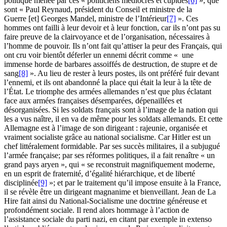
politique menée par ces « politiciens médiocres et cupides
[6]
», que
sont « Paul Reynaud, président du Conseil et ministre de la
Guerre [et] Georges Mandel, ministre de l’Intérieur
[7]
». Ces
hommes ont failli à leur devoir et à leur fonction, car ils n’ont pas su
faire preuve de la clairvoyance et de l’organisation, nécessaires à
l’homme de pouvoir. Ils n’ont fait qu’attiser la peur des Français, qui
ont cru voir bientôt déferler un ennemi décrit comme « une
immense horde de barbares assoiffés de destruction, de stupre et de
sang
[8]
». Au lieu de rester à leurs postes, ils ont préféré fuir devant
l’ennemi, et ils ont abandonné la place qui était la leur à la tête de
l’État. Le triomphe des armées allemandes n’est que plus éclatant
face aux armées françaises désemparées, dépenaillées et
désorganisées. Si les soldats français sont à l’image de la nation qui
les a vus naître, il en va de même pour les soldats allemands. Et cette
Allemagne est à l’image de son dirigeant : rajeunie, organisée et
vraiment socialiste grâce au national socialisme. Car Hitler est un
chef littéralement formidable. Par ses succès militaires, il a subjugué
l’armée française; par ses réformes politiques, il a fait renaître « un
grand pays aryen », qui « se reconstruit magnifiquement moderne,
en un esprit de fraternité, d’égalité hiérarchique, et de liberté
disciplinée
[9]
»; et par le traitement qu’il impose ensuite à la France,
il se révèle être un dirigeant magnanime et bienveillant. Jean de La
Hire fait ainsi du National-Socialisme une doctrine généreuse et
profondément sociale. Il rend alors hommage à l’action de
l’assistance sociale du parti nazi, en citant par exemple in extenso