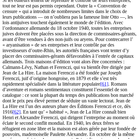
Si les éditeurs tentent de reprendre le contrôle de leurs entreprises,
tout ne leur est pas permis cependant. Outre la « Convention de
censure » qui a introduit de nombreuses limites dans le choix de
leurs publications — on n’oubliera pas la fameuse liste Otto —, les
lois antijuives touchent également le monde de l’édition. Avec
l’ordonnance allemande du 18 octobre 1940, toutes les entreprises
juives doivent être placées sous la direction de commissaires-gérants,
avant d’être vendues à des non-juifs ou aryens. Pour contrecarrer l’
« aryanisation » de ses entreprises et leur contrôle par des
investisseurs d’outre-Rhin, les autorités françaises vont tenter d’y
placer des commissaires-gérants défavorables à l’entrée de capitaux
allemands. Trois maisons d’édition vont alors être concernées :
Calmann-Lévy, Nathan et Ferenczi, qui va bientôt être dirigée par
Jean de La Hire. La maison Ferenczi a été fondée par Joseph
Ferenczi, juif d’origine hongroise, en 1879 et elle s’est très
rapidement spécialisée dans la littérature populaire
[61]
. Romans
d’aventure et romans sentimentaux constituent l’essentiel de son
catalogue : ce sont la plupart du temps des publications bon marché
dont le prix peu élevé permet de séduire un vaste lectorat. Jean de
La Hire est l’un des auteurs phare des Éditions Ferenczi et ce, dès
1916
[62]
. En tant qu’ « habitué », Jean de La Hire connaît bien
Henri et Alexandre Ferenczi, qui dirigent l’entreprise au moment où
éclate le second conflit mondial. En 1940, les deux frères se
réfugient en zone libre et la maison est alors gérée par leur fondée de
pouvoirs, mademoiselle Paulette Alexandre. En octobre de la même