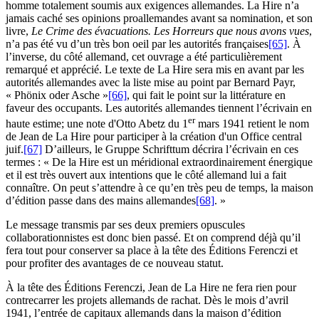
homme totalement soumis aux exigences allemandes. La Hire n’a
jamais caché ses opinions proallemandes avant sa nomination, et son
livre,
Le Crime des évacuations. Les Horreurs que nous avons vues
,
n’a pas été vu d’un très bon oeil par les autorités françaises
[65]
. À
l’inverse, du côté allemand, cet ouvrage a été particulièrement
remarqué et apprécié. Le texte de La Hire sera mis en avant par les
autorités allemandes avec la liste mise au point par Bernard Payr,
« Phönix oder Asche »
[66]
, qui fait le point sur la littérature en
faveur des occupants. Les autorités allemandes tiennent l’écrivain en
er
haute estime; une note d'Otto Abetz du 1
mars 1941 retient le nom
de Jean de La Hire pour participer à la création d'un Office central
juif.
[67]
D’ailleurs, le Gruppe Schrifttum décrira l’écrivain en ces
termes : « De la Hire est un méridional extraordinairement énergique
et il est très ouvert aux intentions que le côté allemand lui a fait
connaître. On peut s’attendre à ce qu’en très peu de temps, la maison
d’édition passe dans des mains allemandes
[68]
. »
Le message transmis par ses deux premiers opuscules
collaborationnistes est donc bien passé. Et on comprend déjà qu’il
fera tout pour conserver sa place à la tête des Éditions Ferenczi et
pour profiter des avantages de ce nouveau statut.
À la tête des Éditions Ferenczi, Jean de La Hire ne fera rien pour
contrecarrer les projets allemands de rachat. Dès le mois d’avril
1941, l’entrée de capitaux allemands dans la maison d’édition