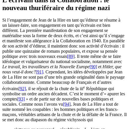
nouveau thuriféraire du régime nazi
Si l’engagement de Jean de la Hire en tant qu’éditeur se résume à
un laisser-faire, son engagement en tant qu’écrivain est bien
différent. La première manifestation de son engagement se
matérialise sous la forme de deux écrits, et c’est ainsi qu’il s’engage
et manifeste son allégeance à la Collaboration en 1940. En parallèle
de son activité d’éditeur, il maintient donc son activité d’écrivain : il
publie une quinzaine de romans populaires, et expose sa pensée
politique avec trois nouveaux essais
[89]
. Il tente même de se faire
idéologue et vulgarisateur du national socialisme, notamment avec
Le travail, les travailleurs et la Nouvelle Europe
[90]
et
Hitler, que
nous veut-il donc?
[91]
.
Cependant, les idées développées par Jean
de La Hire ne sont pas d’une très grande originalité dans le paysage
collaborationniste. Comme beaucoup de Français et d’autres
e
écrivains
[92]
, il se réjouit de la chute de la
iii
République qui
symbolise un ordre ancien décadent. C’est le moment d’« apurer les
comptes
[93]
» et de partir sur de nouvelles bases politiques et
sociales. Comme nous l’avons vu
[94]
, Jean de La Hire a tout de
suite nommé les coupables : les hommes politiques et les francs-
maçons, véritables artisans de la chute et de la défaite de la France. Il
se met donc au diapason du régime vichyssois qui