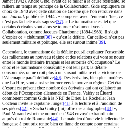
Jamet (1942). André Gide, avant de se rallier à la cause résistante, se
ralliera un temps au principe de la Collaboration. Gide expliquera ce
choix de 1940 avec cette citation de Goethe que l’on retrouve dans
son
Journal
, publié dès 1944 : « composer avec l’ennemi d’hier, ce
n’est pas lâcheté mais sagesse
[37]
. » Le traumatisme est tel que
certains écrivains vont alors se tourner résolument vers la
Collaboration, comme Jacques Chardonne (1884-1968). Il s’agit
d’expier ce « châtiment
[38]
» qu’est la défaite. Car celle-ci n’est pas
seulement militaire et politique, elle est surtout intime
[39]
.
Cependant, le traumatisme de la défaite peut-il expliquer l’ensemble
des ralliements au nouveau régime et des relations qui vont se nouer
entre le monde littéraire français et les autorités d’Occupation? Le
choc et le traumatisme consécutif y ont leur part; la défaite
consommée, on ne croit plus à un sursaut militaire et la victoire de
l’Allemagne paraît définitive
[40]
. Des écrivains, bien plus modérés
que La Hire, vont ainsi se tourner vers le nouveau régime. Cet état
d’esprit est présent chez nombre des écrivains qui ont collaboré au
début de l’Occupation allemande en France. Valéry et Éluard
contribuent comme Gide à la NRF de Drieu La Rochelle; Jean
Cocteau invite le capitaine Jünger
[41]
à la lecture et à l’audition de
ses pièces
[42]
; « Sacha Guitry [lui] offre des autographes
[43]
»;
Paul Morand est même nommé en 1943 envoyé extraordinaire
auprès du roi de Roumanie
[44]
. Le maintien d’une vie intellectuelle
française à tout prix rentre bien en ligne de compte pour certains;