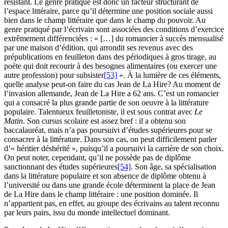
résistant. Le genre pratiqué est donc un facteur structurant de
l’espace littéraire, parce qu’il détermine une position sociale aussi
bien dans le champ littéraire que dans le champ du pouvoir. Au
genre pratiqué par l’écrivain sont associées des conditions d’exercice
extrêmement différenciées : « […] du romancier à succès mensualisé
par une maison d’édition, qui arrondit ses revenus avec des
prépublications en feuilleton dans des périodiques à gros tirage, au
poète qui doit recourir à des besognes alimentaires (ou exercer une
autre profession) pour subsister
[53]
». À la lumière de ces éléments,
quelle analyse peut-on faire du cas Jean de La Hire? Au moment de
l’invasion allemande, Jean de La Hire a 62 ans. C’est un romancier
qui a consacré la plus grande partie de son oeuvre à la littérature
populaire. Talentueux feuilletoniste, il est sous contrat avec
Le
Matin
. Son cursus scolaire est assez bref : il a obtenu son
baccalauréat, mais n’a pas poursuivi d’études supérieures pour se
consacrer à la littérature. Dans son cas, on peut difficilement parler
d’« héritier déshérité », puisqu’il a poursuivi la carrière de son choix.
On peut noter, cependant, qu’il ne possède pas de diplôme
sanctionnant des études supérieures
[54]
. Son âge, sa spécialisation
dans la littérature populaire et son absence de diplôme obtenu à
l’université ou dans une grande école déterminent la place de Jean
de La Hire dans le champ littéraire : une position dominée. Il
n’appartient pas, en effet, au groupe des écrivains au talent reconnu
par leurs pairs, issu du monde intellectuel dominant.