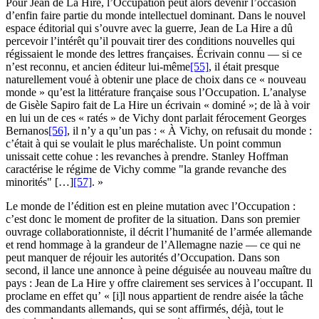
Pour Jean de La Hire, l’Occupation peut alors devenir l’occasion
d’enfin faire partie du monde intellectuel dominant. Dans le nouvel
espace éditorial qui s’ouvre avec la guerre, Jean de La Hire a dû
percevoir l’intérêt qu’il pouvait tirer des conditions nouvelles qui
régissaient le monde des lettres françaises. Écrivain connu — si ce
n’est reconnu, et ancien éditeur lui-même
[55]
, il était presque
naturellement voué à obtenir une place de choix dans ce « nouveau
monde » qu’est la littérature française sous l’Occupation. L’analyse
de Gisèle Sapiro fait de La Hire un écrivain « dominé »; de là à voir
en lui un de ces « ratés » de Vichy dont parlait férocement Georges
Bernanos
[56]
, il n’y a qu’un pas : « À Vichy, on refusait du monde :
c’était à qui se voulait le plus maréchaliste. Un point commun
unissait cette cohue : les revanches à prendre. Stanley Hoffman
caractérise le régime de Vichy comme "la grande revanche des
minorités" […]
[57]
. »
Le monde de l’édition est en pleine mutation avec l’Occupation :
c’est donc le moment de profiter de la situation. Dans son premier
ouvrage collaborationniste, il décrit l’humanité de l’armée allemande
et rend hommage à la grandeur de l’Allemagne nazie — ce qui ne
peut manquer de réjouir les autorités d’Occupation. Dans son
second, il lance une annonce à peine déguisée au nouveau maître du
pays : Jean de La Hire y offre clairement ses services à l’occupant. Il
proclame en effet qu’ « [i]l nous appartient de rendre aisée la tâche
des commandants allemands, qui se sont affirmés, déjà, tout le