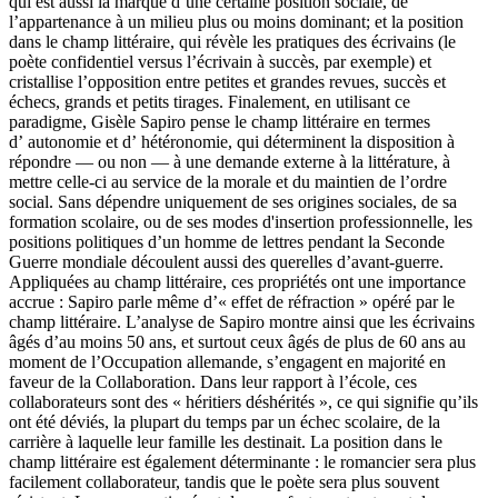
qui est aussi la marque d’une certaine position sociale, de
l’appartenance à un milieu plus ou moins dominant; et la position
dans le champ littéraire, qui révèle les pratiques des écrivains (le
poète confidentiel versus l’écrivain à succès, par exemple) et
cristallise l’opposition entre petites et grandes revues, succès et
échecs, grands et petits tirages. Finalement, en utilisant ce
paradigme, Gisèle Sapiro pense le champ littéraire en termes
d’ autonomie et d’ hétéronomie, qui déterminent la disposition à
répondre — ou non — à une demande externe à la littérature, à
mettre celle-ci au service de la morale et du maintien de l’ordre
social. Sans dépendre uniquement de ses origines sociales, de sa
formation scolaire, ou de ses modes d'insertion professionnelle, les
positions politiques d’un homme de lettres pendant la Seconde
Guerre mondiale découlent aussi des querelles d’avant-guerre.
Appliquées au champ littéraire, ces propriétés ont une importance
accrue : Sapiro parle même d’« effet de réfraction » opéré par le
champ littéraire. L’analyse de Sapiro montre ainsi que les écrivains
âgés d’au moins 50 ans, et surtout ceux âgés de plus de 60 ans au
moment de l’Occupation allemande, s’engagent en majorité en
faveur de la Collaboration. Dans leur rapport à l’école, ces
collaborateurs sont des « héritiers déshérités », ce qui signifie qu’ils
ont été déviés, la plupart du temps par un échec scolaire, de la
carrière à laquelle leur famille les destinait. La position dans le
champ littéraire est également déterminante : le romancier sera plus
facilement collaborateur, tandis que le poète sera plus souvent