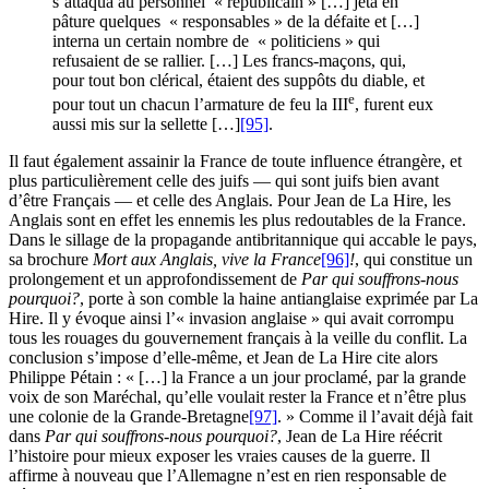
s’attaqua au personnel « républicain » […] jeta en
pâture quelques « responsables » de la défaite et […]
interna un certain nombre de « politiciens » qui
refusaient de se rallier. […] Les francs-maçons, qui,
pour tout bon clérical, étaient des suppôts du diable, et
e
pour tout un chacun l’armature de feu la
III
, furent eux
aussi mis sur la sellette […]
[95]
.
Il faut également assainir la France de toute influence étrangère, et
plus particulièrement celle des juifs — qui sont juifs bien avant
d’être Français — et celle des Anglais. Pour Jean de La Hire, les
Anglais sont en effet les ennemis les plus redoutables de la France.
Dans le sillage de la propagande antibritannique qui accable le pays,
sa brochure
Mort aux Anglais, vive la France
[96]
!
, qui constitue un
prolongement et un approfondissement de
Par qui souffrons-nous
pourquoi?
, porte à son comble la haine antianglaise exprimée par La
Hire. Il y évoque ainsi l’« invasion anglaise » qui avait corrompu
tous les rouages du gouvernement français à la veille du conflit. La
conclusion s’impose d’elle-même, et Jean de La Hire cite alors
Philippe Pétain : « […] la France a un jour proclamé, par la grande
voix de son Maréchal, qu’elle voulait rester la France et n’être plus
une colonie de la Grande-Bretagne
[97]
. » Comme il l’avait déjà fait
dans
Par qui souffrons-nous pourquoi?
, Jean de La Hire réécrit
l’histoire pour mieux exposer les vraies causes de la guerre. Il
affirme à nouveau que l’Allemagne n’est en rien responsable de