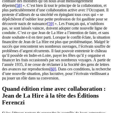
contraire des monstres qu’on nous avait mensongèrement
dépeints
[58]
». C’est bien là tout le principe de la collaboration, et
plus particulièrement d’une collaboration active avec l’Occupant. Il
proteste d’ailleurs de sa sincérité en épinglant tous ceux qui « se
dépêchèrent d’oublier leur petite profession de foi gaulliste pour se
découvrir nazis de naissance
[59]
». Les Français qui, n’oublions
pas, se sont laissés vaincre, doivent adopter cette nouvelle ligne de
conduite. C’est ce que Jean de La Hire a l’intention de faire, et sans
doute souhaite-t-il en tirer parti. Lorsque le conflit éclate, la situation
financière de Jean de La Hire est plus que problématique. Malgré le
succès que rencontrent ses nombreux ouvrages, l’écrivain souffre de
problèmes d’argent récurrents. Il faut pouvoir entretenir le château
qu’il possède en Indre-et-Loire, payer les fêtes qu’il y organise et
financer les frais occasionnés par ses nombreux voyages. À partir de
l’année 1935, il ne cesse de réclamer à la Société des gens de lettres
des avances sur reproductions
[60]
. Dans ces conditions, la recherche
d’une nouvelle situation, plus lucrative, pour l’écrivain vieillissant a
pu jouer un rôle dans sa conversion.
Quand édition rime avec collaboration :
Jean de La Hire à la tête des Éditions
Ferenczi