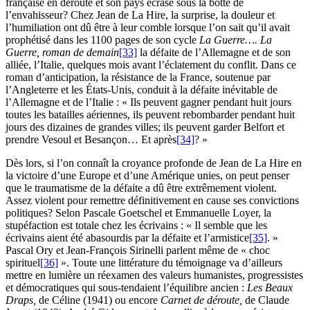
française en déroute et son pays écrasé sous la botte de
l’envahisseur? Chez Jean de La Hire, la surprise, la douleur et
l’humiliation ont dû être à leur comble lorsque l’on sait qu’il avait
prophétisé dans les 1100 pages de son cycle
La Guerre…. La
Guerre, roman de demain
[33]
la défaite de l’Allemagne et de son
alliée, l’Italie, quelques mois avant l’éclatement du conflit. Dans ce
roman d’anticipation, la résistance de la France, soutenue par
l’Angleterre et les États-Unis, conduit à la défaite inévitable de
l’Allemagne et de l’Italie : « Ils peuvent gagner pendant huit jours
toutes les batailles aériennes, ils peuvent rebombarder pendant huit
jours des dizaines de grandes villes; ils peuvent garder Belfort et
prendre Vesoul et Besançon… Et après
[34]
? »
Dès lors, si l’on connaît la croyance profonde de Jean de La Hire en
la victoire d’une Europe et d’une Amérique unies, on peut penser
que le traumatisme de la défaite a dû être extrêmement violent.
Assez violent pour remettre définitivement en cause ses convictions
politiques? Selon Pascale Goetschel et Emmanuelle Loyer, la
stupéfaction est totale chez les écrivains : « Il semble que les
écrivains aient été abasourdis par la défaite et l’armistice
[35]
. »
Pascal Ory et Jean-François Sirinelli parlent même de « choc
spirituel
[36]
». Toute une littérature du témoignage va d’ailleurs
mettre en lumière un réexamen des valeurs humanistes, progressistes
et démocratiques qui sous-tendaient l’équilibre ancien :
Les Beaux
Draps,
de Céline (1941) ou encore
Carnet de déroute,
de Claude