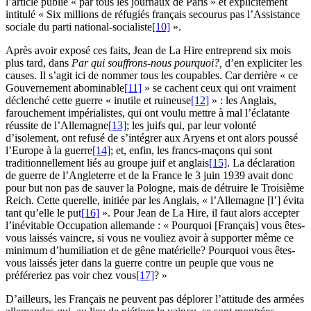
l’article publié « par tous les journaux de Paris » et explicitement
intitulé « Six millions de réfugiés français secourus pas l’Assistance
sociale du parti national-socialiste
[10]
».
Après avoir exposé ces faits, Jean de La Hire entreprend six mois
plus tard, dans
Par qui souffrons-nous pourquoi?,
d’en expliciter les
causes. Il s’agit ici de nommer tous les coupables. Car derrière « ce
Gouvernement abominable
[11]
» se cachent ceux qui ont vraiment
déclenché cette guerre « inutile et ruineuse
[12]
» : les Anglais,
farouchement impérialistes, qui ont voulu mettre à mal l’éclatante
réussite de l’Allemagne
[13]
; les juifs qui, par leur volonté
d’isolement, ont refusé de s’intégrer aux Aryens et ont alors poussé
l’Europe à la guerre
[14]
; et, enfin, les francs-maçons qui sont
traditionnellement liés au groupe juif et anglais
[15]
. La déclaration
de guerre de l’Angleterre et de la France le 3 juin 1939 avait donc
pour but non pas de sauver la Pologne, mais de détruire le Troisième
Reich. Cette querelle, initiée par les Anglais, « l’Allemagne [l’] évita
tant qu’elle le put
[16]
». Pour Jean de La Hire, il faut alors accepter
l’inévitable Occupation allemande : « Pourquoi [Français] vous êtes-
vous laissés vaincre, si vous ne vouliez avoir à supporter même ce
minimum d’humiliation et de gêne matérielle? Pourquoi vous êtes-
vous laissés jeter dans la guerre contre un peuple que vous ne
préféreriez pas voir chez vous
[17]
? »
D’ailleurs, les Français ne peuvent pas déplorer l’attitude des armées