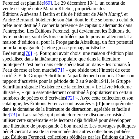
Ferenczi est planifiée
[69]
. Le 29 décembre 1941, un contrat de
vente est signé entre Maxim Klieber, propriétaire des
Éditions Aufwärts à Berlin et fils de l’éditeur de
Mein Kampf
, et
André Bertrand, hôtelier de son état, dont le rôle se borne à celui de
prête-nom destiné à cacher la présence de capitaux allemands dans
l’entreprise. Les Éditions Ferenczi, qui deviennent les Éditions du
livre moderne, sont dès lors contrôlées par le pouvoir allemand. La
maison d’édition a, pour la Propaganda Abteilung, un fort potentiel
pour la propagande (« eine grosse propagandistische
Bedeutung
[70]
»). Pourquoi avoir choisi une maison d’édition plus
spécialisée dans la littérature populaire que dans la littérature
politique? C’est bien dans cette spécialisation dans « les romans à
l’eau de rose et bon marché
[71]
» que réside tout l’intérêt de cette
société. Et le Gruppe Schrifttum l’a parfaitement compris. Dans son
rapport d’activités pour la période du 2 au 9 août 1941, le Gruppe
Schrifttum signale l’existence de la collection « Le Livre Moderne
illustré », « qui a essentiellement contribué à populariser un certain
nombres de poètes et d’écrivains
[72]
». Avec cette collection et son
catalogue, les Éditions Ferenczi sont assurées « [d’]une suprématie
dans le domaine de la littérature de distraction, agréable et facile à
lire
[73]
». La stratégie qui pointe derrière ce discours consiste à
utiliser cette suprématie et le lectorat déjà fidélisé pour développer
une littérature de propagande à bon marché. Les ouvrages politiques
bénéficieront ainsi de la renommée des autres collections publiées
aux Éditions Ferenczi, collections rééditées par les Éditions du livre