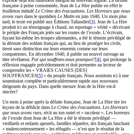
exprime déjà son ralliement intégral au nouveau régime. La défaite
française à peine consommée, Jean de La Hire publie en effet le
feuilleton intitulé
Le Crime des évacuations. Les Horreurs que nous
avons vues
dans le quotidien
Le Matin
en juin 1940. Un mois plus
tard, le texte est publié aux Éditions Tallandier
[3]
. Jean de La Hire
produit ici un témoignage à chaud, un reportage « vérité » décrivant
le périple des Français jetés sur les routes de l’exode. L’écrivain,
fuyant lui-même les troupes allemandes, a été le témoin privilégié de
la déroute des soldats français qui, au lieu de protéger les civils,
tirent sans distinction sur leurs ennemis comme sur leurs
compatriotes. En décembre 1940, il publie un nouvel ouvrage au
titre révélateur,
Par qui souffrons-nous pourquoi?
[4]
,
qui prolonge la
réflexion engagée précédemment et doit permettre au lecteur de
comprendre les « VRAIES CAUSES [DES]
SOUFFRANCES
[5]
» du peuple français. Nous assistons ici à une
soumission complète et particulièrement rapide aux nouveaux
dirigeants du pays. Dans quelle mesure Jean de la Hire est-il
sincère?
Un mois à peine après la défaite française, Jean de La Hire tire les
leçons de la débâcle dans
Le Crime des évacuations. Les Horreurs
que nous avons vues
, récit au ton outré et « racoleur ». Les horreurs
de l’exode dont Jean de La Hire a été le témoin privilégié —
vieillards et enfants apeurés, familles séparées, tirs français fauchant
« malencontreusement » les réfugiés — n’est que le résultat de la