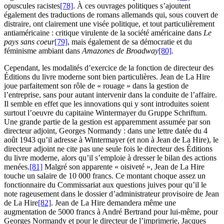
opuscules racistes
[78]
. À ces ouvrages politiques s’ajoutent
également des traductions de romans allemands qui, sous couvert de
distraire, ont clairement une visée politique, et tout particulièrement
antiaméricaine : critique virulente de la société américaine dans
Le
pays sans coeur
[79]
, mais également de sa démocratie et du
féminisme ambiant dans
Amazones de Broadway
[80]
.
Cependant, les modalités d’exercice de la fonction de directeur des
Éditions du livre moderne sont bien particulières. Jean de La Hire
joue parfaitement son rôle de « rouage » dans la gestion de
l’entreprise, sans pour autant intervenir dans la conduite de l’affaire.
Il semble en effet que les innovations qui y sont introduites soient
surtout l’oeuvre du capitaine Wintermayer du Gruppe Schriftum.
Une grande partie de la gestion est apparemment assumée par son
directeur adjoint, Georges Normandy : dans une lettre datée du 4
août 1943 qu’il adresse à Wintermayer (et non à Jean de La Hire), le
directeur adjoint ne cite pas une seule fois le directeur des Éditions
du livre moderne, alors qu’il s’emploie à dresser le bilan des actions
menées.
[81]
Malgré son apparente « oisiveté », Jean de La Hire
touche un salaire de 10 000 francs. Ce montant choque assez un
fonctionnaire du Commissariat aux questions juives pour qu’il le
note rageusement dans le dossier d’administrateur provisoire de Jean
de La Hire
[82]
. Jean de La Hire demandera même une
augmentation de 5000 francs à André Bertrand pour lui-même, pour
Georges Normandy et pour le directeur de l’imprimerie, Jacques