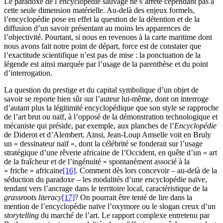
Le paradoxe de l’encyclopédie sauvage ne s’arrête cependant pas à
cette seule dimension matérielle. Au-delà des enjeux formels,
l’encyclopédie pose en effet la question de la détention et de la
diffusion d’un savoir présentant au moins les apparences de
l’objectivité. Pourtant, si nous en revenons à la carte maritime dont
nous avons fait notre point de départ, force est de constater que
l’exactitude scientifique n’est pas de mise : la ponctuation de la
légende est ainsi marquée par l’usage de la parenthèse et du point
d’interrogation.
La question du prestige et du capital symbolique d’un objet de
savoir se reporte bien sûr sur l’auteur lui-même, dont on interroge
d’autant plus la légitimité encyclopédique que son style se rapproche
de l’art brut ou naïf, à l’opposé de la démonstration technologique et
mécaniste qui préside, par exemple, aux planches de l’
Encyclopédie
de Diderot et d’Alembert. Ainsi, Jean-Loup Amselle voit en Bruly
un « dessinateur naïf », dont la célébrité se fonderait sur l’usage
stratégique d’une rêverie africaine de l’Occident, en quête d’un « art
de la fraîcheur et de l’ingénuité » spontanément associé à la
« friche » africaine
[16]
. Comment dès lors concevoir – au-delà de la
séduction du paradoxe – les modalités d’une encyclopédie naïve,
tendant vers l’ancrage dans le territoire local, caractéristique de la
grassroots literacy
[17]
? On pourrait être tenté de lire dans la
mention de l’encyclopédie naïve l’oxymore ou le slogan creux d’un
storytelling
du marché de l’art. Le rapport complexe entretenu par