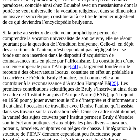
paradoxes, coïncide ainsi chez Bouabré avec un messianisme dont la
portée se veut universelle : la vocation religieuse, dans sa dimension
inclusive et syncrétique, constituerait à ce titre le premier ingrédient
de ce qui deviendra l’encyclopédie brulyenne.
Si la prise au sérieux de cette veine prophétique permet de
comprendre la vocation universaliste de son oeuvre, elle ne résout
pourtant pas la question de l’érudition brulyenne. Celle-ci, en dépit
des assertions de l’auteur, n’est cependant pas négligeable et se
fonde sur son insertion dans le dispositif d’acquisition de
connaissances mis en place par l’africanisme. La constitution d’une
« science impériale pour l’Afrique
[24]
», largement fondée sur le
recours à des observateurs locaux, constitue en effet un préalable à
la carrière de Frédéric Bruly Bouabré, tout comme elle a pu
contribuer à la reconnaissance d’Amadou Hampaté Bâ
[25]
. Les
premières contributions scientifiques de Bruly s’inscrivent ainsi dans
le cadre de l’Institut Français d’Afrique Noire (IFAN), qu’il rejoint
en 1958 pour y jouer avant tout le rôle d’interprète et d’informateur :
il eut ainsi l’occasion de travailler avec Denise Paulme qu’il assista
dans ses travaux sur la civilisation bété. Dans ce cadre institutionnel,
la variété des sujets couverts par l’Institut permet à Bruly d’étendre
son intérêt aux pratiques et aux objets les plus divers – masques,
poteaux, bracelets, sculptures ou pièges de chasse. L’intégration à la
structure de l’IFAN demeure cependant peu fructueuse pour
Bouabré, qui ne parvient pas à s’extraire du statut d’informateur