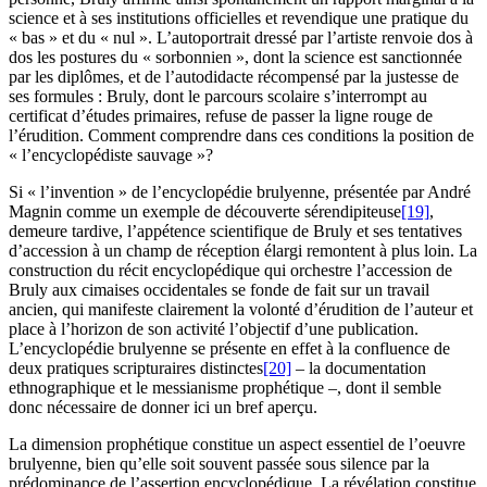
science et à ses institutions officielles et revendique une pratique du
« bas » et du « nul ». L’autoportrait dressé par l’artiste renvoie dos à
dos les postures du « sorbonnien », dont la science est sanctionnée
par les diplômes, et de l’autodidacte récompensé par la justesse de
ses formules : Bruly, dont le parcours scolaire s’interrompt au
certificat d’études primaires, refuse de passer la ligne rouge de
l’érudition. Comment comprendre dans ces conditions la position de
« l’encyclopédiste sauvage »?
Si « l’invention » de l’encyclopédie brulyenne, présentée par André
Magnin comme un exemple de découverte sérendipiteuse
[19]
,
demeure tardive, l’appétence scientifique de Bruly et ses tentatives
d’accession à un champ de réception élargi remontent à plus loin. La
construction du récit encyclopédique qui orchestre l’accession de
Bruly aux cimaises occidentales se fonde de fait sur un travail
ancien, qui manifeste clairement la volonté d’érudition de l’auteur et
place à l’horizon de son activité l’objectif d’une publication.
L’encyclopédie brulyenne se présente en effet à la confluence de
deux pratiques scripturaires distinctes
[20]
– la documentation
ethnographique et le messianisme prophétique –, dont il semble
donc nécessaire de donner ici un bref aperçu.
La dimension prophétique constitue un aspect essentiel de l’oeuvre
brulyenne, bien qu’elle soit souvent passée sous silence par la
prédominance de l’assertion encyclopédique. La révélation constitue