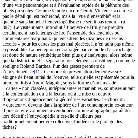
d’une vue panoramique et à l’évaluation rapide de la pléthore des
objets présentés. Comme le note encore Cédric Vincent : « ce n’est
pas le détail qui est recherché, mais la “vue d’ensemble” et la
quantité sans laquelle l’encyclopédisme ne serait pas rendu » (p.
397). Le visiteur ainsi introduit à l’oeuvre de Bruly ne prendra
certainement pas le temps de lire l’ensemble des légendes ou
commentaires marginaux qui encadrent les dizaines de dessins
accolés – pour les cartes les plus mal placées, il n’en aura pas même
la possibilité. La perception encouragée par ce mode d’accrochage
est donc de nature synthétique bien plus qu’analytique, alors même
que la distinction et la séparation des éléments constituent, comme le
souligne Roland Barthes, l’un des gestes premiers de
l’encyclopédiste
[11]
. Ce mode de présentation demeure assez
éloigné de l’état initial de l’oeuvre, telle qu’elle est présentée pour la
première fois à André Magnin, sous la forme d’un amas de
« cartes » non classées, indépendantes et maniables, soumises autant
à la contemplation qu’à la lecture ou à la mise en oeuvre
d’opérations d’agencement à géométries variables. Le choix du
« curateur », devenu dans la sphère de l’art contemporain co-auteur
d’une oeuvre volontiers revendiquée comme allographe, paraît dès
lors décisif : l’encyclopédie n’est-elle d’ailleurs pas
traditionnellement oeuvre collective, fondée sur le partage des
tâches?
Sans minorer en rien le rôle joué par André Magnin, nous nous