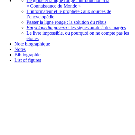
Le globe et la ligne rouge : introduction à la
« Connaissance du Monde »
L’informateur et le prophète : aux sources de
l’encyclopédie
Passer la ligne rouge : la solution du rébus
Encyclopedia povera
: les signes au-delà des marges
Le livre impossible, ou pourquoi on ne compte pas les
étoiles
Note biographique
Notes
Bibliographie
List of figures