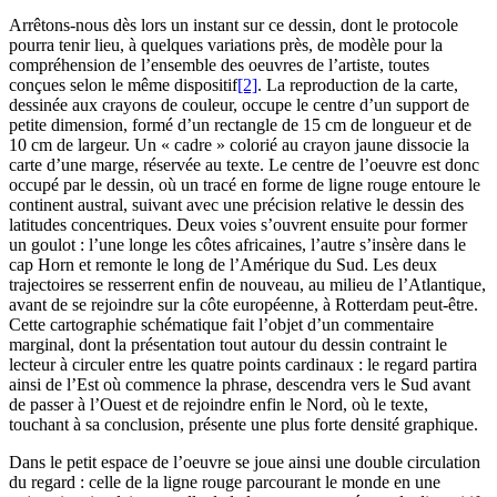
Arrêtons-nous dès lors un instant sur ce dessin, dont le protocole
pourra tenir lieu, à quelques variations près, de modèle pour la
compréhension de l’ensemble des oeuvres de l’artiste, toutes
conçues selon le même dispositif
[2]
. La reproduction de la carte,
dessinée aux crayons de couleur, occupe le centre d’un support de
petite dimension, formé d’un rectangle de 15 cm de longueur et de
10 cm de largeur. Un « cadre » colorié au crayon jaune dissocie la
carte d’une marge, réservée au texte. Le centre de l’oeuvre est donc
occupé par le dessin, où un tracé en forme de ligne rouge entoure le
continent austral, suivant avec une précision relative le dessin des
latitudes concentriques. Deux voies s’ouvrent ensuite pour former
un goulot : l’une longe les côtes africaines, l’autre s’insère dans le
cap Horn et remonte le long de l’Amérique du Sud. Les deux
trajectoires se resserrent enfin de nouveau, au milieu de l’Atlantique,
avant de se rejoindre sur la côte européenne, à Rotterdam peut-être.
Cette cartographie schématique fait l’objet d’un commentaire
marginal, dont la présentation tout autour du dessin contraint le
lecteur à circuler entre les quatre points cardinaux : le regard partira
ainsi de l’Est où commence la phrase, descendra vers le Sud avant
de passer à l’Ouest et de rejoindre enfin le Nord, où le texte,
touchant à sa conclusion, présente une plus forte densité graphique.
Dans le petit espace de l’oeuvre se joue ainsi une double circulation
du regard : celle de la ligne rouge parcourant le monde en une