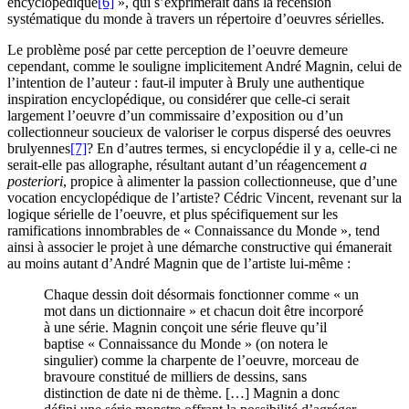
encyclopédique
[6]
», qui s’exprimerait dans la recension
systématique du monde à travers un répertoire d’oeuvres sérielles.
Le problème posé par cette perception de l’oeuvre demeure
cependant, comme le souligne implicitement André Magnin, celui de
l’intention de l’auteur : faut-il imputer à Bruly une authentique
inspiration encyclopédique, ou considérer que celle-ci serait
largement l’oeuvre d’un commissaire d’exposition ou d’un
collectionneur soucieux de valoriser le corpus dispersé des oeuvres
brulyennes
[7]
? En d’autres termes, si encyclopédie il y a, celle-ci ne
serait-elle pas allographe, résultant autant d’un réagencement
a
posteriori
, propice à alimenter la passion collectionneuse, que d’une
vocation encyclopédique de l’artiste? Cédric Vincent, revenant sur la
logique sérielle de l’oeuvre, et plus spécifiquement sur les
ramifications innombrables de « Connaissance du Monde », tend
ainsi à associer le projet à une démarche constructive qui émanerait
au moins autant d’André Magnin que de l’artiste lui-même :
Chaque dessin doit désormais fonctionner comme « un
mot dans un dictionnaire » et chacun doit être incorporé
à une série. Magnin conçoit une série fleuve qu’il
baptise « Connaissance du Monde » (on notera le
singulier) comme la charpente de l’oeuvre, morceau de
bravoure constitué de milliers de dessins, sans
distinction de date ni de thème. […] Magnin a donc