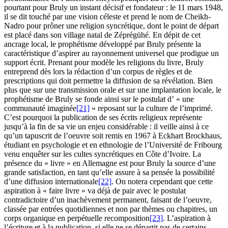
pourtant pour Bruly un instant décisif et fondateur : le 11 mars 1948,
il se dit touché par une vision céleste et prend le nom de Cheikh-
Nadro pour prôner une religion syncrétique, dont le point de départ
est placé dans son village natal de Zéprégühé. En dépit de cet
ancrage local, le prophétisme développé par Bruly présente la
caractéristique d’aspirer au rayonnement universel que prodigue un
support écrit. Prenant pour modèle les religions du livre, Bruly
entreprend dès lors la rédaction d’un corpus de règles et de
prescriptions qui doit permettre la diffusion de sa révélation. Bien
plus que sur une transmission orale et sur une implantation locale, le
prophétisme de Bruly se fonde ainsi sur le postulat d’ « une
communauté imaginée
[21]
» reposant sur la culture de l’imprimé.
C’est pourquoi la publication de ses écrits religieux représente
jusqu’à la fin de sa vie un enjeu considérable : il veille ainsi à ce
qu’un tapuscrit de l’oeuvre soit remis en 1967 à Eckhart Brockhaus,
étudiant en psychologie et en ethnologie de l’Université de Fribourg
venu enquêter sur les cultes syncrétiques en Côte d’Ivoire. La
présence du « livre » en Allemagne est pour Bruly la source d’une
grande satisfaction, en tant qu’elle assure à sa pensée la possibilité
d’une diffusion internationale
[22]
. On notera cependant que cette
aspiration à « faire livre » va déjà de pair avec le postulat
contradictoire d’un inachèvement permanent, faisant de l’oeuvre,
classée par entrées quotidiennes et non par thèmes ou chapitres, un
corps organique en perpétuelle recomposition
[23]
. L’aspiration à
l’écriture et à la publication, si elle ne se départit pas de certains