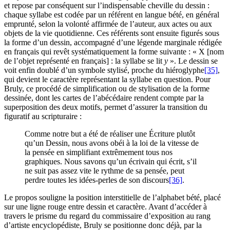
et repose par conséquent sur l’indispensable cheville du dessin :
chaque syllabe est codée par un référent en langue bété, en général
emprunté, selon la volonté affirmée de l’auteur, aux actes ou aux
objets de la vie quotidienne. Ces référents sont ensuite figurés sous
la forme d’un dessin, accompagné d’une légende marginale rédigée
en français qui revêt systématiquement la forme suivante : « X [nom
de l’objet représenté en français] : la syllabe se lit
y
». Le dessin se
voit enfin doublé d’un symbole stylisé, proche du hiéroglyphe
[35]
,
qui devient le caractère représentant la syllabe en question. Pour
Bruly, ce procédé de simplification ou de stylisation de la forme
dessinée, dont les cartes de l’abécédaire rendent compte par la
superposition des deux motifs, permet d’assurer la transition du
figuratif au scripturaire :
Comme notre but a été de réaliser une Écriture plutôt
qu’un Dessin, nous avons obéi à la loi de la vitesse de
la pensée en simplifiant extrêmement tous nos
graphiques. Nous savons qu’un écrivain qui écrit, s’il
ne suit pas assez vite le rythme de sa pensée, peut
perdre toutes les idées-perles de son discours
[36]
.
Le propos souligne la position interstitielle de l’alphabet bété, placé
sur une ligne rouge entre dessin et caractère. Avant d’accéder à
travers le prisme du regard du commissaire d’exposition au rang
d’artiste encyclopédiste, Bruly se positionne donc déjà, par la