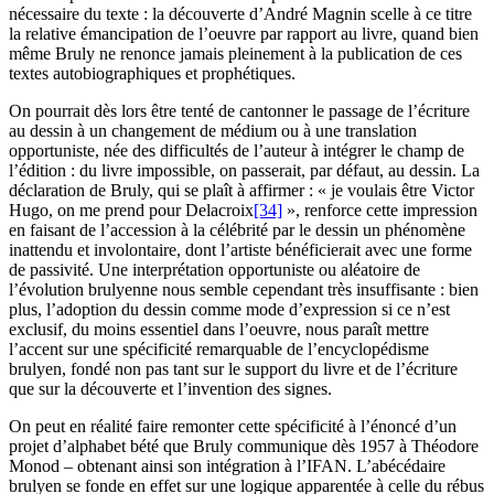
nécessaire du texte : la découverte d’André Magnin scelle à ce titre
la relative émancipation de l’oeuvre par rapport au livre, quand bien
même Bruly ne renonce jamais pleinement à la publication de ces
textes autobiographiques et prophétiques.
On pourrait dès lors être tenté de cantonner le passage de l’écriture
au dessin à un changement de médium ou à une translation
opportuniste, née des difficultés de l’auteur à intégrer le champ de
l’édition : du livre impossible, on passerait, par défaut, au dessin. La
déclaration de Bruly, qui se plaît à affirmer : « je voulais être Victor
Hugo, on me prend pour Delacroix
[34]
», renforce cette impression
en faisant de l’accession à la célébrité par le dessin un phénomène
inattendu et involontaire, dont l’artiste bénéficierait avec une forme
de passivité. Une interprétation opportuniste ou aléatoire de
l’évolution brulyenne nous semble cependant très insuffisante : bien
plus, l’adoption du dessin comme mode d’expression si ce n’est
exclusif, du moins essentiel dans l’oeuvre, nous paraît mettre
l’accent sur une spécificité remarquable de l’encyclopédisme
brulyen, fondé non pas tant sur le support du livre et de l’écriture
que sur la découverte et l’invention des signes.
On peut en réalité faire remonter cette spécificité à l’énoncé d’un
projet d’alphabet bété que Bruly communique dès 1957 à Théodore
Monod – obtenant ainsi son intégration à l’IFAN. L’abécédaire
brulyen se fonde en effet sur une logique apparentée à celle du rébus