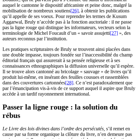
auquel le cantonne le dispositif africaniste et peine donc, malgré la
mobilisation de nombreux soutiens
[26]
, à obtenir les publications
qu’il appelle de ses voeux. Pour reprendre les termes de Kusum
Aggarwal, Bruly n’accède pas à la fonction auctoriale : il ne passe
pas la ligne rouge qui distingue les informateurs, vecteurs selon la
terminologie de Michel Foucault d’un « savoir assujetti
[27]
», des
auteurs reconnus par l’institution.
Les pratiques scripturaires de Bruly se trouvent ainsi placées dans
une double impasse, toujours fondée sur l’inaccessibilité du champ
éditorial français qui assurerait à sa pensée religieuse et à ses
connaissances ethnographiques la diffusion universelle qu’il espère.
Il se trouve alors cantonné au bricolage « sauvage » de livres qu’il
produit lui-même, en insérant des feuilles cousues et rassemblées
dans des couvertures cartonnées
[28]
. Ce n’est paradoxalement que
par l’émancipation vis-à-vis de ce support auquel il aspire que Bruly
accède à un tardif rayonnement international.
Passer la ligne rouge : la solution du
rébus
Le Livre des lois divines dans l’ordre des persécutés,
s’il remet en
cause par sa forme organique la clôture du livre, n’en demeure pas