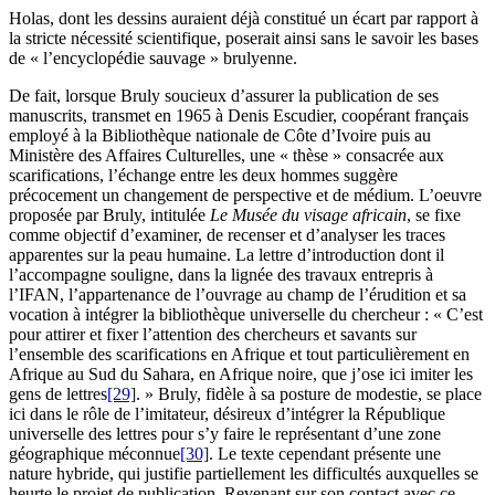
Holas, dont les dessins auraient déjà constitué un écart par rapport à
la stricte nécessité scientifique, poserait ainsi sans le savoir les bases
de « l’encyclopédie sauvage » brulyenne.
De fait, lorsque Bruly soucieux d’assurer la publication de ses
manuscrits, transmet en 1965 à Denis Escudier, coopérant français
employé à la Bibliothèque nationale de Côte d’Ivoire puis au
Ministère des Affaires Culturelles, une « thèse » consacrée aux
scarifications, l’échange entre les deux hommes suggère
précocement un changement de perspective et de médium. L’oeuvre
proposée par Bruly, intitulée
Le Musée du visage africain
, se fixe
comme objectif d’examiner, de recenser et d’analyser les traces
apparentes sur la peau humaine. La lettre d’introduction dont il
l’accompagne souligne, dans la lignée des travaux entrepris à
l’IFAN, l’appartenance de l’ouvrage au champ de l’érudition et sa
vocation à intégrer la bibliothèque universelle du chercheur : « C’est
pour attirer et fixer l’attention des chercheurs et savants sur
l’ensemble des scarifications en Afrique et tout particulièrement en
Afrique au Sud du Sahara, en Afrique noire, que j’ose ici imiter les
gens de lettres
[29]
. » Bruly, fidèle à sa posture de modestie, se place
ici dans le rôle de l’imitateur, désireux d’intégrer la République
universelle des lettres pour s’y faire le représentant d’une zone
géographique méconnue
[30]
. Le texte cependant présente une
nature hybride, qui justifie partiellement les difficultés auxquelles se
heurte le projet de publication. Revenant sur son contact avec ce