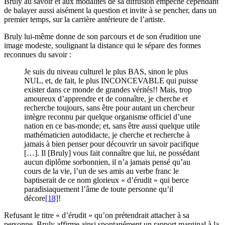
Bruly au savoir et aux modalités de sa diffusion empêche cependant
de balayer aussi aisément la question et invite à se pencher, dans un
premier temps, sur la carrière antérieure de l’artiste.
Bruly lui-même donne de son parcours et de son érudition une
image modeste, soulignant la distance qui le sépare des formes
reconnues du savoir :
Je suis du niveau culturel le plus BAS, sinon le plus
NUL, et, de fait, le plus INCONCEVABLE qui puisse
exister dans ce monde de grandes vérités!! Mais, trop
amoureux d’apprendre et de connaître, je cherche et
recherche toujours, sans être pour autant un chercheur
intègre reconnu par quelque organisme officiel d’une
nation en ce bas-monde; et, sans être aussi quelque utile
mathématicien autodidacte, je cherche et recherche à
jamais à bien penser pour découvrir un savoir pacifique
[…]. Il [Bruly] vous fait connaître que lui, ne possédant
aucun diplôme sorbonnien, il n’a jamais pensé qu’au
cours de la vie, l’un de ses amis au verbe franc le
baptiserait de ce nom glorieux « d’érudit » qui berce
paradisiaquement l’âme de toute personne qu’il
décore
[18]
!
Refusant le titre « d’érudit » qu’on prétendrait attacher à sa
personne, Bruly affirme ainsi spontanément un rapport marginal à la