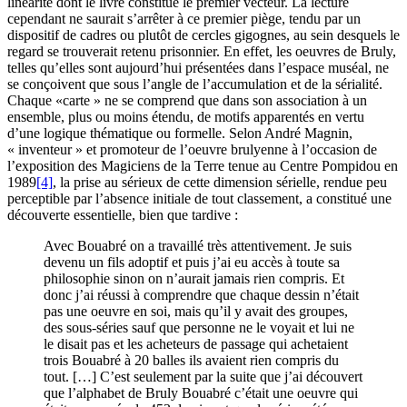
linéarité dont le livre constitue le premier vecteur. La lecture
cependant ne saurait s’arrêter à ce premier piège, tendu par un
dispositif de cadres ou plutôt de cercles gigognes, au sein desquels le
regard se trouverait retenu prisonnier. En effet, les oeuvres de Bruly,
telles qu’elles sont aujourd’hui présentées dans l’espace muséal, ne
se conçoivent que sous l’angle de l’accumulation et de la sérialité.
Chaque «carte » ne se comprend que dans son association à un
ensemble, plus ou moins étendu, de motifs apparentés en vertu
d’une logique thématique ou formelle. Selon André Magnin,
« inventeur » et promoteur de l’oeuvre brulyenne à l’occasion de
l’exposition des Magiciens de la Terre tenue au Centre Pompidou en
1989
[4]
, la prise au sérieux de cette dimension sérielle, rendue peu
perceptible par l’absence initiale de tout classement, a constitué une
découverte essentielle, bien que tardive :
Avec Bouabré on a travaillé très attentivement. Je suis
devenu un fils adoptif et puis j’ai eu accès à toute sa
philosophie sinon on n’aurait jamais rien compris. Et
donc j’ai réussi à comprendre que chaque dessin n’était
pas une oeuvre en soi, mais qu’il y avait des groupes,
des sous-séries sauf que personne ne le voyait et lui ne
le disait pas et les acheteurs de passage qui achetaient
trois Bouabré à 20 balles ils avaient rien compris du
tout. […] C’est seulement par la suite que j’ai découvert
que l’alphabet de Bruly Bouabré c’était une oeuvre qui