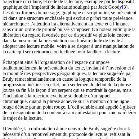
trajectoire circulaire, et celle de la lecture, exemptée par le dispositif
graphique de l’impératif de linéarité souligné par Jack Goody
[3]
.
Les deux formes du message, graphique et scripturaire, se présentent
ici dans une structure enchâssée qui exclut
a priori
toute préséance
hiérarchique : l’attention ira alternativement au texte et à l’image,
sans qu’un ordre de priorité puisse s’imposer. On notera enfin que la
libération du regard favorisée par ce dispositif va plus loin encore
dans la mesure où la présentation non linéaire du texte invite à
adopter une lecture mobile, voire à se risquer à une manipulation de
la carte qui sera retournée ou inclinée pour faciliter la lecture.
Échappant ainsi à l’organisation de l’espace qu’impose
traditionnellement la présentation du texte, invitant à l’inversion et à
la mobilité des perspectives géographiques, la lecture suggérée par
Bruly remet simultanément en cause la logique temporelle de la
progression linéaire : en effet, non seulement le début de la phrase
jouxte sa fin à la façon d’un serpent qui se mordrait la queue, mais
l’incitation à la relecture cyclique se double d’un rappel
chromatique, quand la phrase achevée sur la mention d’une ligne
rouge débute par un point rouge. L’oeil semble ainsi appelé à glisser
de la désignation de la couleur à sa manifestation pour mieux réitérer
le trajet de la lecture.
D’emblée, la confrontation à une oeuvre de Bruly suggère donc la
nécessité d’un renouvellement du protocole de lecture, refusant la