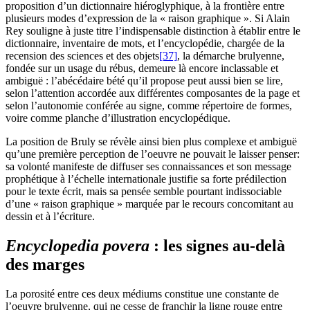
proposition d’un dictionnaire hiéroglyphique, à la frontière entre
plusieurs modes d’expression de la « raison graphique ». Si Alain
Rey souligne à juste titre l’indispensable distinction à établir entre le
dictionnaire, inventaire de mots, et l’encyclopédie, chargée de la
recension des sciences et des objets
[37]
, la démarche brulyenne,
fondée sur un usage du rébus, demeure là encore inclassable et
ambiguë : l’abécédaire bété qu’il propose peut aussi bien se lire,
selon l’attention accordée aux différentes composantes de la page et
selon l’autonomie conférée au signe, comme répertoire de formes,
voire comme planche d’illustration encyclopédique.
La position de Bruly se révèle ainsi bien plus complexe et ambiguë
qu’une première perception de l’oeuvre ne pouvait le laisser penser:
sa volonté manifeste de diffuser ses connaissances et son message
prophétique à l’échelle internationale justifie sa forte prédilection
pour le texte écrit, mais sa pensée semble pourtant indissociable
d’une « raison graphique » marquée par le recours concomitant au
dessin et à l’écriture.
Encyclopedia povera
: les signes au-delà
des marges
La porosité entre ces deux médiums constitue une constante de
l’oeuvre brulyenne, qui ne cesse de franchir la ligne rouge entre