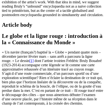
exhibition of the artist’s work. With that idea in mind, we suggest
reading Bruly’s “unbound” encyclopaedia not as a naive collection
tied to primitivism, but as the centre of a tactile globalised and
postmodern encyclopaedia grounded in simultaneity and circulation.
Article body
Le globe et la ligne rouge : introduction à
la « Connaissance du Monde »
« Un navire (français?) baptisé la « Globe » pendant quatre mois –
décembre janvier février mars – sans arrêt a parcouru la ligne
rouge. » Le dessin
[1]
dont l’artiste ivoirien Frédéric Bruly Bouabré
(1923-2014) accompagne cette légende se lit comme une carte
approximative rehaussée d’un itinéraire tracé au crayon rouge.
S’agit-il d’une route commerciale, d’un parcours sportif ou d’une
exploration scientifique? Rien n’éclaire la destination de ce trait qui,
bien plus que l’horizon linéaire de la découverte ou de la conquête,
reproduit le schéma de la boucle, de l’ellipse, ou de la goutte d’eau
perdue dans la mer. C’est en partant de ce trait – fil rouge tracé entre
le découpage des côtes – que nous aimerions débuter l’examen
d’une oeuvre placée, par l’histoire même de sa réception dans le
champ de l’art contemporain, à la croisée des chemins.