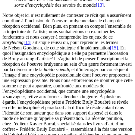
sorte d’encyclopédie
des savoirs du monde
[13]
.
Notre objet ici n’est nullement de contester ce récit qui a assurément
contribué à l’inclusion de l’oeuvre brulyenne dans le champ de
réception occidental. Bien plus, en prenant en compte l’ensemble de
la trajectoire de l’artiste, nous souhaiterions en examiner les
fondements et nous essayer à comprendre les enjeux de ce
storytelling
[14]
artistique réussi ou, pour reprendre les termes
de Nelson Goodman, de cette stratégie d’implémentation
[15]
. En
quoi l’assignation encyclopédique a-t-elle pu permettre l’accession
de Bruly au rang d’artiste? Il s’agira ici de penser l’inscription et la
réception de l’oeuvre brulyenne au sein d’un genre fortement investi
par la démesure de la
libido sciendi
, et d’interroger par conséquent
l’image d’une encyclopédie postcoloniale dont l’oeuvre proposerait
une expression possible. Nous nous efforcerons de montrer que cette
somme ne peut apparaître, confrontée aux modèles de
l’encyclopédisme occidental, que comme une encyclopédie
« sauvage », rétive aux formes attendues du genre. À plusieurs
égards, l’encyclopédisme prêté à Frédéric Bruly Bouabré se révèle
en effet indiscipliné et paradoxal : la difficulté réside autant dans
l’identité de son auteur que dans son support dispersé et dans le
mode de lecture qu’appelle sa présentation. La récente parution,
chez l’éditeur Xavier Barral, spécialisé dans les livres d’art, d’un
coffret « Frédéric Bruly Bouabré », rassemblant à la fois une version
de l’alphabet bété, un corpus de mythes et légendes, et un ouvrage