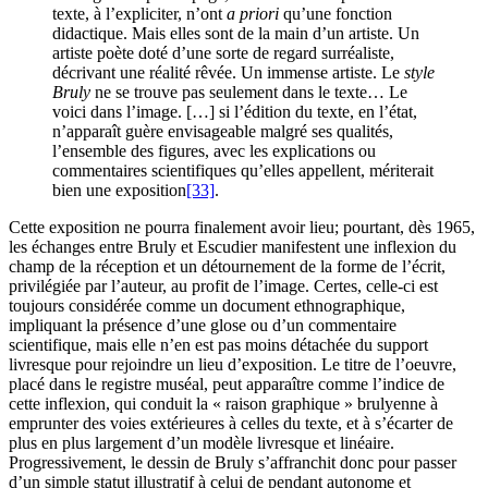
texte, à l’expliciter, n’ont
a priori
qu’une fonction
didactique. Mais elles sont de la main d’un artiste. Un
artiste poète doté d’une sorte de regard surréaliste,
décrivant une réalité rêvée. Un immense artiste. Le
style
Bruly
ne se trouve pas seulement dans le texte… Le
voici dans l’image. […] si l’édition du texte, en l’état,
n’apparaît guère envisageable malgré ses qualités,
l’ensemble des figures, avec les explications ou
commentaires scientifiques qu’elles appellent, mériterait
bien une exposition
[33]
.
Cette exposition ne pourra finalement avoir lieu; pourtant, dès 1965,
les échanges entre Bruly et Escudier manifestent une inflexion du
champ de la réception et un détournement de la forme de l’écrit,
privilégiée par l’auteur, au profit de l’image. Certes, celle-ci est
toujours considérée comme un document ethnographique,
impliquant la présence d’une glose ou d’un commentaire
scientifique, mais elle n’en est pas moins détachée du support
livresque pour rejoindre un lieu d’exposition. Le titre de l’oeuvre,
placé dans le registre muséal, peut apparaître comme l’indice de
cette inflexion, qui conduit la « raison graphique » brulyenne à
emprunter des voies extérieures à celles du texte, et à s’écarter de
plus en plus largement d’un modèle livresque et linéaire.
Progressivement, le dessin de Bruly s’affranchit donc pour passer
d’un simple statut illustratif à celui de pendant autonome et