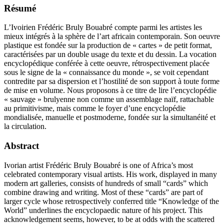
Résumé
L’Ivoirien Frédéric Bruly Bouabré compte parmi les artistes les
mieux intégrés à la sphère de l’art africain contemporain. Son oeuvre
plastique est fondée sur la production de « cartes » de petit format,
caractérisées par un double usage du texte et du dessin. La vocation
encyclopédique conférée à cette oeuvre, rétrospectivement placée
sous le signe de la « connaissance du monde », se voit cependant
contredite par sa dispersion et l’hostilité de son support à toute forme
de mise en volume. Nous proposons à ce titre de lire l’encyclopédie
« sauvage » brulyenne non comme un assemblage naïf, rattachable
au primitivisme, mais comme le foyer d’une encyclopédie
mondialisée, manuelle et postmoderne, fondée sur la simultanéité et
la circulation.
Abstract
Ivorian artist Frédéric Bruly Bouabré is one of Africa’s most
celebrated contemporary visual artists. His work, displayed in many
modern art galleries, consists of hundreds of small “cards” which
combine drawing and writing. Most of these “cards” are part of
larger cycle whose retrospectively conferred title “Knowledge of the
World” underlines the encyclopaedic nature of his project. This
acknowledgement seems, however, to be at odds with the scattered