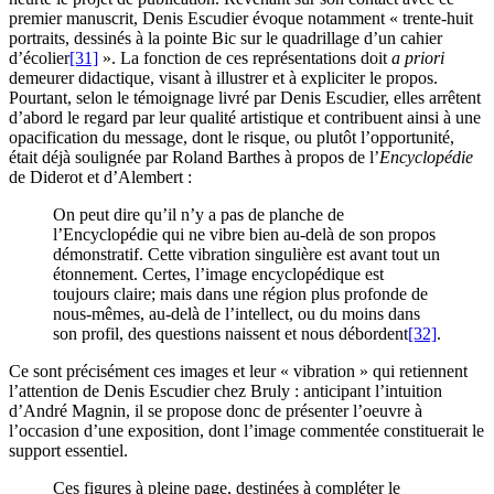
premier manuscrit, Denis Escudier évoque notamment « trente-huit
portraits, dessinés à la pointe Bic sur le quadrillage d’un cahier
d’écolier
[31]
». La fonction de ces représentations doit
a priori
demeurer didactique, visant à illustrer et à expliciter le propos.
Pourtant, selon le témoignage livré par Denis Escudier, elles arrêtent
d’abord le regard par leur qualité artistique et contribuent ainsi à une
opacification du message, dont le risque, ou plutôt l’opportunité,
était déjà soulignée par Roland Barthes à propos de l’
Encyclopédie
de Diderot et d’Alembert :
On peut dire qu’il n’y a pas de planche de
l’Encyclopédie qui ne vibre bien au-delà de son propos
démonstratif. Cette vibration singulière est avant tout un
étonnement. Certes, l’image encyclopédique est
toujours claire; mais dans une région plus profonde de
nous-mêmes, au-delà de l’intellect, ou du moins dans
son profil, des questions naissent et nous débordent
[32]
.
Ce sont précisément ces images et leur « vibration » qui retiennent
l’attention de Denis Escudier chez Bruly : anticipant l’intuition
d’André Magnin, il se propose donc de présenter l’oeuvre à
l’occasion d’une exposition, dont l’image commentée constituerait le
support essentiel.
Ces figures à pleine page, destinées à compléter le