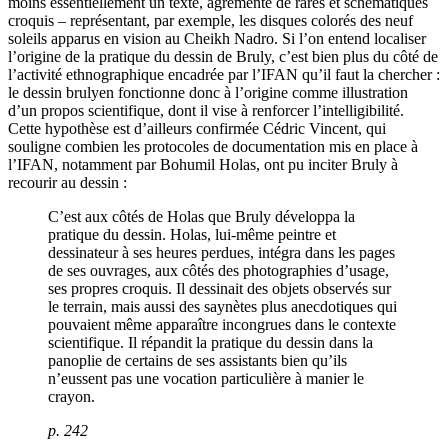
moins essentiellement un texte, agrémenté de rares et schématiques
croquis – représentant, par exemple, les disques colorés des neuf
soleils apparus en vision au Cheikh Nadro. Si l’on entend localiser
l’origine de la pratique du dessin de Bruly, c’est bien plus du côté de
l’activité ethnographique encadrée par l’IFAN qu’il faut la chercher :
le dessin brulyen fonctionne donc à l’origine comme illustration
d’un propos scientifique, dont il vise à renforcer l’intelligibilité.
Cette hypothèse est d’ailleurs confirmée Cédric Vincent, qui
souligne combien les protocoles de documentation mis en place à
l’IFAN, notamment par Bohumil Holas, ont pu inciter Bruly à
recourir au dessin :
C’est aux côtés de Holas que Bruly développa la
pratique du dessin. Holas, lui-même peintre et
dessinateur à ses heures perdues, intégra dans les pages
de ses ouvrages, aux côtés des photographies d’usage,
ses propres croquis. Il dessinait des objets observés sur
le terrain, mais aussi des saynètes plus anecdotiques qui
pouvaient même apparaître incongrues dans le contexte
scientifique. Il répandit la pratique du dessin dans la
panoplie de certains de ses assistants bien qu’ils
n’eussent pas une vocation particulière à manier le
crayon.
p. 242