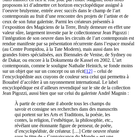
proposons ici d’admettre cet horizon encyclopédique assigné à
l’oeuvre brulyenne, entrée avec succès dans le champ de l’art
contemporain au fruit d’une rencontre des projets de l’artiste et de
ceux de son futur galeriste. Parmi les créateurs présentés à
l’exposition des Magiciens de la Terre, Bruly demeure en effet une
valeur sûre, largement investie par le collectionneur Jean Pigozzi :
l’intégration de son oeuvre dans les circuits de l’art contemporain est
rendue manifeste par sa présentation récurrente dans l’espace muséal
(au Centre Pompidou, à la Tate Modern), mais aussi dans les
grandes foires spécialisées, aux Biennales de Venise, de Sydney ou
de Dakar, ou encore à la Dokumenta de Kassel en 2002. L’art
contemporain, comme le souligne Nathalie Heinich, se fonde moins
sur un objet que sur un concept ou un récit
[12]
– celui de
l’encyclopédiste aux crayons de couleur sera celui qui permettra à
Bouabré d’accéder à un rayonnement international. Le label
encyclopédique est d’ailleurs revendiqué sur le site de la collection
Jean Pigozzi, aussi bien que sur celui du galeriste André Magnin :
À partir de cette date il aborde tous les champs du
savoir et consigne ses recherches dans des manuscrits
qui portent sur les Arts et Traditions, la poésie, les
contes, la religion, l’esthétique, la philosophie, etc.,
révélant une étonnante figure de penseur, de poète,
d’
encyclopédiste
, de créateur. […] Cette oeuvre réunie
sous le titre de « Connaissance du Monde » est
une