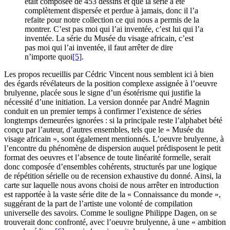
était composée de 453 dessins et que la série a été
complètement dispersée et perdue à jamais, donc il l’a
refaite pour notre collection ce qui nous a permis de la
montrer. C’est pas moi qui l’ai inventée, c’est lui qui l’a
inventée. La série du Musée du visage africain, c’est
pas moi qui l’ai inventée, il faut arrêter de dire
n’importe quoi
[5]
.
Les propos recueillis par Cédric Vincent nous semblent ici à bien
des égards révélateurs de la position complexe assignée à l’oeuvre
brulyenne, placée sous le signe d’un ésotérisme qui justifie la
nécessité d’une initiation. La version donnée par André Magnin
conduit en un premier temps à confirmer l’existence de séries
longtemps demeurées ignorées : si la principale reste l’alphabet bété
conçu par l’auteur, d’autres ensembles, tels que le « Musée du
visage africain », sont également mentionnés. L’oeuvre brulyenne, à
l’encontre du phénomène de dispersion auquel prédisposent le petit
format des oeuvres et l’absence de toute linéarité formelle, serait
donc composée d’ensembles cohérents, structurés par une logique
de répétition sérielle ou de recension exhaustive du donné. Ainsi, la
carte sur laquelle nous avons choisi de nous arrêter en introduction
est rapportée à la vaste série dite de la « Connaissance du monde »,
suggérant de la part de l’artiste une volonté de compilation
universelle des savoirs. Comme le souligne Philippe Dagen, on se
trouverait donc confronté, avec l’oeuvre brulyenne, à une « ambition