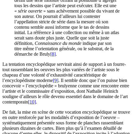
défini une série monstre offrant la possibilité d’agréger
tous les dessins que l’artiste peut exécuter. Elle est une
«
série ouverte
» sans achèvement possible du vivant de
son auteur. On pourrait d’ailleurs lui contester
l’appellation stricte de série dans la mesure où son
contenu semble aussi informe que le tas de dessins
initial. La référence à une collection ou même à un atlas
serait sans doute plus juste. Quelle que soit la juste
définition,
Connaissance du monde
indique par son
titre même l’orientation générale, ou le substrat, de la
démarche de Bruly
[8]
.
La tentation encyclopédique servirait ainsi de support à un fourre-
tout rassemblant les oeuvres les plus variées de l’artiste sous le
chapeau d’une volonté d’exhaustivité caractéristique de
l’encyclopédisme moderne
[9]
. Il semble donc que l’on puisse bien
concevoir « l’encyclopédie » brulyenne comme une rencontre entre
l’artiste et le commissaire d’exposition, dont Nathalie Heinich
souligne d’ailleurs le rôle devenu essentiel dans le domaine de l’art
contemporain
[10]
.
De fait, la mise en scène de cette vocation encyclopédique se trouve
en outre renforcée par les modalités d’exposition de l’oeuvre –
systématiquement présentée sous forme de planches rassemblant
plusieurs dizaines de cartes. Bien plus qu’à l’examen détaillé de
chacune d’entre elles, le dispositif de l’exposition incite à l’adoption