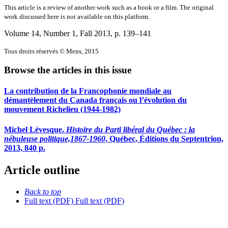
This article is a review of another work such as a book or a film. The original
work discussed here is not available on this platform.
Volume 14, Number 1, Fall 2013
, p. 139–141
Tous droits réservés © Mens, 2015
Browse the articles in this issue
La contribution de la Francophonie mondiale au
démantèlement du Canada français ou l’évolution du
mouvement Richelieu (1944-1982)
Michel Lévesque.
Histoire du Parti libéral du Québec : la
nébuleuse politique,
1867-1960
, Québec, Éditions du Septentrion,
2013, 840 p.
Article outline
Back to top
Full text (PDF)
Full text (PDF)