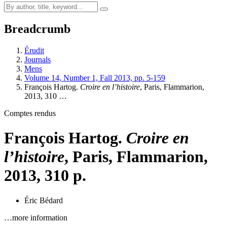
Breadcrumb
Érudit
Journals
Mens
Volume 14, Number 1, Fall 2013, pp. 5-159
François Hartog.
Croire en l’histoire
, Paris, Flammarion,
2013, 310 …
Comptes rendus
François Hartog.
Croire en
l’histoire
, Paris, Flammarion,
2013, 310 p.
Éric Bédard
…more information