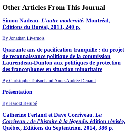
Other Articles From This Journal
Simon Nadeau.
L’autre modernité
, Montréal,
Éditions du Boréal, 2013, 240 p.
By Jonathan Livernois
Quarante ans de pacification tranquille : du projet
de reconnaissance politique de la commission
Laurendeau-Dunton aux politiques de protection
des francophones en situation minoritaire
By Christophe Traisnel and Anne-Andrée Denault
Présentation
By Harold Bérubé
Catherine Ferland et Dave Corriveau.
La
Corriveau
: de l’histoire à la légende
, édition révisée,
Québec, Éditions du Septentrion, 2014, 386 p.