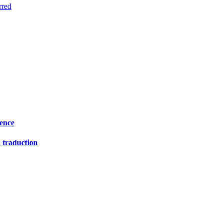
rred
lence
a traduction