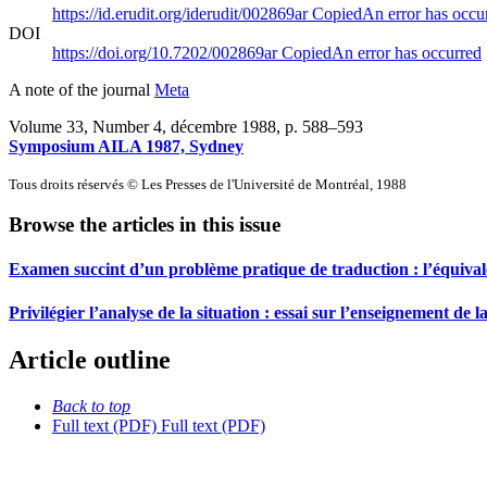
https://id.erudit.org/iderudit/002869ar
Copied
An error has occu
DOI
https://doi.org/10.7202/002869ar
Copied
An error has occurred
A note of the journal
Meta
Volume 33, Number 4, décembre 1988
, p. 588–593
Symposium AILA 1987, Sydney
Tous droits réservés © Les Presses de l'Université de Montréal, 1988
Browse the articles in this issue
Examen succint d’un problème pratique de traduction : l’équiva
Privilégier l’analyse de la situation : essai sur l’enseignement de l
Article outline
Back to top
Full text (PDF)
Full text (PDF)