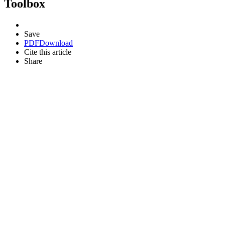
Toolbox
Save
PDF
Download
Cite this article
Share