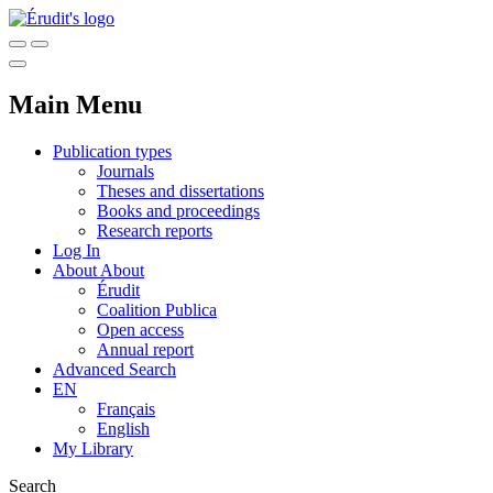
Main Menu
Publication types
Journals
Theses and dissertations
Books and proceedings
Research reports
Log In
About
About
Érudit
Coalition Publica
Open access
Annual report
Advanced Search
EN
Français
English
My Library
Search