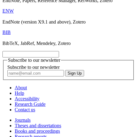
EndNote, Papers, Reference Manager, RefWorks, Zotero
ENW
EndNote (version X9.1 and above), Zotero
BIB
BibTeX, JabRef, Mendeley, Zotero
Subscribe to our newsletter
Subscribe to our newsletter
About
Help
Accessibility
Research Guide
Contact us
Journals
Theses and dissertations
Books and proceedings
Research reports