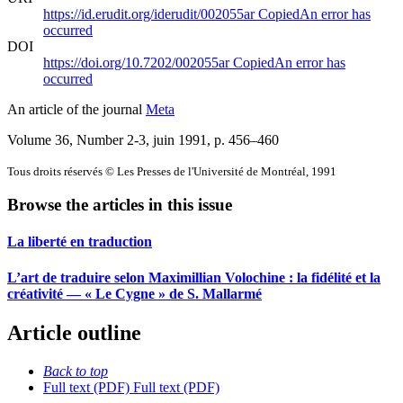
https://id.erudit.org/iderudit/002055ar
Copied
An error has
occurred
DOI
https://doi.org/10.7202/002055ar
Copied
An error has
occurred
An article of the journal
Meta
Volume 36, Number 2-3, juin 1991
, p. 456–460
Tous droits réservés © Les Presses de l'Université de Montréal, 1991
Browse the articles in this issue
La liberté en traduction
L’art de traduire selon Maximillian Volochine : la fidélité et la
créativité — « Le Cygne » de S. Mallarmé
Article outline
Back to top
Full text (PDF)
Full text (PDF)