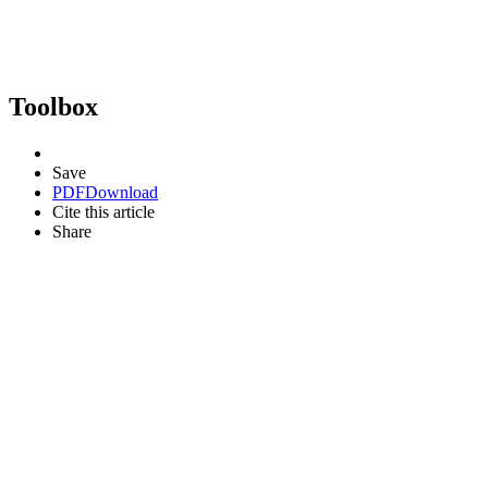
Toolbox
Save
PDF
Download
Cite this article
Share