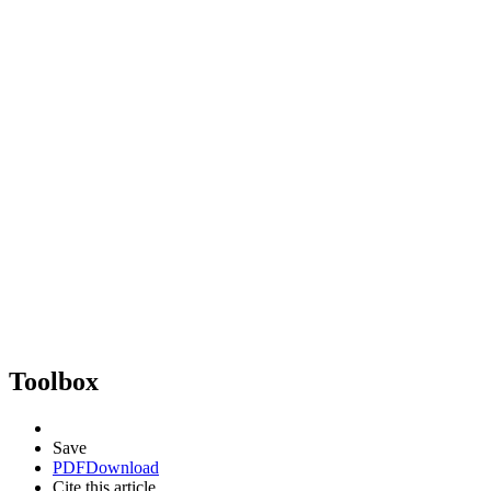
Toolbox
Save
PDF
Download
Cite this article