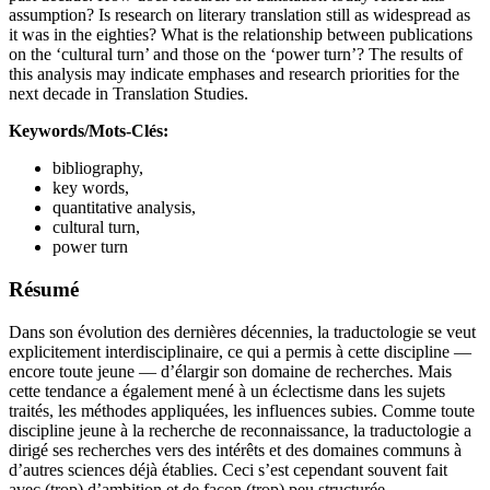
assumption? Is research on literary translation still as widespread as
it was in the eighties? What is the relationship between publications
on the ‘cultural turn’ and those on the ‘power turn’? The results of
this analysis may indicate emphases and research priorities for the
next decade in Translation Studies.
Keywords/Mots-Clés:
bibliography,
key words,
quantitative analysis,
cultural turn,
power turn
Résumé
Dans son évolution des dernières décennies, la traductologie se veut
explicitement interdisciplinaire, ce qui a permis à cette discipline —
encore toute jeune — d’élargir son domaine de recherches. Mais
cette tendance a également mené à un éclectisme dans les sujets
traités, les méthodes appliquées, les influences subies. Comme toute
discipline jeune à la recherche de reconnaissance, la traductologie a
dirigé ses recherches vers des intérêts et des domaines communs à
d’autres sciences déjà établies. Ceci s’est cependant souvent fait
avec (trop) d’ambition et de façon (trop) peu structurée.