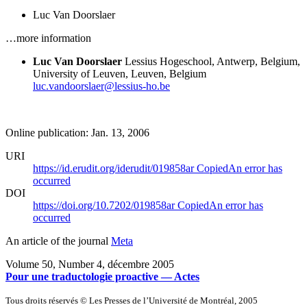
Luc Van Doorslaer
…more information
Luc Van Doorslaer
Lessius Hogeschool, Antwerp, Belgium,
University of Leuven, Leuven, Belgium
luc.vandoorslaer@lessius-ho.be
Online publication: Jan. 13, 2006
URI
https://id.erudit.org/iderudit/019858ar
Copied
An error has
occurred
DOI
https://doi.org/10.7202/019858ar
Copied
An error has
occurred
An article of the journal
Meta
Volume 50, Number 4, décembre 2005
Pour une traductologie proactive — Actes
Tous droits réservés © Les Presses de l’Université de Montréal, 2005