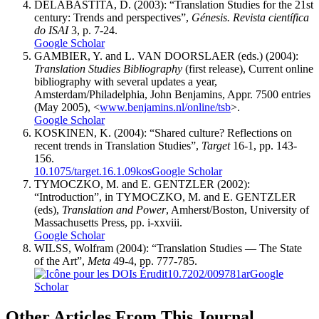
DELABASTITA, D. (2003): “Translation Studies for the 21st
century: Trends and perspectives”,
Génesis. Revista científica
do ISAI
3, p. 7-24.
Google Scholar
GAMBIER, Y. and L. VAN DOORSLAER (eds.) (2004):
Translation Studies Bibliography
(first release), Current online
bibliography with several updates a year,
Amsterdam/Philadelphia, John Benjamins, Appr. 7500 entries
(May 2005), <
www.benjamins.nl/online/tsb
>.
Google Scholar
KOSKINEN, K. (2004): “Shared culture? Reflections on
recent trends in Translation Studies”,
Target
16-1, pp. 143-
156.
10.1075/target.16.1.09kos
Google Scholar
TYMOCZKO, M. and E. GENTZLER (2002):
“Introduction”, in TYMOCZKO, M. and E. GENTZLER
(eds),
Translation and Power
, Amherst/Boston, University of
Massachusetts Press, pp. i-xxviii.
Google Scholar
WILSS, Wolfram (2004): “Translation Studies — The State
of the Art”,
Meta
49-4, pp. 777-785.
10.7202/009781ar
Google
Scholar
Other Articles From This Journal