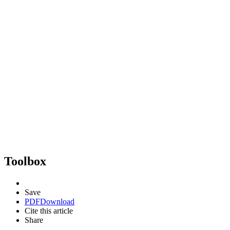
Toolbox
Save
PDF
Download
Cite this article
Share