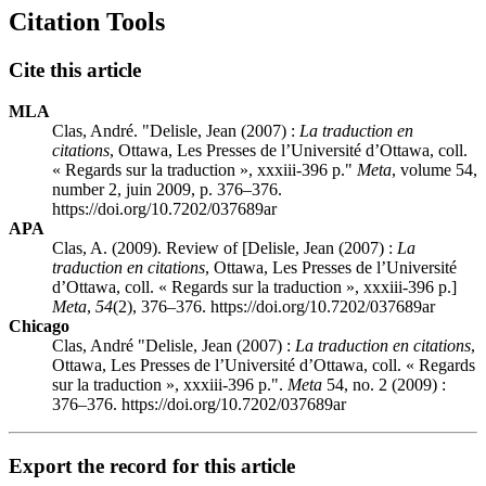
Citation Tools
Cite this article
MLA
Clas, André. "
Delisle
, Jean (2007) :
La traduction en
citations
, Ottawa, Les Presses de l’Université d’Ottawa, coll.
« Regards sur la traduction », xxxiii-396 p."
Meta
, volume 54,
number 2, juin 2009, p. 376–376.
https://doi.org/10.7202/037689ar
APA
Clas, A. (2009). Review of [
Delisle
, Jean (2007) :
La
traduction en citations
, Ottawa, Les Presses de l’Université
d’Ottawa, coll. « Regards sur la traduction », xxxiii-396 p.]
Meta
,
54
(2), 376–376. https://doi.org/10.7202/037689ar
Chicago
Clas, André "
Delisle
, Jean (2007) :
La traduction en citations
,
Ottawa, Les Presses de l’Université d’Ottawa, coll. « Regards
sur la traduction », xxxiii-396 p.".
Meta
54, no. 2 (2009) :
376–376. https://doi.org/10.7202/037689ar
Export the record for this article