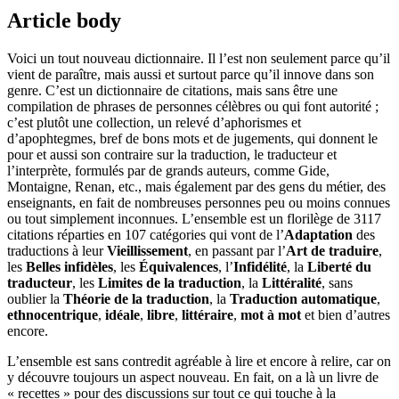
Article body
Voici un tout nouveau dictionnaire. Il l’est non seulement parce qu’il
vient de paraître, mais aussi et surtout parce qu’il innove dans son
genre. C’est un dictionnaire de citations, mais sans être une
compilation de phrases de personnes célèbres ou qui font autorité ;
c’est plutôt une collection, un relevé d’aphorismes et
d’apophtegmes, bref de bons mots et de jugements, qui donnent le
pour et aussi son contraire sur la traduction, le traducteur et
l’interprète, formulés par de grands auteurs, comme Gide,
Montaigne, Renan, etc., mais également par des gens du métier, des
enseignants, en fait de nombreuses personnes peu ou moins connues
ou tout simplement inconnues. L’ensemble est un florilège de 3117
citations réparties en 107 catégories qui vont de l’
Adaptation
des
traductions à leur
Vieillissement
, en passant par l’
Art de traduire
,
les
Belles infidèles
, les
Équivalences
, l’
Infidélité
, la
Liberté du
traducteur
, les
Limites de la traduction
, la
Littéralité
, sans
oublier la
Théorie de la traduction
, la
Traduction automatique
,
ethnocentrique
,
idéale
,
libre
,
littéraire
,
mot à mot
et bien d’autres
encore.
L’ensemble est sans contredit agréable à lire et encore à relire, car on
y découvre toujours un aspect nouveau. En fait, on a là un livre de
« recettes » pour des discussions sur tout ce qui touche à la