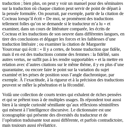
traduction ; bien plus, on peut y voir un manuel pour des séminaires
sur la traduction où chaque citation peut servir de point de départ à
la pensée formulée. On pourrait, par exemple, partir de la citation de
Cocteau lorsqu’il écrit « De moi, se promènent des traductions
tellement folles qu’on se demande si le traducteur m’a lu » et
examiner, dans un cours de littérature comparée, les écrits de
Cocteau et les traductions de son oeuvre dans différentes langues, en
tirer des conclusions et dégager les forces et les faiblesses d’une
traduction littéraire ; ou examiner la citation de Marguerite
Yourcenar qui écrit : « Il y a certes, de bonne traduction que fidèle,
mais il en est des traductions comme des femmes : la fidélité, sans
autres vertus, ne suffit pas à les rendre supportables » et la mettre en
relation avec d’autres citations sur le même thème, il y en plus d’une
quarantaine, ou encore faire le point sur la variation du sujet
examiné et les prises de position sous l’angle diachronique, par
exemple. À l’exactitude, à la rigueur et à la précision des traductions
peuvent se mêler la pénétration et la fécondité.
Voilà une collection de courts textes qui exhalent de riches pensées
et qui se prêtent tous à de multiples usages. Ils répondent tout aussi
bien à la simple curiosité sémillante qu’aux réflexions séminifères
qui mènent à l’intelligence discursive. Le dictionnaire est une
iconographie qui présente des diversités du traducteur et de
l’opération traduisante tout aussi différente, et parfois contradictoire,
mais toujours aussi révélatrice.