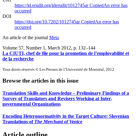
https://id.erudit.org/iderudit/1012745ar
Copied
An error has
occurred
DOI
https://doi.org/10.7202/1012745ar
Copied
An error has
occurred
An article of the journal
Meta
Volume 57, Number 1, March 2012
, p. 132–144
La CIUTI, chef de file pour la promotion de l’employabilité et
de la recherche
Tous droits réservés © Les Presses de l’Université de Montréal, 2012
Browse the articles in this issue
Translation Skills and Knowledge – Preliminary Findings of a
Survey of Translators and Revisers Working at Inter-
governmental Organizations
Encoding Heteronormativity in the Target Culture: Slovenian
Translations of
The Merchant of Venice
Article outline