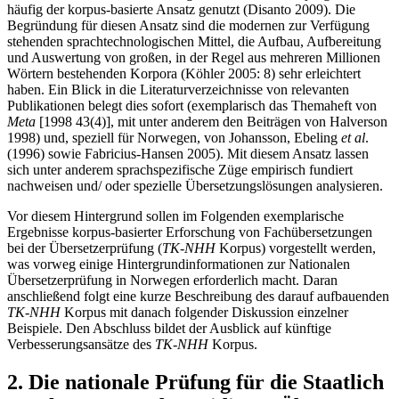
häufig der korpus-basierte Ansatz genutzt (Disanto 2009). Die
Begründung für diesen Ansatz sind die modernen zur Verfügung
stehenden sprachtechnologischen Mittel, die Aufbau, Aufbereitung
und Auswertung von großen, in der Regel aus mehreren Millionen
Wörtern bestehenden Korpora (Köhler 2005: 8) sehr erleichtert
haben. Ein Blick in die Literaturverzeichnisse von relevanten
Publikationen belegt dies sofort (exemplarisch das Themaheft von
Meta
[1998 43(4)], mit unter anderem den Beiträgen von Halverson
1998) und, speziell für Norwegen, von Johansson, Ebeling
et al
.
(1996) sowie Fabricius-Hansen 2005). Mit diesem Ansatz lassen
sich unter anderem sprachspezifische Züge empirisch fundiert
nachweisen und/ oder spezielle Übersetzungslösungen analysieren.
Vor diesem Hintergrund sollen im Folgenden exemplarische
Ergebnisse korpus-basierter Erforschung von Fachübersetzungen
bei der Übersetzerprüfung (
TK-NHH
Korpus) vorgestellt werden,
was vorweg einige Hintergrundinformationen zur Nationalen
Übersetzerprüfung in Norwegen erforderlich macht. Daran
anschließend folgt eine kurze Beschreibung des darauf aufbauenden
TK-NHH
Korpus mit danach folgender Diskussion einzelner
Beispiele. Den Abschluss bildet der Ausblick auf künftige
Verbesserungsansätze des
TK-NHH
Korpus.
2. Die nationale Prüfung für die Staatlich