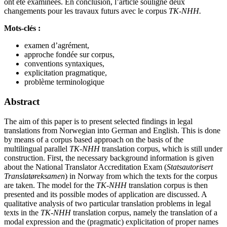
ont été examinées. En conclusion, l’article souligne deux
changements pour les travaux futurs avec le corpus
TK-NHH.
Mots-clés :
examen d’agrément,
approche fondée sur corpus,
conventions syntaxiques,
explicitation pragmatique,
problème terminologique
Abstract
The aim of this paper is to present selected findings in legal
translations from Norwegian into German and English. This is done
by means of a corpus based approach on the basis of the
multilingual parallel
TK-NHH
translation corpus, which is still under
construction. First, the necessary background information is given
about the National Translator Accreditation Exam (
Statsautorisert
Translatøreksamen
) in Norway from which the texts for the corpus
are taken. The model for the
TK-NHH
translation corpus is then
presented and its possible modes of application are discussed. A
qualitative analysis of two particular translation problems in legal
texts in the
TK-NHH
translation corpus, namely the translation of a
modal expression and the (pragmatic) explicitation of proper names