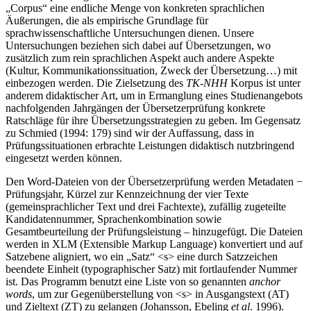
„Corpus“ eine endliche Menge von konkreten sprachlichen
Äußerungen, die als empirische Grundlage für
sprachwissenschaftliche Untersuchungen dienen. Unsere
Untersuchungen beziehen sich dabei auf Übersetzungen, wo
zusätzlich zum rein sprachlichen Aspekt auch andere Aspekte
(Kultur, Kommunikationssituation, Zweck der Übersetzung…) mit
einbezogen werden. Die Zielsetzung des
TK-NHH
Korpus ist unter
anderem didaktischer Art, um in Ermanglung eines Studienangebots
nachfolgenden Jahrgängen der Übersetzerprüfung konkrete
Ratschläge für ihre Übersetzungsstrategien zu geben. Im Gegensatz
zu Schmied (1994: 179) sind wir der Auffassung, dass in
Prüfungssituationen erbrachte Leistungen didaktisch nutzbringend
eingesetzt werden können.
Den Word-Dateien von der Übersetzerprüfung werden Metadaten −
Prüfungsjahr, Kürzel zur Kennzeichnung der vier Texte
(gemeinsprachlicher Text und drei Fachtexte), zufällig zugeteilte
Kandidatennummer, Sprachenkombination sowie
Gesamtbeurteilung der Prüfungsleistung – hinzugefügt. Die Dateien
werden in XLM (Extensible Markup Language) konvertiert und auf
Satzebene aligniert, wo ein „Satz“ <s> eine durch Satzzeichen
beendete Einheit (typographischer Satz) mit fortlaufender Nummer
ist. Das Programm benutzt eine Liste von so genannten
anchor
words
, um zur Gegenüberstellung von <s> in Ausgangstext (AT)
und Zieltext (ZT) zu gelangen (Johansson, Ebeling
et al
. 1996).