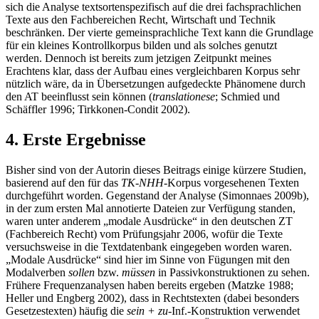
sich die Analyse textsortenspezifisch auf die drei fachsprachlichen
Texte aus den Fachbereichen Recht, Wirtschaft und Technik
beschränken. Der vierte gemeinsprachliche Text kann die Grundlage
für ein kleines Kontrollkorpus bilden und als solches genutzt
werden. Dennoch ist bereits zum jetzigen Zeitpunkt meines
Erachtens klar, dass der Aufbau eines vergleichbaren Korpus sehr
nützlich wäre, da in Übersetzungen aufgedeckte Phänomene durch
den AT beeinflusst sein können (
translationese
; Schmied und
Schäffler 1996; Tirkkonen-Condit 2002).
4. Erste Ergebnisse
Bisher sind von der Autorin dieses Beitrags einige kürzere Studien,
basierend auf den für das
TK-NHH-
Korpus vorgesehenen Texten
durchgeführt worden. Gegenstand der Analyse (Simonnaes 2009b),
in der zum ersten Mal annotierte Dateien zur Verfügung standen,
waren unter anderem „modale Ausdrücke“ in den deutschen ZT
(Fachbereich Recht) vom Prüfungsjahr 2006, wofür die Texte
versuchsweise in die Textdatenbank eingegeben worden waren.
„Modale Ausdrücke“ sind hier im Sinne von Fügungen mit den
Modalverben
sollen
bzw.
müssen
in Passivkonstruktionen zu sehen.
Frühere Frequenzanalysen haben bereits ergeben (Matzke 1988;
Heller und Engberg 2002), dass in Rechtstexten (dabei besonders
Gesetzestexten) häufig die
sein + zu-
Inf.-Konstruktion verwendet