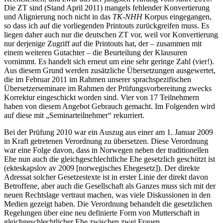
Die ZT sind (Stand April 2011) mangels fehlender Konvertierung
und Alignierung noch nicht in das
TK-NHH
Korpus eingegangen,
so dass ich auf die vorliegenden Printouts zurückgreifen muss. Es
liegen daher auch nur die deutschen ZT vor, weil vor Konvertierung
nur derjenige Zugriff auf die Printouts hat, der – zusammen mit
einem weiteren Gutachter – die Beurteilung der Klausuren
vornimmt. Es handelt sich erneut um eine sehr geringe Zahl (vier!).
Aus diesem Grund werden zusätzliche Übersetzungen ausgewertet,
die im Februar 2011 im Rahmen unserer sprachspezifischen
Übersetzerseminare im Rahmen der Prüfungsvorbereitung zwecks
Korrektur eingeschickt worden sind. Vier von 17 Teilnehmern
haben von diesem Angebot Gebrauch gemacht. Im Folgenden wird
auf diese mit „Seminarteilnehmer“ rekurriert.
Bei der Prüfung 2010 war ein Auszug aus einer am 1. Januar 2009
in Kraft getretenen Verordnung zu übersetzen. Diese Verordnung
war eine Folge davon, dass in Norwegen neben der traditionellen
Ehe nun auch die gleichgeschlechtliche Ehe gesetzlich geschützt ist
(
ekteskapslov av 2009
[norwegisches Ehegesetz]). Der direkte
Adressat solcher Gesetzestexte ist in erster Linie der direkt davon
Betroffene, aber auch die Gesellschaft als Ganzes muss sich mit der
neuen Rechtslage vertraut machen, was viele Diskussionen in den
Medien gezeigt haben. Die Verordnung behandelt die gesetzlichen
Regelungen über eine neu definierte Form von Mutterschaft in
gleichgeschlechtlicher Ehe zwischen zwei Frauen.