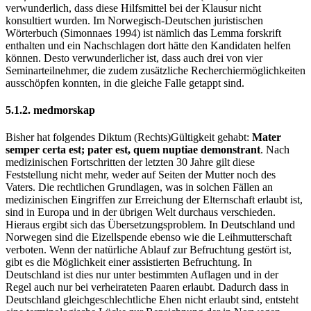
verwunderlich, dass diese Hilfsmittel bei der Klausur nicht
konsultiert wurden. Im Norwegisch-Deutschen juristischen
Wörterbuch (Simonnaes 1994) ist nämlich das Lemma
forskrift
enthalten und ein Nachschlagen dort hätte den Kandidaten helfen
können. Desto verwunderlicher ist, dass auch drei von vier
Seminarteilnehmer, die zudem zusätzliche Recherchiermöglichkeiten
ausschöpfen konnten, in die gleiche Falle getappt sind.
5.1.2. medmorskap
Bisher hat folgendes Diktum (Rechts)Gültigkeit gehabt:
Mater
semper certa est; pater est, quem nuptiae demonstrant
. Nach
medizinischen Fortschritten der letzten 30 Jahre gilt diese
Feststellung nicht mehr, weder auf Seiten der Mutter noch des
Vaters. Die rechtlichen Grundlagen, was in solchen Fällen an
medizinischen Eingriffen zur Erreichung der Elternschaft erlaubt ist,
sind in Europa und in der übrigen Welt durchaus verschieden.
Hieraus ergibt sich das Übersetzungsproblem. In Deutschland und
Norwegen sind die Eizellspende ebenso wie die Leihmutterschaft
verboten. Wenn der natürliche Ablauf zur Befruchtung gestört ist,
gibt es die Möglichkeit einer assistierten Befruchtung. In
Deutschland ist dies nur unter bestimmten Auflagen und in der
Regel auch nur bei verheirateten Paaren erlaubt. Dadurch dass in
Deutschland gleichgeschlechtliche Ehen nicht erlaubt sind, entsteht