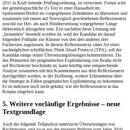
2011 in Kraft tretende Prüfungsordnung, zu verweisen. Fortan wird
der gemeinsprachliche (!) Text in einer Hausarbeit im
Spätsommer/Herbst im vorgegebenen Zeitrahmen zu übersetzen und
zusammen mit einem auf Norwegisch geschriebenen Reflexionstext
sowohl zur Her- als auch Hinübersetzung vorgegebener Länge
elektronisch abzugeben sein. Erst nachdem diese Leistung mit
„bestanden“ beurteilt worden ist, wird der Kandidat im darauf
folgenden Frühjahr zur Klausur von den drei anderen drei
Fachtexten zugelassen. In diesem Reflexionstext, einer Art eines
nachträglichen schriftlichen
Think Aloud Protocol
(TPA), soll der
Kandidat einige seiner Übersetzungslösungen kommentieren. Da
das Phänomen der pragmatischen Explizitierung von Realia nicht
auf Rechtstexte beschränkt ist, kann künftig eine entsprechende
Analyse zusammen mit den Kommentaren aus dem Reflexionstext
durchgeführt werden, in der Hoffnung, weitere Erkenntnisse über
die Strategie in Fällen pragmatischer Explizitierung zu bekommen.
Es ist indessen noch nicht geklärt, wie der Reflexionstext in das
Korpus eingehen kann.
5. Weitere vorläufige Ergebnisse – neue
Textgrundlage
Auch die folgende Teilanalyse untersucht Übersetzungen von
Rechtstexten, und zwar aus der jüngsten Prüfung vom Jahre 2010.