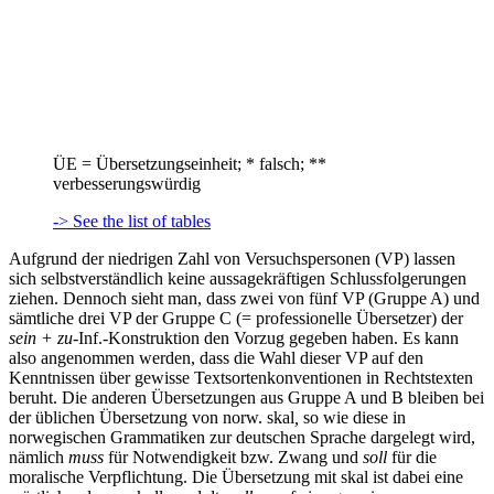
ÜE = Übersetzungseinheit; * falsch; **
verbesserungswürdig
-> See the list of tables
Aufgrund der niedrigen Zahl von Versuchspersonen (VP) lassen
sich selbstverständlich keine aussagekräftigen Schlussfolgerungen
ziehen. Dennoch sieht man, dass zwei von fünf VP (Gruppe A) und
sämtliche drei VP der Gruppe C (= professionelle Übersetzer) der
sein + zu
-Inf.-Konstruktion den Vorzug gegeben haben. Es kann
also angenommen werden, dass die Wahl dieser VP auf den
Kenntnissen über gewisse Textsortenkonventionen in Rechtstexten
beruht. Die anderen Übersetzungen aus Gruppe A und B bleiben bei
der üblichen Übersetzung von norw.
skal
,
so wie diese in
norwegischen Grammatiken zur deutschen Sprache dargelegt wird,
nämlich
muss
für Notwendigkeit bzw. Zwang und
soll
für die
moralische Verpflichtung. Die Übersetzung mit
skal
ist dabei eine