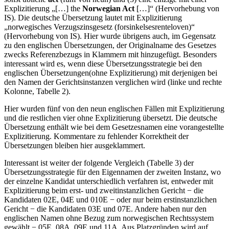
Explizitierung „[…] the
Norwegian Act
[…]“ (Hervorhebung von
IS). Die deutsche Übersetzung lautet mit Explizitierung
„
norwegisches
Verzugszinsgesetz (forsinkelsesrenteloven)“
(Hervorhebung von IS). Hier wurde übrigens auch, im Gegensatz
zu den englischen Übersetzungen, der Originalname des Gesetzes
zwecks Referenzbezugs in Klammern mit hinzugefügt. Besonders
interessant wird es, wenn diese Übersetzungsstrategie bei den
englischen Übersetzungen(ohne Explizitierung) mit derjenigen bei
den Namen der Gerichtsinstanzen verglichen wird (linke und rechte
Kolonne, Tabelle 2).
Hier wurden fünf von den neun englischen Fällen mit Explizitierung
und die restlichen vier ohne Explizitierung übersetzt. Die deutsche
Übersetzung enthält wie bei dem Gesetzesnamen eine vorangestellte
Explizitierung. Kommentare zu fehlender Korrektheit der
Übersetzungen bleiben hier ausgeklammert.
Interessant ist weiter der folgende Vergleich (Tabelle 3) der
Übersetzungsstrategie für den Eigennamen der zweiten Instanz, wo
der einzelne Kandidat unterschiedlich verfahren ist, entweder mit
Explizitierung beim erst- und zweitinstanzlichen Gericht − die
Kandidaten 02E, 04E und 010E − oder nur beim erstinstanzlichen
Gericht − die Kandidaten 03E und 07E. Andere haben nur den
englischen Namen ohne Bezug zum norwegischen Rechtssystem
gewählt − 05E, 08A, 09E und 11A. Aus Platzgründen wird auf