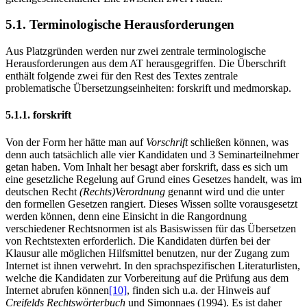
5.1. Terminologische Herausforderungen
Aus Platzgründen werden nur zwei zentrale terminologische
Herausforderungen aus dem AT herausgegriffen. Die Überschrift
enthält folgende zwei für den Rest des Textes zentrale
problematische Übersetzungseinheiten:
forskrift
und
medmorskap
.
5.1.1. forskrift
Von der Form her hätte man auf
Vorschrift
schließen können, was
denn auch tatsächlich alle vier Kandidaten und 3 Seminarteilnehmer
getan haben. Vom Inhalt her besagt aber
forskrift
, dass es sich um
eine gesetzliche Regelung auf Grund eines Gesetzes handelt, was im
deutschen Recht
(Rechts)Verordnung
genannt wird und die unter
den formellen Gesetzen rangiert. Dieses Wissen sollte vorausgesetzt
werden können, denn eine Einsicht in die Rangordnung
verschiedener Rechtsnormen ist als Basiswissen für das Übersetzen
von Rechtstexten erforderlich. Die Kandidaten dürfen bei der
Klausur alle möglichen Hilfsmittel benutzen, nur der Zugang zum
Internet ist ihnen verwehrt. In den sprachspezifischen Literaturlisten,
welche die Kandidaten zur Vorbereitung auf die Prüfung aus dem
Internet abrufen können
[10]
, finden sich u.a. der Hinweis auf
Creifelds Rechtswörterbuch
und Simonnaes (1994). Es ist daher