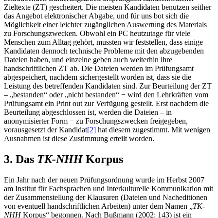
Zieltexte (ZT) gescheitert. Die meisten Kandidaten benutzen seither
das Angebot elektronischer Abgabe, und für uns bot sich die
Möglichkeit einer leichter zugänglichen Auswertung des Materials
zu Forschungszwecken. Obwohl ein PC heutzutage für viele
Menschen zum Alltag gehört, mussten wir feststellen, dass einige
Kandidaten dennoch technische Probleme mit den abzugebenden
Dateien haben, und einzelne geben auch weiterhin ihre
handschriftlichen ZT ab. Die Dateien werden im Prüfungsamt
abgespeichert, nachdem sichergestellt worden ist, dass sie die
Leistung des betreffenden Kandidaten sind. Zur Beurteilung der ZT
– „bestanden“ oder „nicht bestanden“ − wird den Lehrkräften vom
Prüfungsamt ein Print out zur Verfügung gestellt. Erst nachdem die
Beurteilung abgeschlossen ist, werden die Dateien – in
anonymisierter Form − zu Forschungszwecken freigegeben,
vorausgesetzt der Kandidat
[2]
hat diesem zugestimmt. Mit wenigen
Ausnahmen ist diese Zustimmung erteilt worden.
3. Das
TK-NHH
Korpus
Ein Jahr nach der neuen Prüfungsordnung wurde im Herbst 2007
am Institut für Fachsprachen und Interkulturelle Kommunikation mit
der Zusammenstellung der Klausuren (Dateien und Nacheditionen
von eventuell handschriftlichen Arbeiten) unter dem Namen „
TK-
NHH
Korpus“ begonnen. Nach Bußmann (2002: 143) ist ein