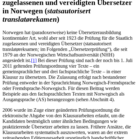
zugelassenen und vereidigten Übersetzer
in Norwegen (
statsautorisert
translatørekamen
)
Norwegen hat (paradoxerweise) keine Übersetzerausbildung
kontinentaler Art, wohl aber seit 1923 die Prüfung für die Staatlich
zugelassenen und vereidigten Übersetzer (
statsautorisert
translatøreksamen
;
im Folgenden „Übersetzerprüfung“), die seit
1979 an der Norwegischen Wirtschaftsuniversität (NHH)
angesiedelt ist.
[1]
Bei dieser Prüfung sind nach der noch bis 1. Juli
2011 geltenden Prüfungsordnung vier Texte – ein
gemeinsprachlicher und drei fachsprachliche Texte – in einer
Klausur zu übersetzen. Die Zulassung erfolgt nach bestandener
Prüfung entweder in der Sprachrichtung Norwegisch-Fremdsprache
oder Fremdsprache-Norwegisch. Für diesen Beitrag werden
Beispiele aus den fachsprachlichen Texten mit Norwegisch als
Ausgangsprache (AS) herangezogen (sehen Abschnitt 4).
2006 wurde im Zuge einer geänderten Prüfungsordnung die
elektronische Abgabe von den Klausurarbeiten erlaubt, um die
Kandidaten bestmöglich unter ähnlichen Bedingungen wie
praktizierende Übersetzer arbeiten zu lassen. Frühere Ansätze, die
Klausurarbeiten systematisch auszuwerten, waren an der extrem
zeitraubenden Editierungsarbeit ursprünglich handschriftlicher