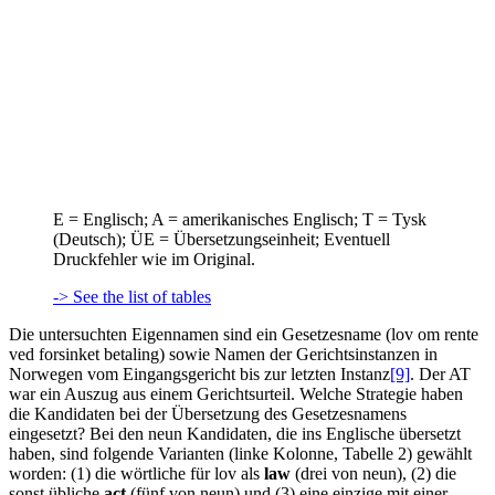
E = Englisch; A = amerikanisches Englisch; T = Tysk
(Deutsch); ÜE = Übersetzungseinheit; Eventuell
Druckfehler wie im Original.
-> See the list of tables
Die untersuchten Eigennamen sind ein Gesetzesname (
lov om rente
ved forsinket betaling
) sowie Namen der Gerichtsinstanzen in
Norwegen vom Eingangsgericht bis zur letzten Instanz
[9]
. Der AT
war ein Auszug aus einem Gerichtsurteil. Welche Strategie haben
die Kandidaten bei der Übersetzung des Gesetzesnamens
eingesetzt? Bei den neun Kandidaten, die ins Englische übersetzt
haben, sind folgende Varianten (linke Kolonne, Tabelle 2) gewählt
worden: (1) die wörtliche für
lov
als
law
(drei von neun), (2) die
sonst übliche
act
(fünf von neun) und (3) eine einzige mit einer