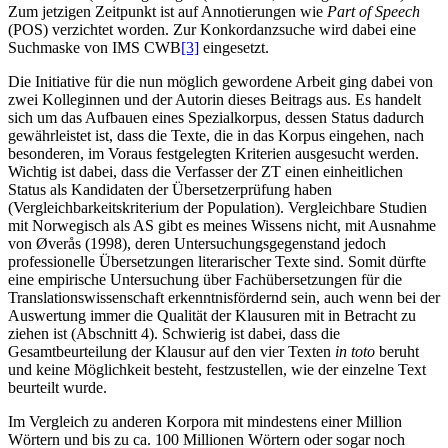
Zum jetzigen Zeitpunkt ist auf Annotierungen wie
Part of Speech
(POS) verzichtet worden. Zur Konkordanzsuche wird dabei eine
Suchmaske von IMS CWB
[3]
eingesetzt.
Die Initiative für die nun möglich gewordene Arbeit ging dabei von
zwei Kolleginnen und der Autorin dieses Beitrags aus. Es handelt
sich um das Aufbauen eines Spezialkorpus, dessen Status dadurch
gewährleistet ist, dass die Texte, die in das Korpus eingehen, nach
besonderen, im Voraus festgelegten Kriterien ausgesucht werden.
Wichtig ist dabei, dass die Verfasser der ZT einen einheitlichen
Status als Kandidaten der Übersetzerprüfung haben
(Vergleichbarkeitskriterium der Population). Vergleichbare Studien
mit Norwegisch als AS gibt es meines Wissens nicht, mit Ausnahme
von Øverås (1998), deren Untersuchungsgegenstand jedoch
professionelle Übersetzungen literarischer Texte sind. Somit dürfte
eine empirische Untersuchung über Fachübersetzungen für die
Translationswissenschaft erkenntnisfördernd sein, auch wenn bei der
Auswertung immer die Qualität der Klausuren mit in Betracht zu
ziehen ist (Abschnitt 4). Schwierig ist dabei, dass die
Gesamtbeurteilung der Klausur auf den vier Texten
in toto
beruht
und keine Möglichkeit besteht, festzustellen, wie der einzelne Text
beurteilt wurde.
Im Vergleich zu anderen Korpora mit mindestens einer Million
Wörtern und bis zu ca. 100 Millionen Wörtern oder sogar noch