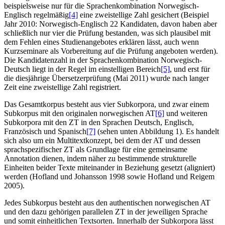
beispielsweise nur für die Sprachenkombination Norwegisch-
Englisch regelmäßig
[4]
eine zweistellige Zahl gesichert (Beispiel
Jahr 2010: Norwegisch-Englisch 22 Kandidaten, davon haben aber
schließlich nur vier die Prüfung bestanden, was sich plausibel mit
dem Fehlen eines Studienangebotes erklären lässt, auch wenn
Kurzseminare als Vorbereitung auf die Prüfung angeboten werden).
Die Kandidatenzahl in der Sprachenkombination Norwegisch-
Deutsch liegt in der Regel im einstelligen Bereich
[5]
, und erst für
die diesjährige Übersetzerprüfung (Mai 2011) wurde nach langer
Zeit eine zweistellige Zahl registriert.
Das Gesamtkorpus besteht aus vier Subkorpora, und zwar einem
Subkorpus mit den originalen norwegischen AT
[6]
und weiteren
Subkorpora mit den ZT in den Sprachen Deutsch, Englisch,
Französisch und Spanisch
[7]
(sehen unten Abbildung 1). Es handelt
sich also um ein Multitextkonzept, bei dem der AT und dessen
sprachspezifischer ZT als Grundlage für eine gemeinsame
Annotation dienen, indem näher zu bestimmende strukturelle
Einheiten beider Texte miteinander in Beziehung gesetzt (aligniert)
werden (Hofland und Johansson 1998 sowie Hofland und Reigem
2005).
Jedes Subkorpus besteht aus den authentischen norwegischen AT
und den dazu gehörigen parallelen ZT in der jeweiligen Sprache
und somit einheitlichen Textsorten. Innerhalb der Subkorpora lässt