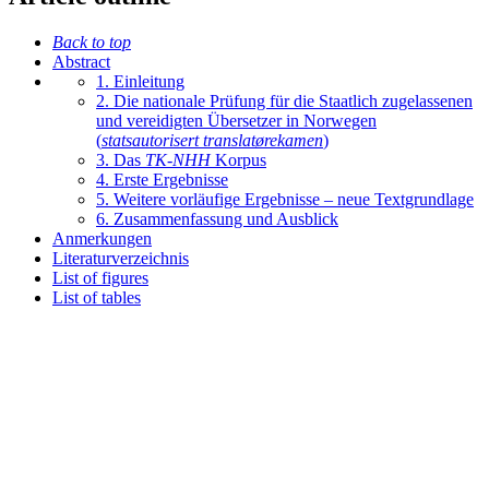
Back to top
Abstract
1. Einleitung
2. Die nationale Prüfung für die Staatlich zugelassenen
und vereidigten Übersetzer in Norwegen
(
statsautorisert translatørekamen
)
3. Das
TK-NHH
Korpus
4. Erste Ergebnisse
5. Weitere vorläufige Ergebnisse – neue Textgrundlage
6. Zusammenfassung und Ausblick
Anmerkungen
Literaturverzeichnis
List of figures
List of tables