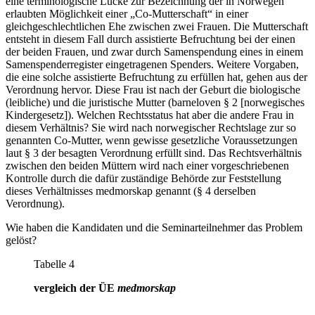
eine terminologische Lücke zur Bezeichnung der in Norwegen
erlaubten Möglichkeit einer „Co-Mutterschaft“ in einer
gleichgeschlechtlichen Ehe zwischen zwei Frauen. Die Mutterschaft
entsteht in diesem Fall durch assistierte Befruchtung bei der einen
der beiden Frauen, und zwar durch Samenspendung eines in einem
Samenspenderregister eingetragenen Spenders. Weitere Vorgaben,
die eine solche assistierte Befruchtung zu erfüllen hat, gehen aus der
Verordnung hervor. Diese Frau ist nach der Geburt die biologische
(leibliche) und die juristische Mutter (
barneloven
§ 2 [norwegisches
Kindergesetz]). Welchen Rechtsstatus hat aber die andere Frau in
diesem Verhältnis? Sie wird nach norwegischer Rechtslage zur so
genannten Co-Mutter, wenn gewisse gesetzliche Voraussetzungen
laut § 3 der besagten Verordnung erfüllt sind. Das Rechtsverhältnis
zwischen den beiden Müttern wird nach einer vorgeschriebenen
Kontrolle durch die dafür zuständige Behörde zur Feststellung
dieses Verhältnisses
medmorskap
genannt (§ 4 derselben
Verordnung).
Wie haben die Kandidaten und die Seminarteilnehmer das Problem
gelöst?
Tabelle 4
vergleich der ÜE
medmorskap