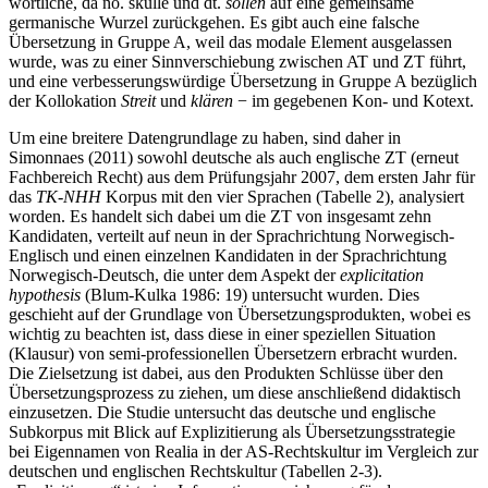
wörtliche, da no.
skulle
und dt.
sollen
auf eine gemeinsame
germanische Wurzel zurückgehen. Es gibt auch eine falsche
Übersetzung in Gruppe A, weil das modale Element ausgelassen
wurde, was zu einer Sinnverschiebung zwischen AT und ZT führt,
und eine verbesserungswürdige Übersetzung in Gruppe A bezüglich
der Kollokation
Streit
und
klären
− im gegebenen Kon- und Kotext.
Um eine breitere Datengrundlage zu haben, sind daher in
Simonnaes (2011) sowohl deutsche als auch englische ZT (erneut
Fachbereich Recht) aus dem Prüfungsjahr 2007, dem ersten Jahr für
das
TK-NHH
Korpus mit den vier Sprachen (Tabelle 2), analysiert
worden. Es handelt sich dabei um die ZT von insgesamt zehn
Kandidaten, verteilt auf neun in der Sprachrichtung Norwegisch-
Englisch und einen einzelnen Kandidaten in der Sprachrichtung
Norwegisch-Deutsch, die unter dem Aspekt der
explicitation
hypothesis
(Blum-Kulka 1986: 19) untersucht wurden. Dies
geschieht auf der Grundlage von Übersetzungs
produkten
, wobei es
wichtig zu beachten ist, dass diese in einer speziellen Situation
(Klausur) von semi-professionellen Übersetzern erbracht wurden.
Die Zielsetzung ist dabei, aus den Produkten Schlüsse über den
Übersetzungs
prozess
zu ziehen, um diese anschließend didaktisch
einzusetzen. Die Studie untersucht das deutsche und englische
Subkorpus mit Blick auf Explizitierung als Übersetzungsstrategie
bei Eigennamen von Realia in der AS-Rechtskultur im Vergleich zur
deutschen und englischen Rechtskultur (Tabellen 2-3).