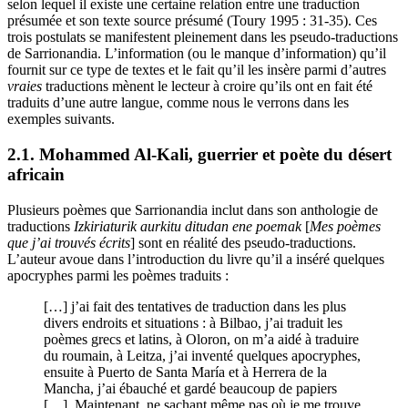
selon lequel il existe une certaine relation entre une traduction
présumée et son texte source présumé (Toury 1995 : 31-35). Ces
trois postulats se manifestent pleinement dans les pseudo-traductions
de Sarrionandia. L’information (ou le manque d’information) qu’il
fournit sur ce type de textes et le fait qu’il les insère parmi d’autres
vraies
traductions mènent le lecteur à croire qu’ils ont en fait été
traduits d’une autre langue, comme nous le verrons dans les
exemples suivants.
2.1. Mohammed Al-Kali, guerrier et poète du désert
africain
Plusieurs poèmes que Sarrionandia inclut dans son anthologie de
traductions
Izkiriaturik aurkitu ditudan ene poemak
[
Mes poèmes
que j’ai trouvés écrits
] sont en réalité des pseudo-traductions.
L’auteur avoue dans l’introduction du livre qu’il a inséré quelques
apocryphes parmi les poèmes traduits :
[…] j’ai fait des tentatives de traduction dans les plus
divers endroits et situations : à Bilbao, j’ai traduit les
poèmes grecs et latins, à Oloron, on m’a aidé à traduire
du roumain, à Leitza, j’ai inventé quelques apocryphes,
ensuite à Puerto de Santa María et à Herrera de la
Mancha, j’ai ébauché et gardé beaucoup de papiers
[…]. Maintenant, ne sachant même pas où je me trouve,