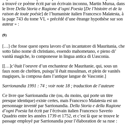
a trouvé ce poème écrit par un écrivain inconnu, Martin Murua, dans
le livre
Della Storia e Ragione d’ogni Poesia
[
De l’histoire et de la
raison de toute poésie
] de l’humaniste italien Francesco Malatesta, à
la page 743 du tome VI, « précédé d’une étrange hypothèse sur son
auteur » :
(9)
[…] che fosse quest opera lavoro d’un incantatore di Mauritania, che
sotto falso nome di christiano, essendo mahometano, e pieno di’
vanità magiche, lo componesse in lingua antica di Uasconia.
[[…]c’était l’oeuvre d’un enchanteur de Mauritanie, qui, sous un
faux nom de chrétien, puisqu’il était musulman, et plein de vanités
magiques, la composa dans l’antique langue de Vasconie.]
Sarrionandia 1991 : 74 ; voir note 18 ; traduction de l’auteure
Ce livre que Sarrionandia cite (ou, du moins, qui porte un titre
presque identique) existe certes, mais Francesco Malatesta est un
personnage inventé par Sarrionandia.
Della Storia e della Ragione
d’ogni Poesia
fut écrit par l’écrivain italien Francesco Saverio
Quadrio entre les années 1739 et 1752, et c’est là que se trouve le
passage employé par Sarrionandia pour l’élaboration de sa ruse :