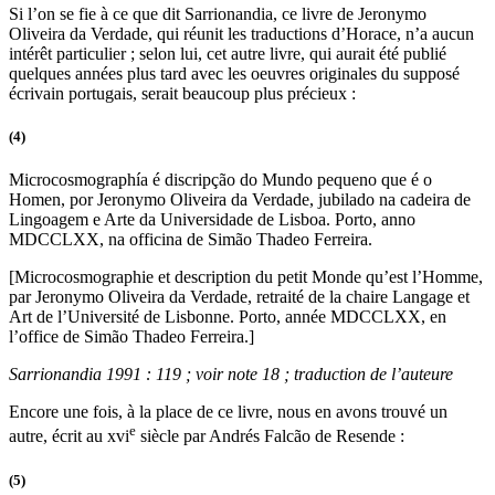
Si l’on se fie à ce que dit Sarrionandia, ce livre de Jeronymo
Oliveira da Verdade, qui réunit les traductions d’Horace, n’a aucun
intérêt particulier ; selon lui, cet autre livre, qui aurait été publié
quelques années plus tard avec les oeuvres originales du supposé
écrivain portugais, serait beaucoup plus précieux :
(4)
Microcosmographía é discripção do Mundo pequeno que é o
Homen, por Jeronymo Oliveira da Verdade, jubilado na cadeira de
Lingoagem e Arte da Universidade de Lisboa. Porto, anno
MDCCLXX, na officina de Simão Thadeo Ferreira.
[Microcosmographie et description du petit Monde qu’est l’Homme,
par Jeronymo Oliveira da Verdade, retraité de la chaire Langage et
Art de l’Université de Lisbonne. Porto, année MDCCLXX, en
l’office de Simão Thadeo Ferreira.]
Sarrionandia 1991 : 119 ; voir note 18 ; traduction de l’auteure
Encore une fois, à la place de ce livre, nous en avons trouvé un
e
autre, écrit au
xvi
siècle par Andrés Falcão de Resende :
(5)