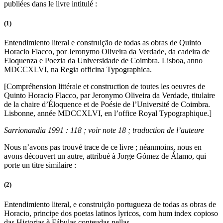
publiées dans le livre intitulé :
(1)
Entendimiento literal e construição de todas as obras de Quinto
Horacio Flacco, por Jeronymo Oliveira da Verdade, da cadeira de
Eloquenza e Poezia da Universidade de Coimbra. Lisboa, anno
MDCCXLVI, na Regia officina Typographica.
[Compréhension littérale et construction de toutes les oeuvres de
Quinto Horacio Flacco, par Jeronymo Oliveira da Verdade, titulaire
de la chaire d’Éloquence et de Poésie de l’Université de Coimbra.
Lisbonne, année MDCCXLVI, en l’office Royal Typographique.]
Sarrionandia 1991 : 118 ; voir note 18 ; traduction de l’auteure
Nous n’avons pas trouvé trace de ce livre ; néanmoins, nous en
avons découvert un autre, attribué à Jorge Gómez de Álamo, qui
porte un titre similaire :
(2)
Entendimiento literal, e construição portugueza de todas as obras de
Horacio, principe dos poetas latinos lyricos, com hum index copioso
das Historias è Fábulas conteudas nellas.