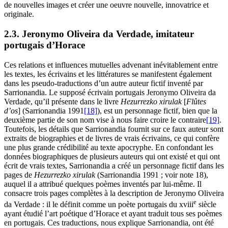
de nouvelles images et créer une oeuvre nouvelle, innovatrice et
originale.
2.3. Jeronymo Oliveira da Verdade, imitateur
portugais d’Horace
Ces relations et influences mutuelles advenant inévitablement entre
les textes, les écrivains et les littératures se manifestent également
dans les pseudo-traductions d’un autre auteur fictif inventé par
Sarrionandia. Le supposé écrivain portugais Jeronymo Oliveira da
Verdade, qu’il présente dans le livre
Hezurrezko xirulak
[
Flûtes
d’os
] (Sarrionandia 1991
[18]
), est un personnage fictif, bien que la
deuxième partie de son nom vise à nous faire croire le contraire
[19]
.
Toutefois, les détails que Sarrionandia fournit sur ce faux auteur sont
extraits de biographies et de livres de vrais écrivains, ce qui confère
une plus grande crédibilité au texte apocryphe. En confondant les
données biographiques de plusieurs auteurs qui ont existé et qui ont
écrit de vrais textes, Sarrionandia a créé un personnage fictif dans les
pages de
Hezurrezko xirulak
(Sarrionandia 1991 ; voir note 18),
auquel il a attribué quelques poèmes inventés par lui-même. Il
consacre trois pages complètes à la description de Jeronymo Oliveira
e
da Verdade : il le définit comme un poète portugais du
xviii
siècle
ayant étudié l’art poétique d’Horace et ayant traduit tous ses poèmes
en portugais. Ces traductions, nous explique Sarrionandia, ont été