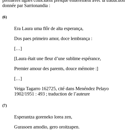
premières lignes coïncident presque entièrement avec la traduction
donnée par Sarrionandia :
(6)
Era Laura uma flôr de alta esperança,
Dos paes primeiro amor, doce lembrança :
[…]
[Laura était une fleur d’une sublime espérance,
Premier amour des parents, douce mémoire :]
[…]
Veiga Tagarro 162725, cité dans Menéndez Pelayo
1902/1951 : 493 ; traduction de l’auteure
(7)
Esperantza goreneko lorea zen,
Gurasoen amodio, gero oroitzapen.