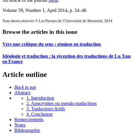
An article of the journal
Meta
Volume 59, Number 1, April 2014
, p. 24–46
Tous droits réservés © Les Presses de l’Université de Montréal, 2014
Browse the articles in this issue
Vers une critique du sens : sémiose en traduction
Idéologie et traduction : la réception des traductions de Lu Xun
en France
Article outline
Back to top
Abstract
1. Introduction
2. Apocryphes ou pseudo-traductions
3. Traducteurs fictifs
4. Conclusion
Remerciements
Notes
Bibliographie