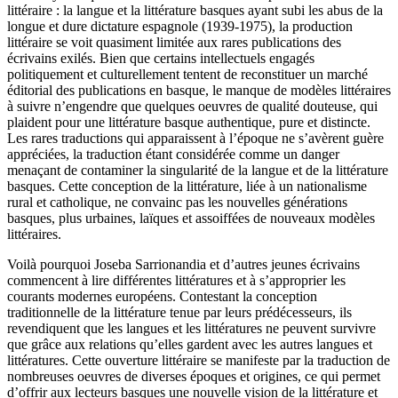
littéraire : la langue et la littérature basques ayant subi les abus de la
longue et dure dictature espagnole (1939-1975), la production
littéraire se voit quasiment limitée aux rares publications des
écrivains exilés. Bien que certains intellectuels engagés
politiquement et culturellement tentent de reconstituer un marché
éditorial des publications en basque, le manque de modèles littéraires
à suivre n’engendre que quelques oeuvres de qualité douteuse, qui
plaident pour une littérature basque authentique, pure et distincte.
Les rares traductions qui apparaissent à l’époque ne s’avèrent guère
appréciées, la traduction étant considérée comme un danger
menaçant de contaminer la singularité de la langue et de la littérature
basques. Cette conception de la littérature, liée à un nationalisme
rural et catholique, ne convainc pas les nouvelles générations
basques, plus urbaines, laïques et assoiffées de nouveaux modèles
littéraires.
Voilà pourquoi Joseba Sarrionandia et d’autres jeunes écrivains
commencent à lire différentes littératures et à s’approprier les
courants modernes européens. Contestant la conception
traditionnelle de la littérature tenue par leurs prédécesseurs, ils
revendiquent que les langues et les littératures ne peuvent survivre
que grâce aux relations qu’elles gardent avec les autres langues et
littératures. Cette ouverture littéraire se manifeste par la traduction de
nombreuses oeuvres de diverses époques et origines, ce qui permet
d’offrir aux lecteurs basques une nouvelle vision de la littérature et