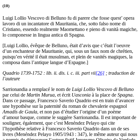
(10)
Luigi Lollio Vescovo di Belluno fu di parere che fosse quest’ opera
lavoro di un incantatore di Mauritania, che, sotto falso nome di
Cristiano, essendo realmente Maomettano e pieno di vanità magiche,
lo componesse in lingua antica di Spagna.
[Luigi Lollio, évêque de Belluno, était d’avis que c’était l’oeuvre
d’un enchanteur de Mauritanie, qui, sous un faux nom de chrétien,
puisqu’en vérité il était musulman, et plein de vanités magiques, la
composa dans l’antique langue d’Espagne.]
Quadrio 1739-1752 : lib. ii. dis. i. c. iii. part vii
[26]
; traduction de
l’auteure
Sarrionandia a remplacé le nom de
Luigi Lollio Vescovo di Belluno
par celui de
Martin Murua
, et écrit
Uasconia
à la place de
Spagna
.
Dans ce passage, Francesco Saverio Quadrio est en train d’avancer
une hypothèse sur la paternité du roman de chevalerie espagnol
Amadís de Gaula
, et non pas d’étudier l’origine d’un poème
d’amour basque, comme le suggère Sarrionandia. Il est important de
souligner, également, que c’est Menéndez Pelayo qui cite
l’hypothèse relative à Francesco Saverio Quadrio dans un de ses
livres (Menéndez Pelayo 1905/1943 : 347), le même auteur qui nous
a permis de démasquer l’auteur fictif Jeronymo Oliveira da Verdade.