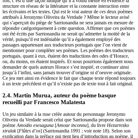
fois, c’est d’une façon ludique qu’il a voulu mettre en évidence la
structure en réseau de la littérature et la constante interaction entre
les écrivains et les textes. Qui est le vrai auteur de ces deux poèmes
attribués à Jeronymo Oliveira da Verdade ? Même le lecteur avisé
qui s’aperçoit du piège de Sarrionandia ne sera jamais en mesure de
répondre catégoriquement à cette question. Affirmer que ces poèmes
ont été écrits par Sarrionandia ne serait qu’admettre la moitié de la
vérité, puisqu’il est indéniable qu’il a également employé des
passages appartenant aux traducteurs portugais que l’on vient de
mentionner pour compléter ses poèmes. Les poèmes des traducteurs
portugais, quant à eux, étaient des traductions des odes d’Horace,
ou, du moins, en étaient inspirés. Et nous pourrions également nous
demander de quels auteurs Horace s’est inspiré, et continuer ainsi
jusqu’à l’infini, sans jamais trouver d’origine ni d’oeuvre originale.
Ce jeu met ainsi en évidence le fait que chaque texte répond toujours
à un texte précédent et qu’il n’existe pas de texte tout à fait original.
2.4. Martin Murua, auteur du poème basque
recueilli par Francesco Malatesta
Un jeu similaire à la ruse créée autour du personnage Jeronymo
Oliveira da Verdade serait celui que Sarrionandia propose dans son
poème
Amodio esesaguna
[
Amour inconnu
], du livre
Hezurrezko
xirulak
[
Flûtes d’os
] (Sarrionandia 1991 ; voir note 18). Selon son
explication dans la préface qui tient lieu d’introduction au poème, il