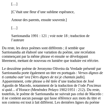
[…]
[C’était une fleur d’une sublime espérance,
Amour des parents, ensuite souvenir.]
[…]
Sarrionandia 1991 : 121 ; voir note 18 ; traduction de
l’auteure
Du reste, les deux poèmes sont différents ; il semble que
Sarrionandia ait élaboré une variation du poème, une recréation
commençant par la même phrase et ensuite se développant
librement, mettant de nouveau en lumière que traduire est réécrire.
Le deuxième poème de Jeronymo Oliveira da Verdade présenté par
Sarrionandia porte également un titre en portugais :
Versos dignos de
ti cantaba outr’ora
[
Vers dignes de toi je chantais jadis
].
Apparemment, cette phrase a été tirée d’une traduction de José
Agustín de Macedo, notamment de la traduction de l’ode
Poscimus
si quid…
d’Horace (Menéndez Pelayo 1902/1951 : 212). Du reste,
toutefois, le poème de Sarrionandia ne suivrait pas celui de Macedo :
il ne contient aucun passage qui fasse référence aux mots du titre et
son contenu est tout à fait différent. Les dernières lignes du poème