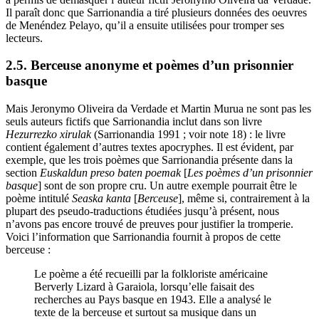
Il paraît donc que Sarrionandia a tiré plusieurs données des oeuvres
de Menéndez Pelayo, qu’il a ensuite utilisées pour tromper ses
lecteurs.
2.5. Berceuse anonyme et poèmes d’un prisonnier
basque
Mais Jeronymo Oliveira da Verdade et Martin Murua ne sont pas les
seuls auteurs fictifs que Sarrionandia inclut dans son livre
Hezurrezko xirulak
(Sarrionandia 1991 ; voir note 18) : le livre
contient également d’autres textes apocryphes. Il est évident, par
exemple, que les trois poèmes que Sarrionandia présente dans la
section
Euskaldun preso baten poemak
[
Les poèmes d’un prisonnier
basque
] sont de son propre cru. Un autre exemple pourrait être le
poème intitulé
Seaska kanta
[
Berceuse
], même si, contrairement à la
plupart des pseudo-traductions étudiées jusqu’à présent, nous
n’avons pas encore trouvé de preuves pour justifier la tromperie.
Voici l’information que Sarrionandia fournit à propos de cette
berceuse :
Le poème a été recueilli par la folkloriste américaine
Berverly Lizard à Garaiola, lorsqu’elle faisait des
recherches au Pays basque en 1943. Elle a analysé le
texte de la berceuse et surtout sa musique dans un