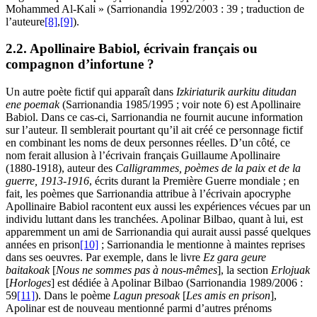
Mohammed Al-Kali » (Sarrionandia 1992/2003 : 39 ; traduction de
l’auteure
[8]
,
[9]
).
2.2. Apollinaire Babiol, écrivain français ou
compagnon d’infortune ?
Un autre poète fictif qui apparaît dans
Izkiriaturik aurkitu ditudan
ene poemak
(Sarrionandia 1985/1995 ; voir note 6) est Apollinaire
Babiol. Dans ce cas-ci, Sarrionandia ne fournit aucune information
sur l’auteur. Il semblerait pourtant qu’il ait créé ce personnage fictif
en combinant les noms de deux personnes réelles. D’un côté, ce
nom ferait allusion à l’écrivain français Guillaume Apollinaire
(1880-1918), auteur des
Calligrammes, poèmes de la paix et de la
guerre, 1913-1916
, écrits durant la Première Guerre mondiale ; en
fait, les poèmes que Sarrionandia attribue à l’écrivain apocryphe
Apollinaire Babiol racontent eux aussi les expériences vécues par un
individu luttant dans les tranchées. Apolinar Bilbao, quant à lui, est
apparemment un ami de Sarrionandia qui aurait aussi passé quelques
années en prison
[10]
; Sarrionandia le mentionne à maintes reprises
dans ses oeuvres. Par exemple, dans le livre
Ez gara geure
baitakoak
[
Nous ne sommes pas à nous-mêmes
], la section
Erlojuak
[
Horloges
] est dédiée à Apolinar Bilbao (Sarrionandia 1989/2006 :
59
[11]
). Dans le poème
Lagun presoak
[
Les amis en prison
],
Apolinar est de nouveau mentionné parmi d’autres prénoms