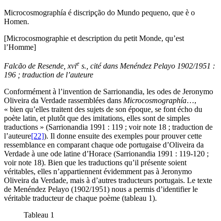
Microcosmographía é discripção do Mundo pequeno, que è o
Homen.
[Microcosmographie et description du petit Monde, qu’est
l’Homme]
e
Falcão de Resende,
xvi
s., cité dans Menéndez Pelayo 1902/1951 :
196 ; traduction de l’auteure
Conformément à l’invention de Sarrionandia, les odes de Jeronymo
Oliveira da Verdade rassemblées dans
Microcosmographía
…,
« bien qu’elles traitent des sujets de son époque, se font écho du
poète latin, et plutôt que des imitations, elles sont de simples
traductions » (Sarrionandia 1991 : 119 ; voir note 18 ; traduction de
l’auteure
[22]
). Il donne ensuite des exemples pour prouver cette
ressemblance en comparant chaque ode portugaise d’Oliveira da
Verdade à une ode latine d’Horace (Sarrionandia 1991 : 119-120 ;
voir note 18). Bien que les traductions qu’il présente soient
véritables, elles n’appartiennent évidemment pas à Jeronymo
Oliveira da Verdade, mais à d’autres traducteurs portugais. Le texte
de Menéndez Pelayo (1902/1951) nous a permis d’identifier le
véritable traducteur de chaque poème (tableau 1).
Tableau 1