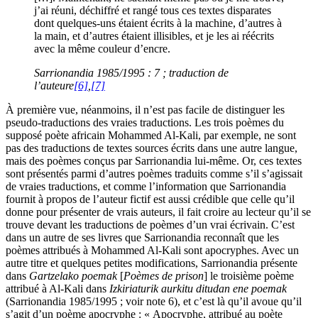
j’ai réuni, déchiffré et rangé tous ces textes disparates
dont quelques-uns étaient écrits à la machine, d’autres à
la main, et d’autres étaient illisibles, et je les ai réécrits
avec la même couleur d’encre.
Sarrionandia 1985/1995 : 7 ; traduction de
l’auteure
[6]
,
[7]
À première vue, néanmoins, il n’est pas facile de distinguer les
pseudo-traductions des vraies traductions. Les trois poèmes du
supposé poète africain Mohammed Al-Kali, par exemple, ne sont
pas des traductions de textes sources écrits dans une autre langue,
mais des poèmes conçus par Sarrionandia lui-même. Or, ces textes
sont présentés parmi d’autres poèmes traduits comme s’il s’agissait
de vraies traductions, et comme l’information que Sarrionandia
fournit à propos de l’auteur fictif est aussi crédible que celle qu’il
donne pour présenter de vrais auteurs, il fait croire au lecteur qu’il se
trouve devant les traductions de poèmes d’un vrai écrivain. C’est
dans un autre de ses livres que Sarrionandia reconnaît que les
poèmes attribués à Mohammed Al-Kali sont apocryphes. Avec un
autre titre et quelques petites modifications, Sarrionandia présente
dans
Gartzelako poemak
[
Poèmes de prison
] le troisième poème
attribué à Al-Kali dans
Izkiriaturik aurkitu ditudan ene poemak
(Sarrionandia 1985/1995 ; voir note 6), et c’est là qu’il avoue qu’il
s’agit d’un poème apocryphe : « Apocryphe, attribué au poète