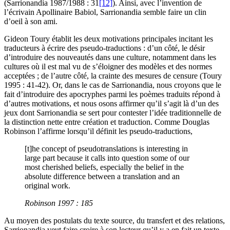
(Sarrionandia 1987/1988 : 31
[12]
). Ainsi, avec l’invention de
l’écrivain Apollinaire Babiol, Sarrionandia semble faire un clin
d’oeil à son ami.
Gideon Toury établit les deux motivations principales incitant les
traducteurs à écrire des pseudo-traductions : d’un côté, le désir
d’introduire des nouveautés dans une culture, notamment dans les
cultures où il est mal vu de s’éloigner des modèles et des normes
acceptées ; de l’autre côté, la crainte des mesures de censure (Toury
1995 : 41-42). Or, dans le cas de Sarrionandia, nous croyons que le
fait d’introduire des apocryphes parmi les poèmes traduits répond à
d’autres motivations, et nous osons affirmer qu’il s’agit là d’un des
jeux dont Sarrionandia se sert pour contester l’idée traditionnelle de
la distinction nette entre création et traduction. Comme Douglas
Robinson l’affirme lorsqu’il définit les pseudo-traductions,
[t]he concept of pseudotranslations is interesting in
large part because it calls into question some of our
most cherished beliefs, especially the belief in the
absolute difference between a translation and an
original work.
Robinson 1997 : 185
Au moyen des postulats du texte source, du transfert et des relations,
Sarrionandia veut faire croire à son lecteur qu’il y a en fait un texte