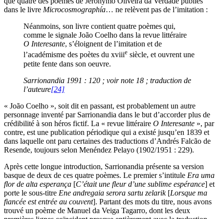
que quatre des poèmes de Jeronymo Oliveira da Verdade publiés
dans le livre
Microcosmographía
… ne relèvent pas de l’imitation :
Néanmoins, son livre contient quatre poèmes qui,
comme le signale João Coelho dans la revue littéraire
O Interesante
, s’éloignent de l’imitation et de
e
l’académisme des poètes du
xviii
siècle, et ouvrent une
petite fente dans son oeuvre.
Sarrionandia 1991 : 120 ; voir note 18 ; traduction de
l’auteure
[24]
« João Coelho », soit dit en passant, est probablement un autre
personnage inventé par Sarrionandia dans le but d’accorder plus de
crédibilité à son héros fictif. La « revue littéraire
O Interesante
», par
contre, est une publication périodique qui a existé jusqu’en 1839 et
dans laquelle ont paru certaines des traductions d’Andrés Falcão de
Resende, toujours selon Menéndez Pelayo (1902/1951 : 229).
Après cette longue introduction, Sarrionandia présente sa version
basque de deux de ces quatre poèmes. Le premier s’intitule
Era uma
flor de alta esperança
[
C’était une fleur d’une sublime espérance
] et
porte le sous-titre
Ene andregaia serora sartu zelarik
[
Lorsque ma
fiancée est entrée au couvent
]. Partant des mots du titre, nous avons
trouvé un poème de Manuel da Veiga Tagarro, dont les deux