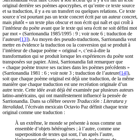
original derrière ses poèmes apocryphes, et qu’entre ce texte source
et sa traduction, il y a eu un transfert ou quelques relations. Ce texte
source n’est pourtant pas un texte concret écrit par un auteur concret,
mais plutôt « un texte plus obscur et non écrit qui naît et qui croît à
l’intérieur du poète avant que le texte qui sera écrit ne soit défini mot
par mot » (Sarrionandia 1985/1995 : 9 ; voir note 6 ; traduction de
l’auteure
[13]
). Au moyen des pseudo-traductions, Sarrionandia veut
mettre en évidence la traduction ou la conversion qui se produit à
l’intérieur de chaque poème « original », c’est-à-dire la
transformation qui se produit lorsque les expériences du poète sont
transposées sur papier. Ainsi, Sarrionandia fait remarquer que
« chaque poème trouve ses racines dans les poèmes précédents »
(Sarrionandia 1981 : 6 ; voir note 3 ; traduction de l’auteure
[14]
),
soit que chaque poème original est déjà une traduction, de la même
manière que chaque traduction est une recréation originale d’un
autre texte. Cette idée avait déjà été examinée par plusieurs auteurs
latino-américains, qui ont manifestement influencé la pensée de
Sarrionandia. Dans sa célèbre oeuvre
Traducción : Literatura y
literalidad
, l’écrivain mexicain Octavio Paz définit chaque texte
original comme une traduction :
À un extrême, le monde se présente à nous comme un
ensemble d’objets hétérogènes ; à l’autre, comme une
superposition de textes qui sont, l’un après l’autre,
légèrement différents : traductions de traductions de