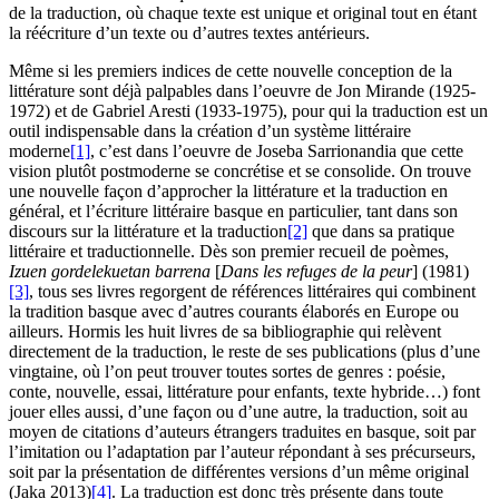
de la traduction, où chaque texte est unique et original tout en étant
la réécriture d’un texte ou d’autres textes antérieurs.
Même si les premiers indices de cette nouvelle conception de la
littérature sont déjà palpables dans l’oeuvre de Jon Mirande (1925-
1972) et de Gabriel Aresti (1933-1975), pour qui la traduction est un
outil indispensable dans la création d’un système littéraire
moderne
[1]
, c’est dans l’oeuvre de Joseba Sarrionandia que cette
vision plutôt postmoderne se concrétise et se consolide. On trouve
une nouvelle façon d’approcher la littérature et la traduction en
général, et l’écriture littéraire basque en particulier, tant dans son
discours sur la littérature et la traduction
[2]
que dans sa pratique
littéraire et traductionnelle. Dès son premier recueil de poèmes,
Izuen gordelekuetan barrena
[
Dans les refuges de la peur
] (1981)
[3]
, tous ses livres regorgent de références littéraires qui combinent
la tradition basque avec d’autres courants élaborés en Europe ou
ailleurs. Hormis les huit livres de sa bibliographie qui relèvent
directement de la traduction, le reste de ses publications (plus d’une
vingtaine, où l’on peut trouver toutes sortes de genres : poésie,
conte, nouvelle, essai, littérature pour enfants, texte hybride…) font
jouer elles aussi, d’une façon ou d’une autre, la traduction, soit au
moyen de citations d’auteurs étrangers traduites en basque, soit par
l’imitation ou l’adaptation par l’auteur répondant à ses précurseurs,
soit par la présentation de différentes versions d’un même original
(Jaka 2013)
[4]
. La traduction est donc très présente dans toute