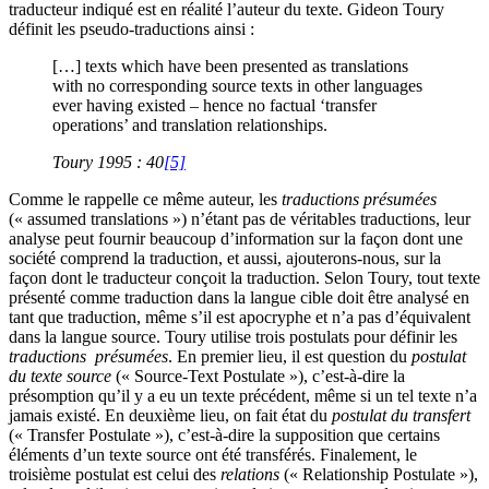
traducteur indiqué est en réalité l’auteur du texte. Gideon Toury
définit les pseudo-traductions ainsi :
[…] texts which have been presented as translations
with no corresponding source texts in other languages
ever having existed – hence no factual ‘transfer
operations’ and translation relationships.
Toury 1995 : 40
[5]
Comme le rappelle ce même auteur, les
traductions présumées
(« assumed translations ») n’étant pas de véritables traductions, leur
analyse peut fournir beaucoup d’information sur la façon dont une
société comprend la traduction, et aussi, ajouterons-nous, sur la
façon dont le traducteur conçoit la traduction. Selon Toury, tout texte
présenté comme traduction dans la langue cible doit être analysé en
tant que traduction, même s’il est apocryphe et n’a pas d’équivalent
dans la langue source. Toury utilise trois postulats pour définir les
traductions présumées
. En premier lieu, il est question du
postulat
du texte source
(« Source-Text Postulate »), c’est-à-dire la
présomption qu’il y a eu un texte précédent, même si un tel texte n’a
jamais existé. En deuxième lieu, on fait état du
postulat du transfert
(« Transfer Postulate »), c’est-à-dire la supposition que certains
éléments d’un texte source ont été transférés. Finalement, le
troisième postulat est celui des
relations
(« Relationship Postulate »),