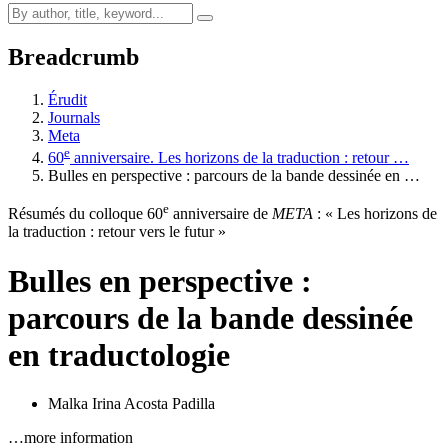
Breadcrumb
Érudit
Journals
Meta
e
60
anniversaire. Les horizons de la traduction : retour …
Bulles en perspective : parcours de la bande dessinée en …
e
Résumés du colloque 60
anniversaire de
META
: « Les horizons de
la traduction : retour vers le futur »
Bulles en perspective :
parcours de la bande dessinée
en traductologie
Malka Irina Acosta Padilla
…more information