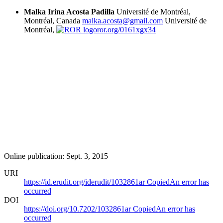
Malka Irina Acosta Padilla
Université de Montréal,
Montréal, Canada
malka.acosta@gmail.com
Université de
Montréal,
ror.org/0161xgx34
Online publication: Sept. 3, 2015
URI
https://id.erudit.org/iderudit/1032861ar
Copied
An error has
occurred
DOI
https://doi.org/10.7202/1032861ar
Copied
An error has
occurred