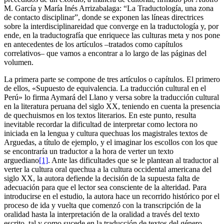
M. García y María Inés Arrizabalaga: “La Traductología, una zona
de contacto disciplinar”, donde se exponen las líneas directrices
sobre la interdisciplinareidad que converge en la traductología y, por
ende, en la traductografía que enriquece las culturas meta y nos pone
en antecedentes de los artículos –tratados como capítulos
correlativos– que vamos a encontrar a lo largo de las páginas del
volumen.
La primera parte se compone de tres artículos o capítulos. El primero
de ellos, «Supuesto de equivalencia. La traducción cultural en el
Perú» lo firma Aymará del Llano y versa sobre la traducción cultural
en la literatura peruana del siglo XX, teniendo en cuenta la presencia
de quechuismos en los textos literarios. En este punto, resulta
inevitable recordar la dificultad de interpretar como lectora no
iniciada en la lengua y cultura quechuas los magistrales textos de
Arguedas, a título de ejemplo, y el imaginar los escollos con los que
se encontraría un traductor a la hora de verter un texto
arguediano
[1]
. Ante las dificultades que se le plantean al traductor al
verter la cultura oral quechua a la cultura occidental americana del
siglo XX, la autora defiende la decisión de la supuesta falta de
adecuación para que el lector sea consciente de la alteridad. Para
introducirse en el estudio, la autora hace un recorrido histórico por el
proceso de ida y vuelta que comenzó con la transcripción de la
oralidad hasta la interpretación de la oralidad a través del texto
escrito, tal y como sucede en la traducción de textos del género