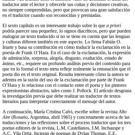
traductor ante el lector y ofrecerle sus cuitas y decisiones creativas,
no siempre comprendidas, pero que provocan una gran satisfacción
en el traductor cuando son reconocidas y premiadas.
El sexto capítulo es un interesante trabajo sobre lo que
a priori
podría parecer una pequeñez, lo signos diacríticos, pero que pueden
malograr un texto traducido si no se tiene en cuenta que las lenguas
y culturas difieren también en este aspecto. Lo firma Fabián O.
Iriarte y basa su contribución en cómo traducir la exclamación en la
poesía de Frank O’Hara. En el caso de la exclamación, la expresión
de admiración, sorpresa, alegría, disgusto, exaltación, estado de
ánimo, etc., requiere un profundo análisis previo del contenido para
que en lo formal el texto meta refleje realmente la entonación que el
poeta dio en el texto original. Resulta interesante cómo la autora se
adentra en la razón del uso de la exclamación por parte de Frank
O’Hara y lo relaciona con el contacto entre el poeta y los pintores
expresionistas abstractos, tales como J. Pollock. El artículo desgrana
la investigación previa que debe realizar un traductor de textos
literarios para interpretar correctamente el mensaje del autor.
A continuación, María Cristina Calvi, escribe sobre la revista
Alto
Aire
(Rosario, Argentina, abril 1965) y concretamente acerca de las
traducciones y las reflexiones sobre el proceso traductor que los tres
poetas editores de la revista, L.M. Castellanos, J.M. Inchauspe y
A.C. Vila Ortiz, hicieran de poemas de Dylan Thomas, E.E.