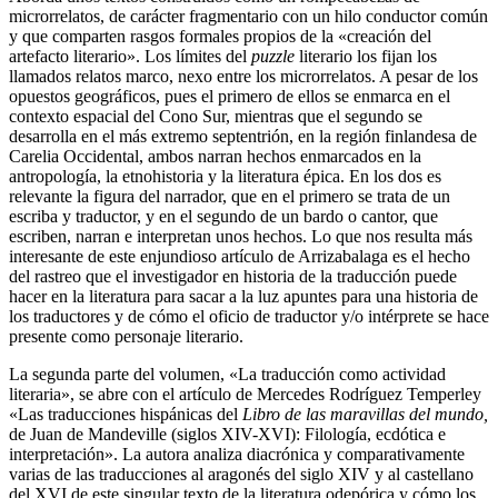
microrrelatos, de carácter fragmentario con un hilo conductor común
y que comparten rasgos formales propios de la «creación del
artefacto literario». Los límites del
puzzle
literario los fijan los
llamados relatos marco, nexo entre los microrrelatos. A pesar de los
opuestos geográficos, pues el primero de ellos se enmarca en el
contexto espacial del Cono Sur, mientras que el segundo se
desarrolla en el más extremo septentrión, en la región finlandesa de
Carelia Occidental, ambos narran hechos enmarcados en la
antropología, la etnohistoria y la literatura épica. En los dos es
relevante la figura del narrador, que en el primero se trata de un
escriba y traductor, y en el segundo de un bardo o cantor, que
escriben, narran e interpretan unos hechos. Lo que nos resulta más
interesante de este enjundioso artículo de Arrizabalaga es el hecho
del rastreo que el investigador en historia de la traducción puede
hacer en la literatura para sacar a la luz apuntes para una historia de
los traductores y de cómo el oficio de traductor y/o intérprete se hace
presente como personaje literario.
La segunda parte del volumen, «La traducción como actividad
literaria», se abre con el artículo de Mercedes Rodríguez Temperley
«Las traducciones hispánicas del
Libro de las maravillas del mundo,
de Juan de Mandeville (siglos XIV-XVI): Filología, ecdótica e
interpretación». La autora analiza diacrónica y comparativamente
varias de las traducciones al aragonés del siglo XIV y al castellano
del XVI de este singular texto de la literatura odepórica y cómo los