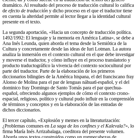
dramático. Al resultado del proceso de traducción cultural lo califica
de
efecto de traducción
y dicho proceso en el que el traductor tiene
en cuenta la alteridad permite al lector llegar a la identidad cultural
presente en el texto.
La segunda aportación, «Hacia un concepto de traducción política.
1492/1992: El lenguaje y la memoria en América Latina», se debe a
Ana Inés Leunda, quien aborda el tema desde la Semiótica de la
Cultura y concretamente desde las ideas de Iuri Lotman. La autora
analiza la inmersión en el contexto cultural en el que debe investigar
y moverse el traductor, y cómo influye en el proceso translatorio y
producto traductográfico la vivencia del contexto sociocultural por
parte del traductor. Parte de la elaboración de los primeros
diccionarios bilingües de la América hispana, el del franciscano fray
Alonso de Molina para el par de lenguas náhuatl-español, y el del
dominico fray Domingo de Santo Tomás para el par quechua-
español, ofreciendo algunos ejemplos de cómo el contexto crono-
espacial, religioso, político y cultural pudo influir en la comprensión
de términos y conceptos y en la elaboración de las entradas de
dichos diccionarios.
El tercer capítulo, «Explosión y memes en la literaturización:
¿Problemas comunes en
La saga de los confines y el Kalevala?
», lo
firma María Inés Arrizabalaga, coeditora del presente volumen.
Aborda unos textos construidos como un rompecabezas de