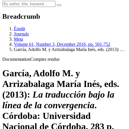
Breadcrumb
Érudit
Journals
Meta
Volume 61, Number 3, December 2016, pp. 501-752
García
, Adolfo M. y
Arrizabalaga
María Inés, eds. (2013):
…
Documentation
Comptes rendus
García
, Adolfo M. y
Arrizabalaga
María Inés, eds.
(2013):
La traducción bajo la
línea de la convergencia
.
Córdoba: Universidad
Nacional de Córdoba, 283 p.