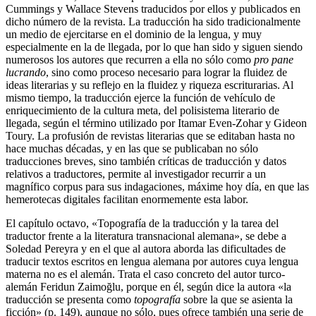
Cummings y Wallace Stevens traducidos por ellos y publicados en
dicho número de la revista. La traducción ha sido tradicionalmente
un medio de ejercitarse en el dominio de la lengua, y muy
especialmente en la de llegada, por lo que han sido y siguen siendo
numerosos los autores que recurren a ella no sólo como
pro pane
lucrando
, sino como proceso necesario para lograr la fluidez de
ideas literarias y su reflejo en la fluidez y riqueza escriturarias. Al
mismo tiempo, la traducción ejerce la función de vehículo de
enriquecimiento de la cultura meta, del polisistema literario de
llegada, según el término utilizado por Itamar Even-Zohar y Gideon
Toury. La profusión de revistas literarias que se editaban hasta no
hace muchas décadas, y en las que se publicaban no sólo
traducciones breves, sino también críticas de traducción y datos
relativos a traductores, permite al investigador recurrir a un
magnífico corpus para sus indagaciones, máxime hoy día, en que las
hemerotecas digitales facilitan enormemente esta labor.
El capítulo octavo, «Topografía de la traducción y la tarea del
traductor frente a la literatura transnacional alemana», se debe a
Soledad Pereyra y en el que al autora aborda las dificultades de
traducir textos escritos en lengua alemana por autores cuya lengua
materna no es el alemán. Trata el caso concreto del autor turco-
alemán Feridun Zaimoğlu, porque en él, según dice la autora «la
traducción se presenta como
topografía
sobre la que se asienta la
ficción» (p. 149), aunque no sólo, pues ofrece también una serie de