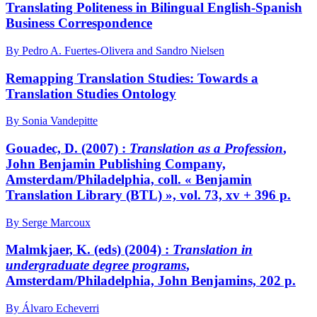
Translating Politeness in Bilingual English-Spanish
Business Correspondence
By Pedro A. Fuertes-Olivera and Sandro Nielsen
Remapping Translation Studies: Towards a
Translation Studies Ontology
By Sonia Vandepitte
Gouadec, D. (2007) :
Translation as a Profession
,
John Benjamin Publishing Company,
Amsterdam/Philadelphia, coll. « Benjamin
Translation Library (BTL) », vol. 73, xv + 396 p.
By Serge Marcoux
Malmkjaer, K. (eds) (2004) :
Translation in
undergraduate degree programs
,
Amsterdam/Philadelphia, John Benjamins, 202 p.
By Álvaro Echeverri