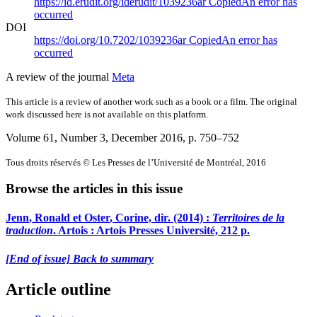
https://id.erudit.org/iderudit/1039236ar
Copied
An error has
occurred
DOI
https://doi.org/10.7202/1039236ar
Copied
An error has
occurred
A review of the journal
Meta
This article is a review of another work such as a book or a film. The original
work discussed here is not available on this platform.
Volume 61, Number 3, December 2016
, p. 750–752
Tous droits réservés © Les Presses de l’Université de Montréal, 2016
Browse the articles in this issue
Jenn
, Ronald et
Oster
, Corine, dir. (2014) :
Territoires de la
traduction
. Artois : Artois Presses Université, 212 p.
[End of issue] Back to summary
Article outline