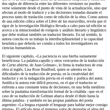
dos siglos de diferencia entre las diferentes versiones no pueden
verse solamente desde el punto de vista de la actualización, sino que
afectan al modo de traducir y a las decisiones tomadas durante el
proceso tanto de traslación como de edición de la obra. Como autora
de una edición crítica sobre el
Libro de las maravillas
, revela que el
rigor de la investigación filológica llevada a cabo para tal edición se
acerca a la minuciosidad de exégesis y análisis literario y lingüístico
que debe realizar también un traductor literario. En tal sentido, la
autora concita en su trabajo la interdisciplinariedad y la capacidad
heurística que debería ser común a todos los investigadores en
ciencias humanísticas.
El siguiente capítulo, «La paciencia es una hierba sumamente
beneficiosa: La palabra-capullo y otros vericuetos de la traducción
de
Carta abierta
, de Juan Gelman», lo firma la traductora de esta
obra al inglés, Lisa Rose Bradford, quien se adentra en las
dificultades de la traducción de poesía, en la creatividad del
traductor y en la indagación previa en el estilo y poética del autor.
Justifica la autora este difícil proceso, en el que el traductor se
enfrenta a una constante toma de decisiones, en una bella metáfora
sobre la paulatina transformación formal de la crisálida –que en el
caso de su traducción de Gelman abarca desde el título hasta la
última palabra– y también en las propias palabras del poeta
argentino «La lengua expande el lenguaje para hablar mejor consigo
misma». El artículo tiene el inmenso valor de desnudar el alma del