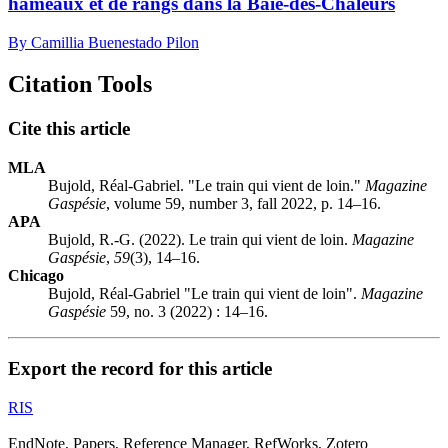
hameaux et de rangs dans la Baie-des-Chaleurs
By Camillia Buenestado Pilon
Citation Tools
Cite this article
MLA
Bujold, Réal-Gabriel. "Le train qui vient de loin."
Magazine
Gaspésie
, volume 59, number 3, fall 2022, p. 14–16.
APA
Bujold, R.-G. (2022). Le train qui vient de loin.
Magazine
Gaspésie
,
59
(3), 14–16.
Chicago
Bujold, Réal-Gabriel "Le train qui vient de loin".
Magazine
Gaspésie
59, no. 3 (2022) : 14–16.
Export the record for this article
RIS
EndNote, Papers, Reference Manager, RefWorks, Zotero